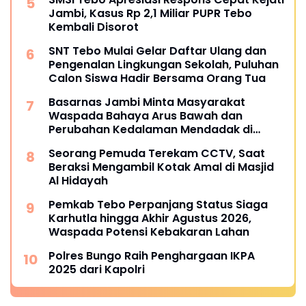
Jambi, Kasus Rp 2,1 Miliar PUPR Tebo
Kembali Disorot
SNT Tebo Mulai Gelar Daftar Ulang dan
Pengenalan Lingkungan Sekolah, Puluhan
Calon Siswa Hadir Bersama Orang Tua
Basarnas Jambi Minta Masyarakat
Waspada Bahaya Arus Bawah dan
Perubahan Kedalaman Mendadak di
Fenomena Pasir Timbul di Sungai
Seorang Pemuda Terekam CCTV, Saat
Batanghari
Beraksi Mengambil Kotak Amal di Masjid
Al Hidayah
Pemkab Tebo Perpanjang Status Siaga
Karhutla hingga Akhir Agustus 2026,
Waspada Potensi Kebakaran Lahan
Polres Bungo Raih Penghargaan IKPA
2025 dari Kapolri