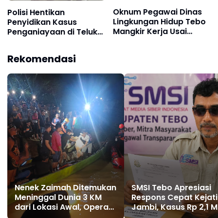
Oknum Pegawai Dinas
Polisi Hentikan
Lingkungan Hidup Tebo
Penyidikan Kasus
Mangkir Kerja Usai
Penganiayaan di Teluk
Dipanggil Polisi, Atasan
Langkap Tebo Lewat
Pilih Bungkam
Mekanisme Keadilan
Rekomendasi
Restoratif
Nenek Zaimah Ditemukan
SMSI Tebo Apresiasi
Meninggal Dunia 3 KM
Respons Cepat Kejati
dari Lokasi Awal, Operasi
Jambi, Kasus Rp 2,1 Mi
SAR Sungai Nalo Tantan
PUPR Tebo Kembali