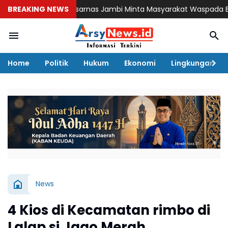
BREAKING NEWS
Basarnas Jambi Minta Masyarakat Waspada Bahaya Ar
Home
Politik
Hukum
Ekonomi
Lingkungan
News
4 Kios di Kecamatan rimbo di
Lalap si Jago Merah