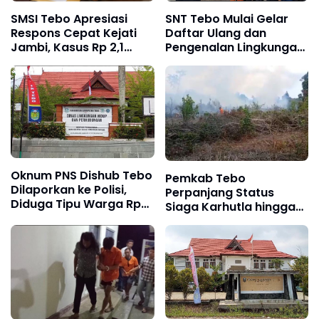
SMSI Tebo Apresiasi
SNT Tebo Mulai Gelar
Respons Cepat Kejati
Daftar Ulang dan
Jambi, Kasus Rp 2,1
Pengenalan Lingkungan
Miliar PUPR Tebo
Sekolah, Puluhan Calon
Kembali Disorot
Siswa Hadir Bersama
Orang Tua
Oknum PNS Dishub Tebo
Pemkab Tebo
Dilaporkan ke Polisi,
Perpanjang Status
Diduga Tipu Warga Rp
Siaga Karhutla hingga
80 Juta Modus Janji
Akhir Agustus 2026,
Masuk Kerja
Waspada Potensi
Kebakaran Lahan