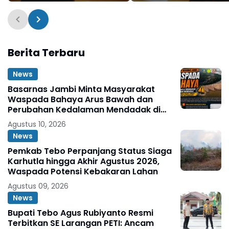
Resmi Ditutup
Disorot
Berita Terbaru
News
Basarnas Jambi Minta Masyarakat
Waspada Bahaya Arus Bawah dan
Perubahan Kedalaman Mendadak di
Fenomena Pasir Timbul di Sungai
Agustus 10, 2026
Batanghari
News
Pemkab Tebo Perpanjang Status Siaga
Karhutla hingga Akhir Agustus 2026,
Waspada Potensi Kebakaran Lahan
Agustus 09, 2026
News
Bupati Tebo Agus Rubiyanto Resmi
Terbitkan SE Larangan PETI: Ancam