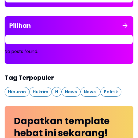
Pilihan
No posts found.
Tag Terpopuler
Hiburan
Hukrim
N
News
News.
Politik
Dapatkan
template
hebat ini
sekarang!