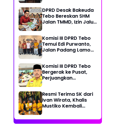
PDAM dan Jalan
DPRD Desak Bakeuda
Perintis
Tebo Bereskan SHM
Jalan TMMD, Izin Jalur
Pipa PT Montd'Or
Diminta Ditunda
Komisi III DPRD Tebo
Temui Edi Purwanto,
Jalan Padang Lamo
Rp 70 Miliar Dikawal
Komisi III DPRD Tebo
Bergerak ke Pusat,
Perjuangkan
Dukungan Perbaikan
Jalan Rusak di Tebo
Resmi Terima SK dari
Ivan Wirata, Khalis
Mustiko Kembali
Pimpin Golkar Tebo,
Liga Marisa Jadi
Sekretaris