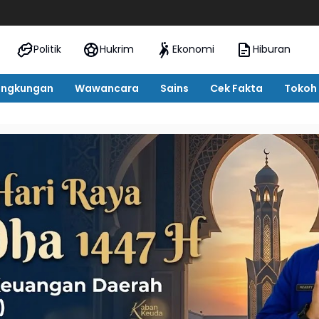
Politik
Hukrim
Ekonomi
Hiburan
ingkungan
Wawancara
Sains
Cek Fakta
Tokoh