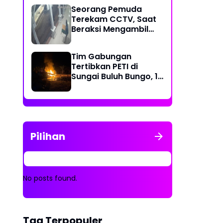
Dompeng dengan
Seorang Pemuda
Cara Dibakar
Terekam CCTV, Saat
Beraksi Mengambil
Kotak Amal di Masjid
Al Hidayah
Tim Gabungan
Tertibkan PETI di
Sungai Buluh Bungo, 15
Rakit Penambangan
Dibakar
Pilihan
No posts found.
Tag Terpopuler