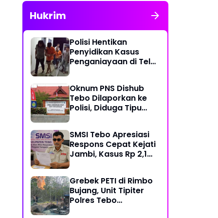
Hukrim
Polisi Hentikan
Penyidikan Kasus
Penganiayaan di Teluk
Langkap Tebo Lewat
Mekanisme Keadilan
Oknum PNS Dishub
Restoratif
Tebo Dilaporkan ke
Polisi, Diduga Tipu
Warga Rp 80 Juta
Modus Janji Masuk
SMSI Tebo Apresiasi
Kerja
Respons Cepat Kejati
Jambi, Kasus Rp 2,1
Miliar PUPR Tebo
Kembali Disorot
Grebek PETI di Rimbo
Bujang, Unit Tipiter
Polres Tebo
Musnahkan Tiga Rakit