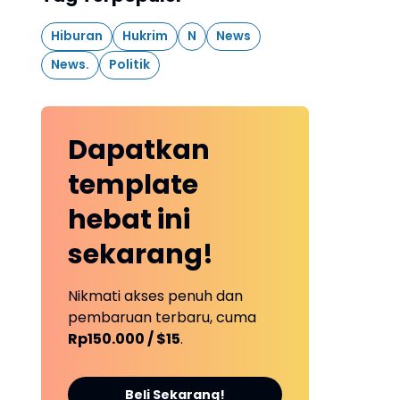
Hiburan
Hukrim
N
News
News.
Politik
Dapatkan
template
hebat ini
sekarang!
Nikmati akses penuh dan
pembaruan terbaru, cuma
Rp150.000 / $15
.
Beli Sekarang!