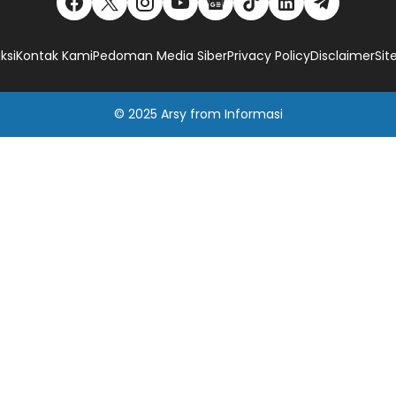
ksi
Kontak Kami
Pedoman Media Siber
Privacy Policy
Disclaimer
Si
© 2025
Arsy
from
Informasi