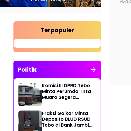
Terpopuler
Politik
Komisi III DPRD Tebo
Minta Perumda Tirta
Muaro Segera
Kembalikan Temuan
BPK RI Perwakilan
Fraksi Golkar Minta
Jambi
Deposito BLUD RSUD
Tebo di Bank Jambi,
Soroti Pelayanan, CSR,