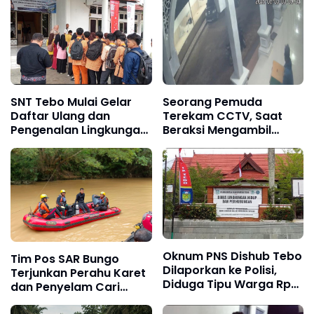
SNT Tebo Mulai Gelar
Seorang Pemuda
Daftar Ulang dan
Terekam CCTV, Saat
Pengenalan Lingkungan
Beraksi Mengambil
Sekolah, Puluhan Calon
Kotak Amal di Masjid Al
Siswa Hadir Bersama
Hidayah
Orang Tua
Oknum PNS Dishub Tebo
Tim Pos SAR Bungo
Dilaporkan ke Polisi,
Terjunkan Perahu Karet
Diduga Tipu Warga Rp
dan Penyelam Cari
80 Juta Modus Janji
Nenek Zaimah yang
Masuk Kerja