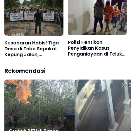
Tenggelam di Sungai
Nalo Tantan Merangin
Polisi Hentikan
Kesabaran Habis! Tiga
Penyidikan Kasus
Desa di Tebo Sepakat
Penganiayaan di Teluk
Kepung Jalan,
Langkap Tebo Lewat
Perusahaan
Mekanisme Keadilan
Diultimatum
Rekomendasi
Restoratif
Bertanggung Jawab
Grebek PETI di Rimbo