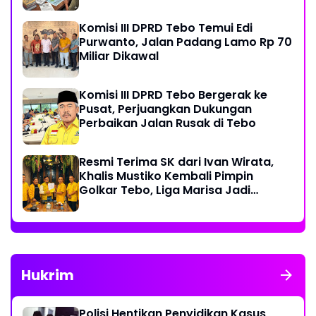
Komisi III DPRD Tebo Temui Edi
Purwanto, Jalan Padang Lamo Rp 70
Miliar Dikawal
Komisi III DPRD Tebo Bergerak ke
Pusat, Perjuangkan Dukungan
Perbaikan Jalan Rusak di Tebo
Resmi Terima SK dari Ivan Wirata,
Khalis Mustiko Kembali Pimpin
Golkar Tebo, Liga Marisa Jadi
Sekretaris
Hukrim
Polisi Hentikan Penyidikan Kasus