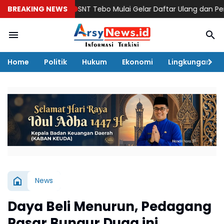
BREAKING NEWS
SNT Tebo Mulai Gelar Daftar Ulang dan Pengena
Home
Politik
Hukum
Ekonomi
Lingkungan
News
Daya Beli Menurun, Pedagang
Pasar Bungur Duga ini