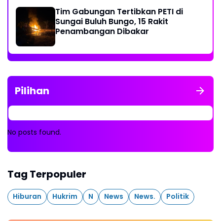
Tim Gabungan Tertibkan PETI di
Sungai Buluh Bungo, 15 Rakit
Penambangan Dibakar
Pilihan
No posts found.
Tag Terpopuler
Hiburan
Hukrim
N
News
News.
Politik