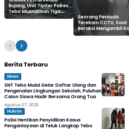
Bujang, Unit Tipiter Polres
Tebo Musnahkan Tiga
Seorang Pemuda
Rakit Dompeng dengan
Terekam CCTV, Saat
Cara Dibakar
Beraksi Mengambil K
Amal di Masjid Al Hid
Berita Terbaru
News
SNT Tebo Mulai Gelar Daftar Ulang dan
Pengenalan Lingkungan Sekolah, Puluhan
Calon Siswa Hadir Bersama Orang Tua
Agustus 07, 2026
Hukrim
Polisi Hentikan Penyidikan Kasus
Penganiayaan di Teluk Langkap Tebo