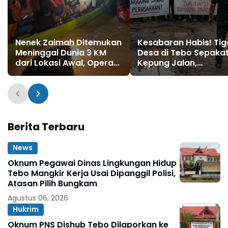
Nenek Zaimah Ditemukan
Kesabaran Habis! Tig
Meninggal Dunia 3 KM
Desa di Tebo Sepaka
dari Lokasi Awal, Operasi
Kepung Jalan,
SAR Sungai Nalo Tantan
Perusahaan Diultima
Resmi Ditutup
Bertanggung Jawab
Berita Terbaru
News
Oknum Pegawai Dinas Lingkungan Hidup
Tebo Mangkir Kerja Usai Dipanggil Polisi,
Atasan Pilih Bungkam
Agustus 06, 2026
Hukrim
Oknum PNS Dishub Tebo Dilaporkan ke