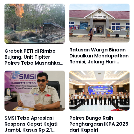
Ratusan Warga Binaan
Grebek PETI di Rimbo
Diusulkan Mendapatkan
Bujang, Unit Tipiter
Remisi, Jelang Hari
Polres Tebo Musnahkan
Kemerdekaan RI ke 81
Tiga Rakit Dompeng
dengan Cara Dibakar
SMSI Tebo Apresiasi
Polres Bungo Raih
Respons Cepat Kejati
Penghargaan IKPA 2025
Jambi, Kasus Rp 2,1
dari Kapolri