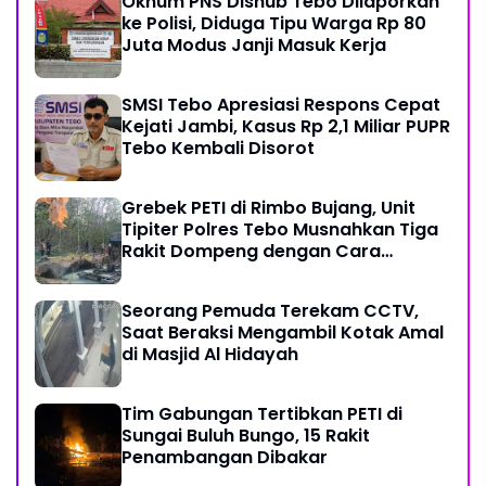
Oknum PNS Dishub Tebo Dilaporkan
ke Polisi, Diduga Tipu Warga Rp 80
Juta Modus Janji Masuk Kerja
SMSI Tebo Apresiasi Respons Cepat
Kejati Jambi, Kasus Rp 2,1 Miliar PUPR
Tebo Kembali Disorot
Grebek PETI di Rimbo Bujang, Unit
Tipiter Polres Tebo Musnahkan Tiga
Rakit Dompeng dengan Cara
Dibakar
Seorang Pemuda Terekam CCTV,
Saat Beraksi Mengambil Kotak Amal
di Masjid Al Hidayah
Tim Gabungan Tertibkan PETI di
Sungai Buluh Bungo, 15 Rakit
Penambangan Dibakar