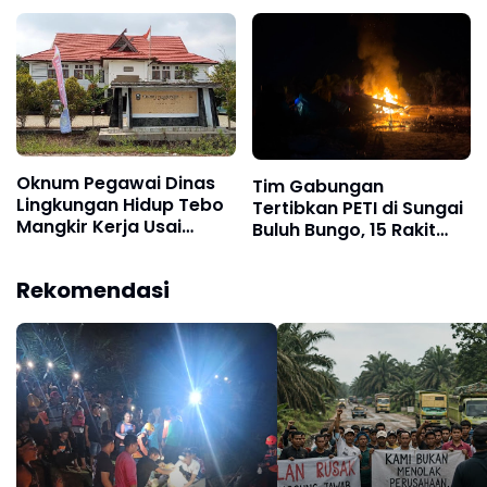
Miliar PUPR Tebo
Kembali Disorot
Oknum Pegawai Dinas
Tim Gabungan
Lingkungan Hidup Tebo
Tertibkan PETI di Sungai
Mangkir Kerja Usai
Buluh Bungo, 15 Rakit
Dipanggil Polisi, Atasan
Penambangan Dibakar
Pilih Bungkam
Rekomendasi