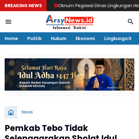
BREAKING NEWS
Oknum Pegawai Dinas Lingkungan Hidup Tebo Ma
Home
Politik
Hukum
Ekonomi
Lingkungan
News
Pemkab Tebo Tidak
Selenggarakan Sholat Idul