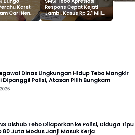
AR Bungo
SMSI Tebo Apresiasi
Pilih 
Perahu Karet
Respons Cepat Kejati
lam Cari Nenek
Jambi, Kasus Rp 2,1 Miliar
ng Tenggelam
PUPR Tebo Kembali
Nalo Tantan
Disorot
gawai Dinas Lingkungan Hidup Tebo Mangkir
i Dipanggil Polisi, Atasan Pilih Bungkam
 2026
S Dishub Tebo Dilaporkan ke Polisi, Diduga Tipu
 80 Juta Modus Janji Masuk Kerja