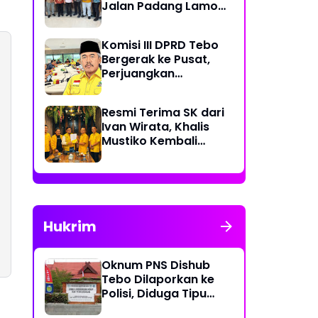
Jalan Padang Lamo
Rp 70 Miliar Dikawal
Komisi III DPRD Tebo
Bergerak ke Pusat,
Perjuangkan
Dukungan Perbaikan
Jalan Rusak di Tebo
Resmi Terima SK dari
Ivan Wirata, Khalis
Mustiko Kembali
Pimpin Golkar Tebo,
Liga Marisa Jadi
Sekretaris
Hukrim
Oknum PNS Dishub
Tebo Dilaporkan ke
Polisi, Diduga Tipu
Warga Rp 80 Juta