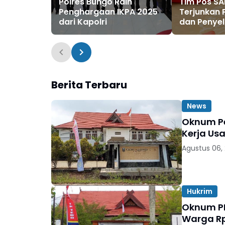
Polres Bungo Raih
Tim Pos S
Penghargaan IKPA 2025
Terjunkan 
dari Kapolri
dan Penye
Zaimah ya
di Sungai 
Merangin
Berita Terbaru
News
Oknum Pe
Kerja Usa
Agustus 06,
Hukrim
Oknum PN
Warga Rp