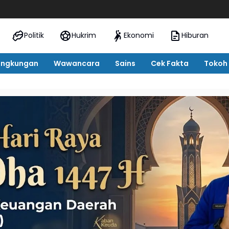
Oknum 
Politik
Hukrim
Ekonomi
Hiburan
ingkungan
Wawancara
Sains
Cek Fakta
Tokoh