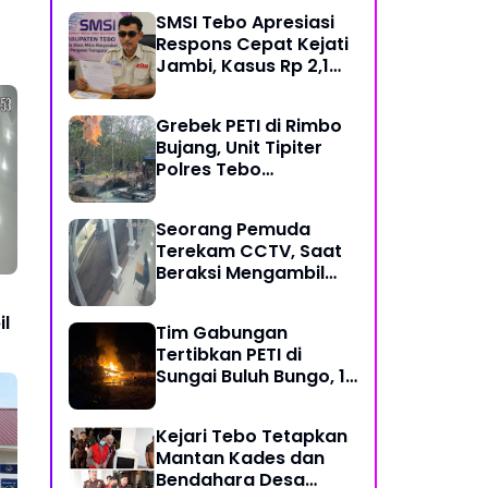
Modus Janji Masuk
SMSI Tebo Apresiasi
Kerja
Respons Cepat Kejati
Jambi, Kasus Rp 2,1
Miliar PUPR Tebo
Kembali Disorot
Grebek PETI di Rimbo
Bujang, Unit Tipiter
Polres Tebo
Musnahkan Tiga Rakit
Dompeng dengan
Seorang Pemuda
Cara Dibakar
Terekam CCTV, Saat
Beraksi Mengambil
Kotak Amal di Masjid
Al Hidayah
l
Tim Gabungan
Tertibkan PETI di
Sungai Buluh Bungo, 15
Rakit Penambangan
Dibakar
Kejari Tebo Tetapkan
Mantan Kades dan
Bendahara Desa