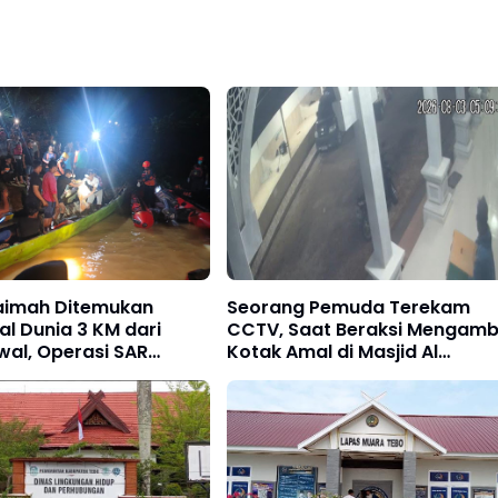
aimah Ditemukan
Seorang Pemuda Terekam
l Dunia 3 KM dari
CCTV, Saat Beraksi Mengambi
wal, Operasi SAR
Kotak Amal di Masjid Al
alo Tantan Resmi
Hidayah