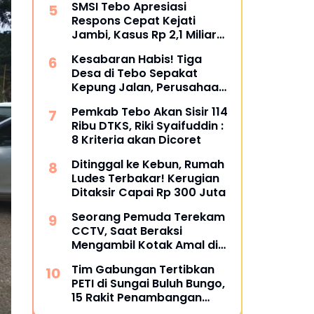
SMSI Tebo Apresiasi
Bungkam
Respons Cepat Kejati
Jambi, Kasus Rp 2,1 Miliar
PUPR Tebo Kembali Disorot
Kesabaran Habis! Tiga
Desa di Tebo Sepakat
Kepung Jalan, Perusahaan
Diultimatum Bertanggung
Pemkab Tebo Akan Sisir 114
Jawab
Ribu DTKS, Riki Syaifuddin :
8 Kriteria akan Dicoret
Ditinggal ke Kebun, Rumah
Ludes Terbakar! Kerugian
Ditaksir Capai Rp 300 Juta
Seorang Pemuda Terekam
CCTV, Saat Beraksi
Mengambil Kotak Amal di
Masjid Al Hidayah
Tim Gabungan Tertibkan
PETI di Sungai Buluh Bungo,
15 Rakit Penambangan
Dibakar