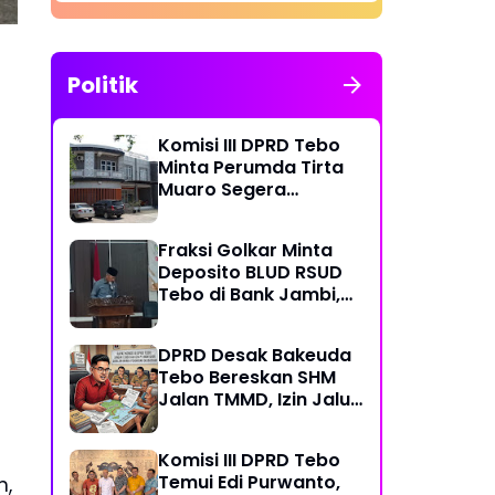
Politik
Komisi III DPRD Tebo
Minta Perumda Tirta
Muaro Segera
Kembalikan Temuan
BPK RI Perwakilan
Fraksi Golkar Minta
Jambi
Deposito BLUD RSUD
Tebo di Bank Jambi,
Soroti Pelayanan, CSR,
PDAM dan Jalan
DPRD Desak Bakeuda
Perintis
Tebo Bereskan SHM
Jalan TMMD, Izin Jalur
Pipa PT Montd'Or
Diminta Ditunda
Komisi III DPRD Tebo
Temui Edi Purwanto,
n,