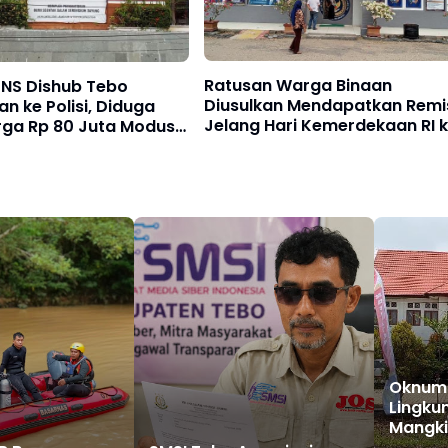
Ratusan Warga Binaan
NS Dishub Tebo
Diusulkan Mendapatkan Remis
an ke Polisi, Diduga
Jelang Hari Kemerdekaan RI 
rga Rp 80 Juta Modus
81
suk Kerja
Oknum 
Lingku
Mangki
Dipangg