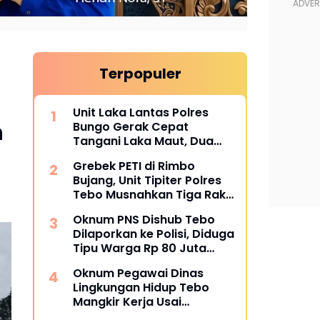
Terpopuler
Unit Laka Lantas Polres
n
Bungo Gerak Cepat
Tangani Laka Maut, Dua
Korban Tewas
Grebek PETI di Rimbo
Bujang, Unit Tipiter Polres
Tebo Musnahkan Tiga Rakit
Dompeng dengan Cara
Oknum PNS Dishub Tebo
Dibakar
Dilaporkan ke Polisi, Diduga
Tipu Warga Rp 80 Juta
Modus Janji Masuk Kerja
Oknum Pegawai Dinas
Lingkungan Hidup Tebo
Mangkir Kerja Usai
Dipanggil Polisi, Atasan Pilih