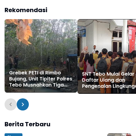
Masuk Kerja
Kembali Disorot
Rekomendasi
Grebek PETI di Rimbo
SNT Tebo Mulai Gelar
Bujang, Unit Tipiter Polres
Daftar Ulang dan
Tebo Musnahkan Tiga
Pengenalan Lingkung
Rakit Dompeng dengan
Sekolah, Puluhan Cal
Cara Dibakar
Siswa Hadir Bersama
Orang Tua
Berita Terbaru