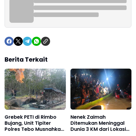
Berita Terkait
Grebek PETI di Rimbo
Nenek Zaimah
Bujang, Unit Tipiter
Ditemukan Meninggal
Polres Tebo Musnahkan
Dunia 3 KM dari Lokasi
Tiga Rakit Dompeng
Awal, Operasi SAR