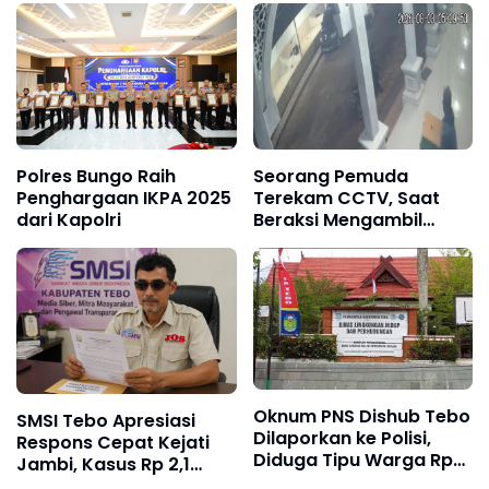
dengan Cara Dibakar
Sungai Nalo Tantan
Resmi Ditutup
Polres Bungo Raih
Seorang Pemuda
Penghargaan IKPA 2025
Terekam CCTV, Saat
dari Kapolri
Beraksi Mengambil
Kotak Amal di Masjid Al
Hidayah
Oknum PNS Dishub Tebo
SMSI Tebo Apresiasi
Dilaporkan ke Polisi,
Respons Cepat Kejati
Diduga Tipu Warga Rp
Jambi, Kasus Rp 2,1
80 Juta Modus Janji
Miliar PUPR Tebo