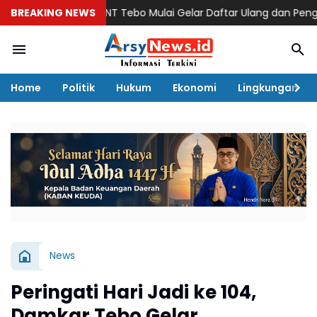
BREAKING NEWS
SNT Tebo Mulai Gelar Daftar Ulang dan Pengenalan L
Home
Politik
Hukum
Ekonomi
Lingkungan
News
Peringati Hari Jadi ke 104,
Damkar Tebo Gelar