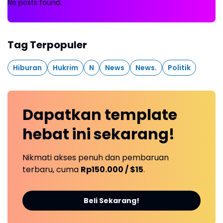
No posts found.
Tag Terpopuler
Hiburan
Hukrim
N
News
News.
Politik
Dapatkan
template
hebat ini
sekarang!
Nikmati akses penuh dan pembaruan
terbaru, cuma
Rp150.000 / $15
.
Beli Sekarang!