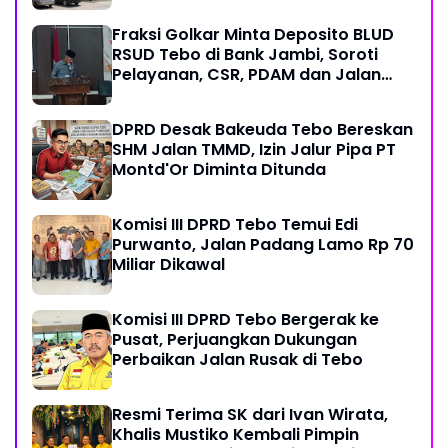
Fraksi Golkar Minta Deposito BLUD
RSUD Tebo di Bank Jambi, Soroti
Pelayanan, CSR, PDAM dan Jalan
Perintis
DPRD Desak Bakeuda Tebo Bereskan
SHM Jalan TMMD, Izin Jalur Pipa PT
Montd'Or Diminta Ditunda
Komisi III DPRD Tebo Temui Edi
Purwanto, Jalan Padang Lamo Rp 70
Miliar Dikawal
Komisi III DPRD Tebo Bergerak ke
Pusat, Perjuangkan Dukungan
Perbaikan Jalan Rusak di Tebo
Resmi Terima SK dari Ivan Wirata,
Khalis Mustiko Kembali Pimpin