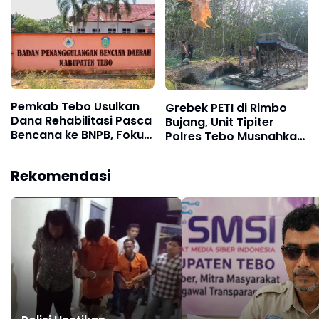
Pilih Bungkam
Tegas Kades hingga
BPD yang Terlibat
Pemkab Tebo Usulkan
Grebek PETI di Rimbo
Dana Rehabilitasi Pasca
Bujang, Unit Tipiter
Bencana ke BNPB, Fokus
Polres Tebo Musnahkan
Perbaikan Jalan hingga
Tiga Rakit Dompeng
Bendungan
dengan Cara Dibakar
Rekomendasi