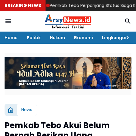
BREAKING NEWS
Pemkab Tebo Perpanjang Status Siaga Karhutla h
Home
Politik
Hukum
Ekonomi
Lingkungan
News
Pemkab Tebo Akui Belum
Pernah Berikan Uang