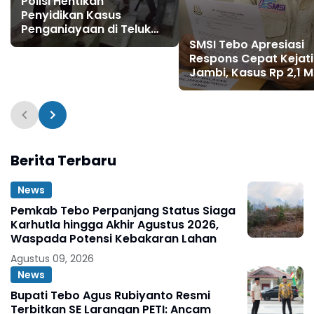
Polisi Hentikan
Penyidikan Kasus
Penganiayaan di Teluk
Langkap Tebo Lewat
SMSI Tebo Apresiasi
Mekanisme Keadilan
Respons Cepat Kejati
Restoratif
Jambi, Kasus Rp 2,1 Mi
PUPR Tebo Kembali
Disorot
Berita Terbaru
News
Pemkab Tebo Perpanjang Status Siaga
Karhutla hingga Akhir Agustus 2026,
Waspada Potensi Kebakaran Lahan
Agustus 09, 2026
News
Bupati Tebo Agus Rubiyanto Resmi
Terbitkan SE Larangan PETI: Ancam