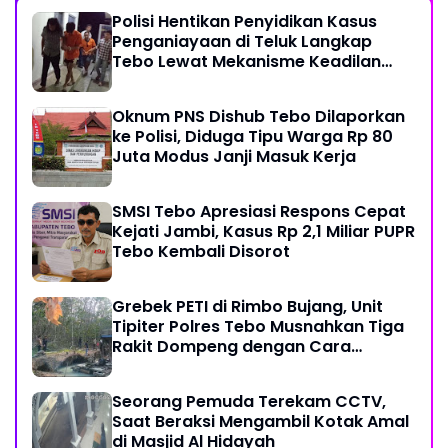
Polisi Hentikan Penyidikan Kasus
Penganiayaan di Teluk Langkap
Tebo Lewat Mekanisme Keadilan
Restoratif
Oknum PNS Dishub Tebo Dilaporkan
ke Polisi, Diduga Tipu Warga Rp 80
Juta Modus Janji Masuk Kerja
SMSI Tebo Apresiasi Respons Cepat
Kejati Jambi, Kasus Rp 2,1 Miliar PUPR
Tebo Kembali Disorot
Grebek PETI di Rimbo Bujang, Unit
Tipiter Polres Tebo Musnahkan Tiga
Rakit Dompeng dengan Cara
Dibakar
Seorang Pemuda Terekam CCTV,
Saat Beraksi Mengambil Kotak Amal
di Masjid Al Hidayah