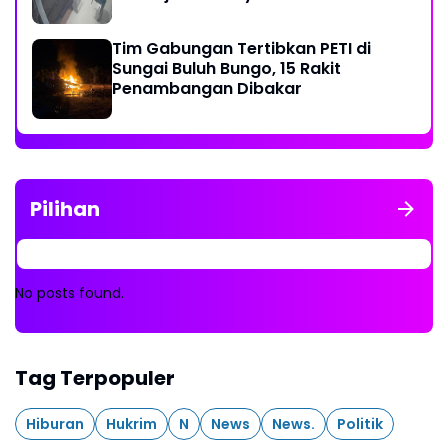
Tim Gabungan Tertibkan PETI di
Sungai Buluh Bungo, 15 Rakit
Penambangan Dibakar
Pilihan
No posts found.
Tag Terpopuler
Hiburan
Hukrim
N
News
News.
Politik