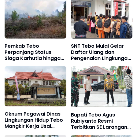
Pemkab Tebo
SNT Tebo Mulai Gelar
Perpanjang Status
Daftar Ulang dan
Siaga Karhutla hingga
Pengenalan Lingkungan
Akhir Agustus 2026,
Sekolah, Puluhan Calon
Waspada Potensi
Siswa Hadir Bersama
Kebakaran Lahan
Orang Tua
Oknum Pegawai Dinas
Bupati Tebo Agus
Lingkungan Hidup Tebo
Rubiyanto Resmi
Mangkir Kerja Usai
Terbitkan SE Larangan
Dipanggil Polisi, Atasan
PETI: Ancam Sanksi