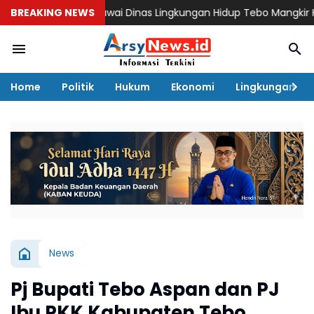
knum Pegawai Dinas Lingkungan Hidup Tebo Mangkir Kerja Usai Di
BREAKING NEWS
Home
Politik
Hukum
Ekonomi
Lingkungan
News
Pj Bupati Tebo Aspan dan PJ
Ibu PKK Kabupaten Tebo