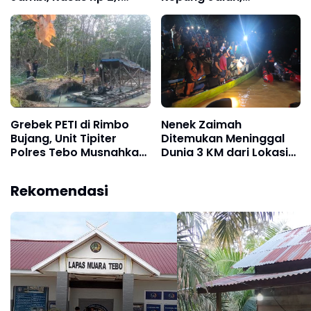
Miliar PUPR Tebo
Perusahaan
Kembali Disorot
Diultimatum
Bertanggung Jawab
Grebek PETI di Rimbo
Nenek Zaimah
Bujang, Unit Tipiter
Ditemukan Meninggal
Polres Tebo Musnahkan
Dunia 3 KM dari Lokasi
Tiga Rakit Dompeng
Awal, Operasi SAR
dengan Cara Dibakar
Sungai Nalo Tantan
Rekomendasi
Resmi Ditutup