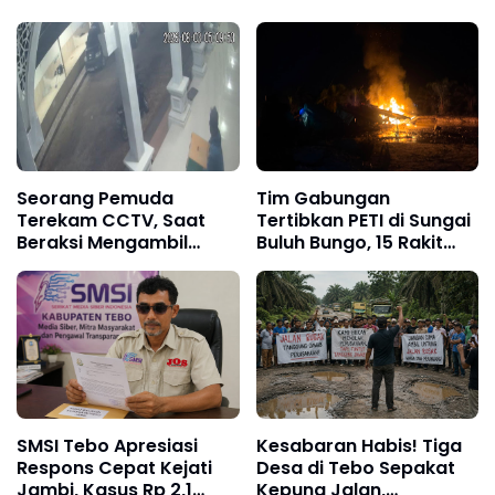
Seorang Pemuda
Tim Gabungan
Terekam CCTV, Saat
Tertibkan PETI di Sungai
Beraksi Mengambil
Buluh Bungo, 15 Rakit
Kotak Amal di Masjid Al
Penambangan Dibakar
Hidayah
SMSI Tebo Apresiasi
Kesabaran Habis! Tiga
Respons Cepat Kejati
Desa di Tebo Sepakat
Jambi, Kasus Rp 2,1
Kepung Jalan,