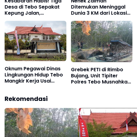
Kesabaran Habis! Tiga
Nenek Zaimah
Desa di Tebo Sepakat
Ditemukan Meninggal
Kepung Jalan,
Dunia 3 KM dari Lokasi
Perusahaan
Awal, Operasi SAR
Diultimatum
Sungai Nalo Tantan
Bertanggung Jawab
Resmi Ditutup
Oknum Pegawai Dinas
Grebek PETI di Rimbo
Lingkungan Hidup Tebo
Bujang, Unit Tipiter
Mangkir Kerja Usai
Polres Tebo Musnahkan
Dipanggil Polisi, Atasan
Tiga Rakit Dompeng
Pilih Bungkam
dengan Cara Dibakar
Rekomendasi