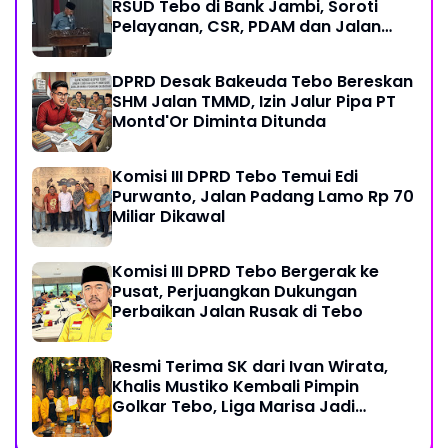
RSUD Tebo di Bank Jambi, Soroti
Pelayanan, CSR, PDAM dan Jalan
Perintis
DPRD Desak Bakeuda Tebo Bereskan
SHM Jalan TMMD, Izin Jalur Pipa PT
Montd'Or Diminta Ditunda
Komisi III DPRD Tebo Temui Edi
Purwanto, Jalan Padang Lamo Rp 70
Miliar Dikawal
Komisi III DPRD Tebo Bergerak ke
Pusat, Perjuangkan Dukungan
Perbaikan Jalan Rusak di Tebo
Resmi Terima SK dari Ivan Wirata,
Khalis Mustiko Kembali Pimpin
Golkar Tebo, Liga Marisa Jadi
Sekretaris