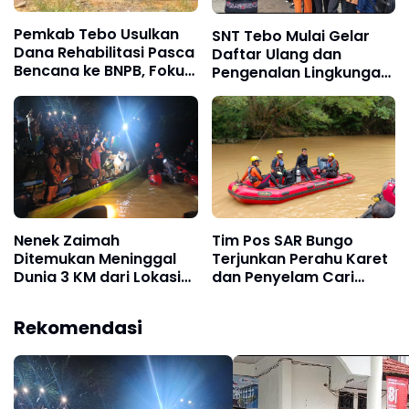
Pemkab Tebo Usulkan
SNT Tebo Mulai Gelar
Dana Rehabilitasi Pasca
Daftar Ulang dan
Bencana ke BNPB, Fokus
Pengenalan Lingkungan
Perbaikan Jalan hingga
Sekolah, Puluhan Calon
Bendungan
Siswa Hadir Bersama
Orang Tua
Nenek Zaimah
Tim Pos SAR Bungo
Ditemukan Meninggal
Terjunkan Perahu Karet
Dunia 3 KM dari Lokasi
dan Penyelam Cari
Awal, Operasi SAR
Nenek Zaimah yang
Sungai Nalo Tantan
Tenggelam di Sungai
Rekomendasi
Resmi Ditutup
Nalo Tantan Merangin