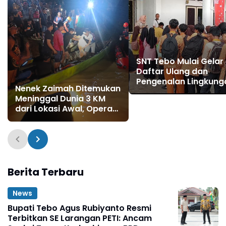
SNT Tebo Mulai Gelar
Daftar Ulang dan
Pengenalan Lingkung
Nenek Zaimah Ditemukan
Sekolah, Puluhan Cal
Meninggal Dunia 3 KM
Siswa Hadir Bersama
dari Lokasi Awal, Operasi
Orang Tua
SAR Sungai Nalo Tantan
Resmi Ditutup
Berita Terbaru
News
Bupati Tebo Agus Rubiyanto Resmi
Terbitkan SE Larangan PETI: Ancam