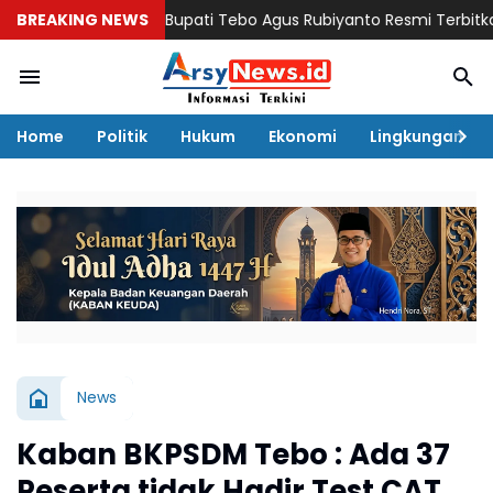
BREAKING NEWS
Bupati Tebo Agus Rubiyanto Resmi Terbitkan SE Lar
Home
Politik
Hukum
Ekonomi
Lingkungan
News
Kaban BKPSDM Tebo : Ada 37
Peserta tidak Hadir Test CAT,