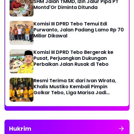
SHM Jalan TMMD, Izin Jalur Pipa PT
Montd'Or Diminta Ditunda
Komisi III DPRD Tebo Temui Edi
Purwanto, Jalan Padang Lamo Rp 70
Miliar Dikawal
Komisi III DPRD Tebo Bergerak ke
Pusat, Perjuangkan Dukungan
Perbaikan Jalan Rusak di Tebo
Resmi Terima SK dari Ivan Wirata,
Khalis Mustiko Kembali Pimpin
Golkar Tebo, Liga Marisa Jadi
Sekretaris
Hukrim