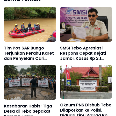
Tim Pos SAR Bungo
SMSI Tebo Apresiasi
Terjunkan Perahu Karet
Respons Cepat Kejati
dan Penyelam Cari
Jambi, Kasus Rp 2,1
Nenek Zaimah yang
Miliar PUPR Tebo
Tenggelam di Sungai
Kembali Disorot
Nalo Tantan Merangin
Oknum PNS Dishub Tebo
Kesabaran Habis! Tiga
Dilaporkan ke Polisi,
Desa di Tebo Sepakat
Diduga Tipu Warga Rp