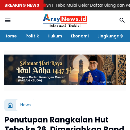
BREAKING NEWS
SNT Tebo Mulai Gelar Daftar Ulang dan Pengenala
Home
Politik
Hukum
Ekonomi
Lingkungan
News
Penutupan Rangkaian Hut
Tebo ke 26, Dimeriahkan Band