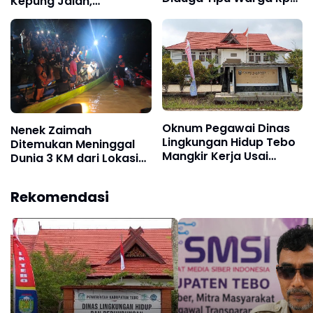
Kepung Jalan,
80 Juta Modus Janji
Perusahaan
Masuk Kerja
Diultimatum
Bertanggung Jawab
Oknum Pegawai Dinas
Nenek Zaimah
Lingkungan Hidup Tebo
Ditemukan Meninggal
Mangkir Kerja Usai
Dunia 3 KM dari Lokasi
Dipanggil Polisi, Atasan
Awal, Operasi SAR
Pilih Bungkam
Sungai Nalo Tantan
Rekomendasi
Resmi Ditutup