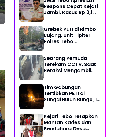
SMSI Tebo Apresiasi
Kerja
Respons Cepat Kejati
Jambi, Kasus Rp 2,1
Miliar PUPR Tebo
Kembali Disorot
Grebek PETI di Rimbo
o
Bujang, Unit Tipiter
Polres Tebo
Musnahkan Tiga Rakit
Dompeng dengan
Seorang Pemuda
Cara Dibakar
Terekam CCTV, Saat
Beraksi Mengambil
Kotak Amal di Masjid
Al Hidayah
Tim Gabungan
Tertibkan PETI di
Tim Gabungan Tertibkan
Kes
Sungai Buluh Bungo, 15
PETI di Sungai Buluh
Des
Rakit Penambangan
Bungo, 15 Rakit
Kep
Dibakar
Kejari Tebo Tetapkan
Penambangan Dibakar
Pe
Mantan Kades dan
Be
Bendahara Desa
Sungai Pandan