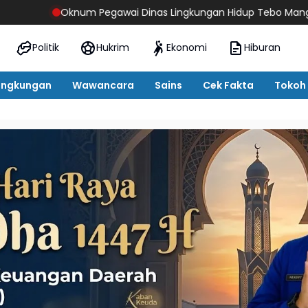
Pegawai Dinas Lingkungan Hidup Tebo Mangkir Kerja Usai Dipangg
Politik
Hukrim
Ekonomi
Hiburan
ingkungan
Wawancara
Sains
Cek Fakta
Tokoh