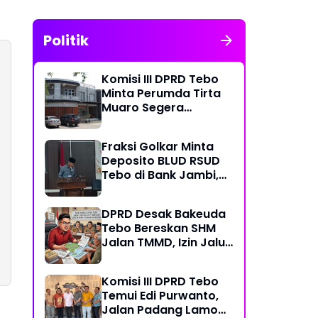
Politik
Komisi III DPRD Tebo
Minta Perumda Tirta
Muaro Segera
Kembalikan Temuan
BPK RI Perwakilan
Fraksi Golkar Minta
Jambi
Deposito BLUD RSUD
Tebo di Bank Jambi,
Soroti Pelayanan, CSR,
PDAM dan Jalan
DPRD Desak Bakeuda
Perintis
Tebo Bereskan SHM
Jalan TMMD, Izin Jalur
Pipa PT Montd'Or
Diminta Ditunda
Komisi III DPRD Tebo
Temui Edi Purwanto,
Jalan Padang Lamo