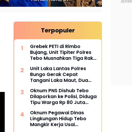
Terpopuler
Grebek PETI di Rimbo
Bujang, Unit Tipiter Polres
Tebo Musnahkan Tiga Rakit
Dompeng dengan Cara
Unit Laka Lantas Polres
Dibakar
Bungo Gerak Cepat
Tangani Laka Maut, Dua
Korban Tewas
Oknum PNS Dishub Tebo
Dilaporkan ke Polisi, Diduga
Tipu Warga Rp 80 Juta
Modus Janji Masuk Kerja
Oknum Pegawai Dinas
Lingkungan Hidup Tebo
Mangkir Kerja Usai
Dipanggil Polisi, Atasan Pilih