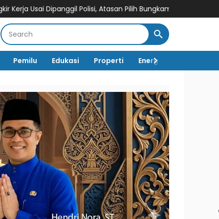
il Polisi, Atasan Pilih Bungkam
Oknum PNS Dishub Tebo Dilapor
Pemilu
Edukasi
Properti
Energi
Pemerintah