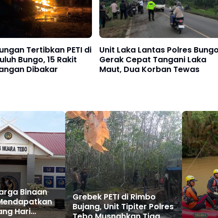
ngan Tertibkan PETI di
Unit Laka Lantas Polres Bung
uluh Bungo, 15 Rakit
Gerak Cepat Tangani Laka
ngan Dibakar
Maut, Dua Korban Tewas
arga Binaan
Grebek PETI di Rimbo
 Mendapatkan
Bujang, Unit Tipiter Polres
ang Hari
Tebo Musnahkan Tiga