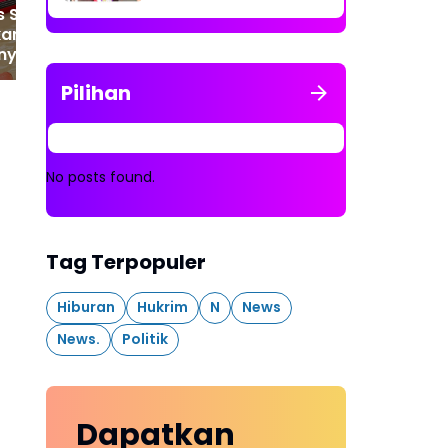
Tersangka
s SAR Bungo
Pengelolaan APBDes
kan Perahu Karet
2023 - 2024
nyelam Cari Nenek
 yang Tenggelam
Pilihan
gai Nalo Tantan
in
No posts found.
Tag Terpopuler
Hiburan
Hukrim
N
News
News.
Politik
Dapatkan