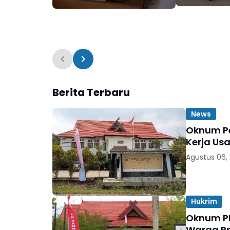
Kemerdekaa
Berita Terbaru
News
Oknum Pe
Kerja Usa
Agustus 06,
Hukrim
Oknum PN
Warga Rp