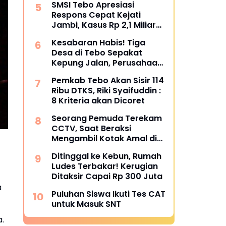
SMSI Tebo Apresiasi
Bungkam
Respons Cepat Kejati
Jambi, Kasus Rp 2,1 Miliar
PUPR Tebo Kembali Disorot
Kesabaran Habis! Tiga
Desa di Tebo Sepakat
Kepung Jalan, Perusahaan
Diultimatum Bertanggung
Pemkab Tebo Akan Sisir 114
Jawab
Ribu DTKS, Riki Syaifuddin :
8 Kriteria akan Dicoret
Seorang Pemuda Terekam
CCTV, Saat Beraksi
Mengambil Kotak Amal di
Masjid Al Hidayah
Ditinggal ke Kebun, Rumah
Ludes Terbakar! Kerugian
Ditaksir Capai Rp 300 Juta
a
Puluhan Siswa Ikuti Tes CAT
untuk Masuk SNT
a.