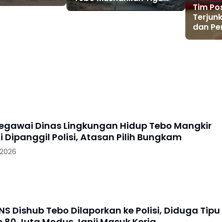
n RI ke 81
Tim Po
Rakit Dompeng dengan
Terjun
Cara Dibakar
dan Pe
Zaimah
di Sun
Merang
gawai Dinas Lingkungan Hidup Tebo Mangkir
i Dipanggil Polisi, Atasan Pilih Bungkam
 2026
S Dishub Tebo Dilaporkan ke Polisi, Diduga Tipu
 80 Juta Modus Janji Masuk Kerja