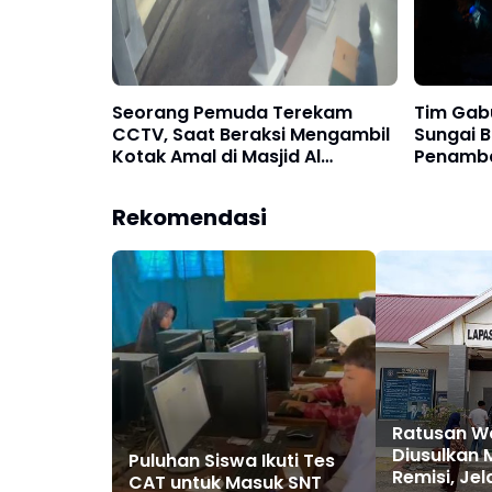
Seorang Pemuda Terekam
Tim Gabu
CCTV, Saat Beraksi Mengambil
Sungai B
Kotak Amal di Masjid Al
Penamba
Hidayah
Rekomendasi
Ratusan W
Diusulkan
Puluhan Siswa Ikuti Tes
Remisi, Jel
CAT untuk Masuk SNT