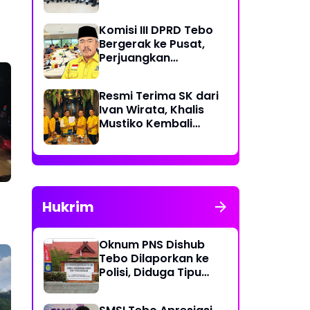
Rp 70 Miliar Dikawal
Komisi III DPRD Tebo
Bergerak ke Pusat,
Perjuangkan
Dukungan Perbaikan
Jalan Rusak di Tebo
Resmi Terima SK dari
Ivan Wirata, Khalis
Mustiko Kembali
Pimpin Golkar Tebo,
Liga Marisa Jadi
Sekretaris
Hukrim
Oknum PNS Dishub
Tebo Dilaporkan ke
Polisi, Diduga Tipu
Warga Rp 80 Juta
Modus Janji Masuk