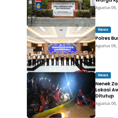
Agustus 06,
News
Polres B
Agustus 06,
News
Nenek Za
Lokasi A
Ditutup
Agustus 06,