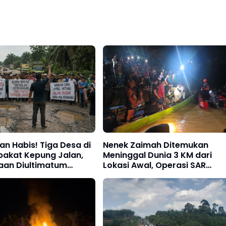
n Habis! Tiga Desa di
Nenek Zaimah Ditemukan
pakat Kepung Jalan,
Meninggal Dunia 3 KM dari
aan Diultimatum
Lokasi Awal, Operasi SAR
gung Jawab
Sungai Nalo Tantan Resmi
Ditutup