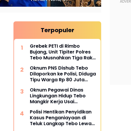
Terpopuler
Grebek PETI di Rimbo
Bujang, Unit Tipiter Polres
Tebo Musnahkan Tiga Rakit
Dompeng dengan Cara
Oknum PNS Dishub Tebo
Dibakar
Dilaporkan ke Polisi, Diduga
Tipu Warga Rp 80 Juta
Modus Janji Masuk Kerja
Oknum Pegawai Dinas
Lingkungan Hidup Tebo
Mangkir Kerja Usai
Dipanggil Polisi, Atasan Pilih
Polisi Hentikan Penyidikan
Bungkam
Kasus Penganiayaan di
Teluk Langkap Tebo Lewat
Mekanisme Keadilan