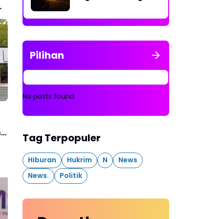
Rakit Penambangan
Dibakar
Pilihan
No posts found.
s
Tag Terpopuler
Hiburan
Hukrim
N
News
News.
Politik