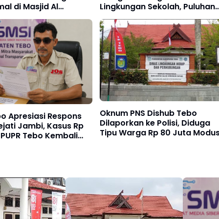
al di Masjid Al
Lingkungan Sekolah, Puluhan
Calon Siswa Hadir Bersama
Orang Tua
Oknum PNS Dishub Tebo
o Apresiasi Respons
Dilaporkan ke Polisi, Diduga
jati Jambi, Kasus Rp
Tipu Warga Rp 80 Juta Modu
ar PUPR Tebo Kembali
Janji Masuk Kerja