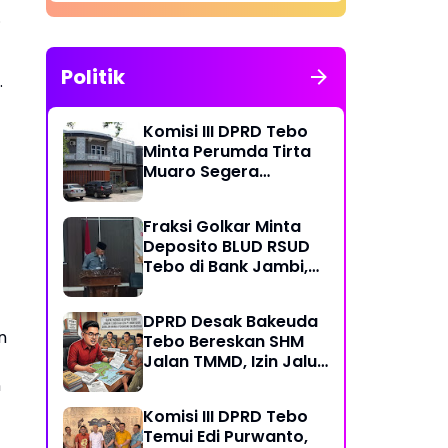
.
Politik
.
Komisi III DPRD Tebo
Minta Perumda Tirta
Muaro Segera
Kembalikan Temuan
BPK RI Perwakilan
Fraksi Golkar Minta
Jambi
Deposito BLUD RSUD
Tebo di Bank Jambi,
Soroti Pelayanan, CSR,
PDAM dan Jalan
DPRD Desak Bakeuda
Perintis
n
Tebo Bereskan SHM
Jalan TMMD, Izin Jalur
Pipa PT Montd'Or
n
Diminta Ditunda
Komisi III DPRD Tebo
Temui Edi Purwanto,