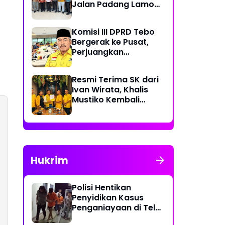
Jalan Padang Lamo
Rp 70 Miliar Dikawal
Komisi III DPRD Tebo
Bergerak ke Pusat,
Perjuangkan
Dukungan Perbaikan
Jalan Rusak di Tebo
Resmi Terima SK dari
Ivan Wirata, Khalis
Mustiko Kembali
Pimpin Golkar Tebo,
Liga Marisa Jadi
Sekretaris
Hukrim
Polisi Hentikan
Penyidikan Kasus
Penganiayaan di Teluk
Langkap Tebo Lewat