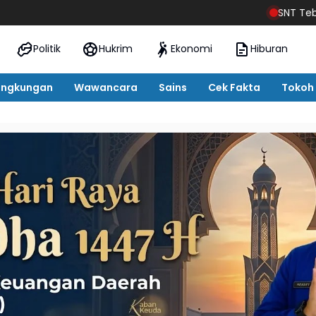
SNT Tebo Mulai Gelar Da
Politik
Hukrim
Ekonomi
Hiburan
ingkungan
Wawancara
Sains
Cek Fakta
Tokoh