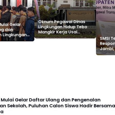
Oknum Pegawai Dinas
ulai Gelar
Lingkungan Hidup Tebo
ng dan
Mangkir Kerja Usai
n Lingkungan
Dipanggil Polisi, Atasan
SMSI T
uluhan Calon
Pilih Bungkam
Respon
ir Bersama
Jambi, 
PUPR T
Disoro
 Mulai Gelar Daftar Ulang dan Pengenalan
an Sekolah, Puluhan Calon Siswa Hadir Bersam
ua