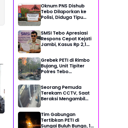
Mekanisme Keadilan
Oknum PNS Dishub
Restoratif
Tebo Dilaporkan ke
Polisi, Diduga Tipu
Warga Rp 80 Juta
Modus Janji Masuk
SMSI Tebo Apresiasi
Kerja
Respons Cepat Kejati
Jambi, Kasus Rp 2,1
Miliar PUPR Tebo
Kembali Disorot
Grebek PETI di Rimbo
Bujang, Unit Tipiter
Polres Tebo
Musnahkan Tiga Rakit
Dompeng dengan
Seorang Pemuda
Cara Dibakar
Terekam CCTV, Saat
Beraksi Mengambil
Kotak Amal di Masjid
Al Hidayah
Tim Gabungan
Tertibkan PETI di
Sungai Buluh Bungo, 15