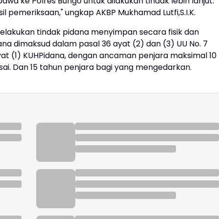
awa ke Polres Bungo untuk dilakukan tindak lebih lanjut.
il pemeriksaan," ungkap AKBP Mukhamad Lutfi,S.I.K.
lakukan tindak pidana menyimpan secara fisik dan
a dimaksud dalam pasal 36 ayat (2) dan (3) UU No. 7
ayat (1) KUHPidana, dengan ancaman penjara maksimal 10
i. Dan 15 tahun penjara bagi yang mengedarkan.