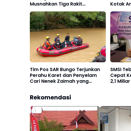
Musnahkan Tiga Rakit
Kotak Am
Dompeng dengan Cara
Hidayah
Dibakar
Tim Pos SAR Bungo Terjunkan
SMSI Teb
Perahu Karet dan Penyelam
Cepat Ke
Cari Nenek Zaimah yang
2,1 Mili
Tenggelam di Sungai Nalo
Disorot
Tantan Merangin
Rekomendasi