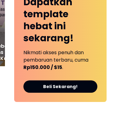
Dapatkan
Polres Bungo Raih
Ti
Penghargaan IKPA 2025
Ter
template
dari Kapolri
da
Za
hebat ini
di 
Me
sekarang!
ebo Apresiasi
s Cepat Kejati
Nikmati akses penuh dan
Kasus Rp 2,1 Miliar
pembaruan terbaru, cuma
ebo Kembali
Rp150.000 / $15
.
t
Beli Sekarang!
a