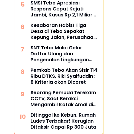
SMSI Tebo Apresiasi
Restoratif
Respons Cepat Kejati
Jambi, Kasus Rp 2,1 Miliar
PUPR Tebo Kembali Disorot
Kesabaran Habis! Tiga
Desa di Tebo Sepakat
Kepung Jalan, Perusahaan
Diultimatum Bertanggung
SNT Tebo Mulai Gelar
Jawab
Daftar Ulang dan
Pengenalan Lingkungan
Sekolah, Puluhan Calon
Pemkab Tebo Akan Sisir 114
Siswa Hadir Bersama
Ribu DTKS, Riki Syaifuddin :
Orang Tua
8 Kriteria akan Dicoret
Seorang Pemuda Terekam
CCTV, Saat Beraksi
Mengambil Kotak Amal di
Masjid Al Hidayah
Ditinggal ke Kebun, Rumah
Ludes Terbakar! Kerugian
Ditaksir Capai Rp 300 Juta