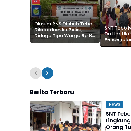
Oknum PNS Dishub Tebo
SNT Tebo M
Dilaporkan ke Polisi,
Daftar Ula
Diduga Tipu Warga Rp 80
Pengenala
Juta Modus Janji Masuk
Sekolah, P
Kerja
Siswa Had
Orang Tua
Berita Terbaru
News
SNT Tebo
Lingkung
Orang T