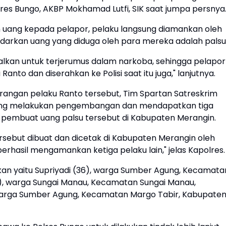
lres Bungo, AKBP Mokhamad Lutfi, SIK saat jumpa persnya
n uang kepada pelapor, pelaku langsung diamankan oleh
edarkan uang yang diduga oleh para mereka adalah palsu
galkan untuk terjerumus dalam narkoba, sehingga pelapor
nto dan diserahkan ke Polisi saat itu juga," lanjutnya.
terangan pelaku Ranto tersebut, Tim Spartan Satreskrim
sung melakukan pengembangan dan mendapatkan tiga
 pembuat uang palsu tersebut di Kabupaten Merangin.
rsebut dibuat dan dicetak di Kabupaten Merangin oleh
erhasil mengamankan ketiga pelaku lain," jelas Kapolres.
nkan yaitu Supriyadi (36), warga Sumber Agung, Kecamata
4), warga Sungai Manau, Kecamatan Sungai Manau,
warga Sumber Agung, Kecamatan Margo Tabir, Kabupate