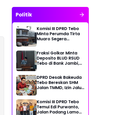
Politik
Komisi III DPRD Tebo
Minta Perumda Tirta
Muaro Segera
Kembalikan Temuan
BPK RI Perwakilan
Fraksi Golkar Minta
Jambi
Deposito BLUD RSUD
Tebo di Bank Jambi,
Soroti Pelayanan, CSR,
PDAM dan Jalan
DPRD Desak Bakeuda
Perintis
Tebo Bereskan SHM
Jalan TMMD, Izin Jalur
Pipa PT Montd'Or
Diminta Ditunda
Komisi III DPRD Tebo
Temui Edi Purwanto,
Jalan Padang Lamo