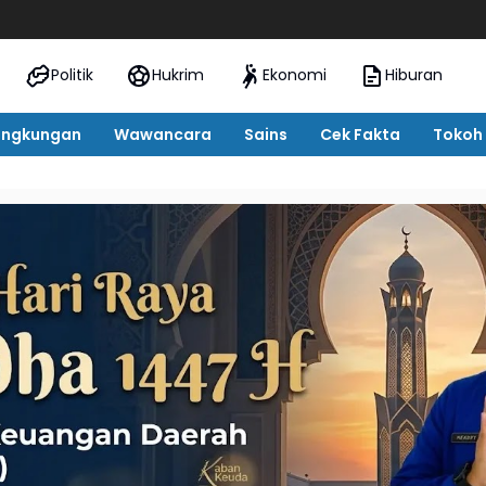
Oknum 
Politik
Hukrim
Ekonomi
Hiburan
ingkungan
Wawancara
Sains
Cek Fakta
Tokoh