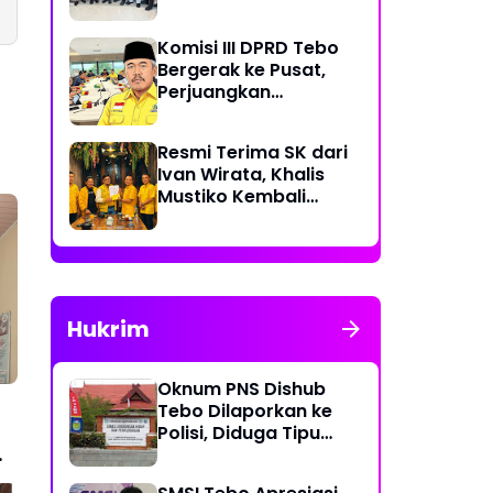
Rp 70 Miliar Dikawal
Komisi III DPRD Tebo
Bergerak ke Pusat,
Perjuangkan
Dukungan Perbaikan
Jalan Rusak di Tebo
Resmi Terima SK dari
Ivan Wirata, Khalis
Mustiko Kembali
Pimpin Golkar Tebo,
Liga Marisa Jadi
Sekretaris
Hukrim
Oknum PNS Dishub
Tebo Dilaporkan ke
Polisi, Diduga Tipu
Warga Rp 80 Juta
Modus Janji Masuk