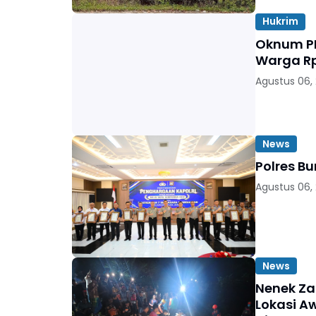
Hukrim
Oknum PN
Warga Rp
Agustus 06,
News
Polres B
Agustus 06,
News
Nenek Za
Lokasi A