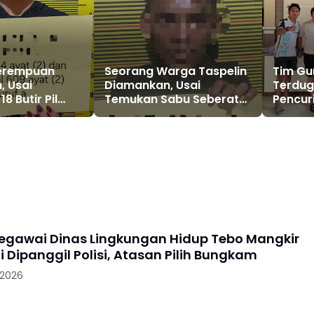
erempuan
Seorang Warga Taspelin
Tim Gu
, Usai
Diamankan, Usai
Terdug
8 Butir Pil
Temukan Sabu Seberat
Pencur
9,91 Gram
Modus 
Bohong
gawai Dinas Lingkungan Hidup Tebo Mangkir
i Dipanggil Polisi, Atasan Pilih Bungkam
 2026