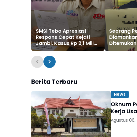
SMSI Tebo Apresiasi
Seorang P
Respons Cepat Kejati
Diamankan
Jambi, Kasus Rp 2,1 Miliar
Ditemukan 1
PUPR Tebo Kembali
Ekstasi
Disorot
Berita Terbaru
News
Oknum Pe
Kerja Usa
Agustus 06,