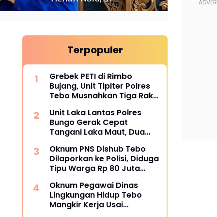
Terpopuler
Grebek PETI di Rimbo
Bujang, Unit Tipiter Polres
Tebo Musnahkan Tiga Rakit
Dompeng dengan Cara
Unit Laka Lantas Polres
Dibakar
Bungo Gerak Cepat
Tangani Laka Maut, Dua
Korban Tewas
Oknum PNS Dishub Tebo
Dilaporkan ke Polisi, Diduga
Tipu Warga Rp 80 Juta
Modus Janji Masuk Kerja
Oknum Pegawai Dinas
Lingkungan Hidup Tebo
Mangkir Kerja Usai
Dipanggil Polisi, Atasan Pilih