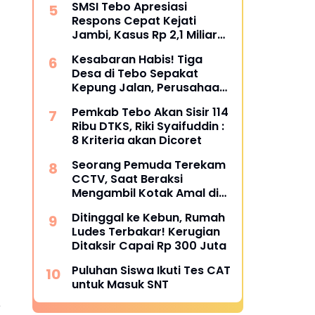
SMSI Tebo Apresiasi
Bungkam
Respons Cepat Kejati
Jambi, Kasus Rp 2,1 Miliar
PUPR Tebo Kembali Disorot
Kesabaran Habis! Tiga
Desa di Tebo Sepakat
Kepung Jalan, Perusahaan
Diultimatum Bertanggung
Pemkab Tebo Akan Sisir 114
Jawab
Ribu DTKS, Riki Syaifuddin :
8 Kriteria akan Dicoret
Seorang Pemuda Terekam
CCTV, Saat Beraksi
Mengambil Kotak Amal di
Masjid Al Hidayah
Ditinggal ke Kebun, Rumah
Ludes Terbakar! Kerugian
Ditaksir Capai Rp 300 Juta
Puluhan Siswa Ikuti Tes CAT
untuk Masuk SNT
e