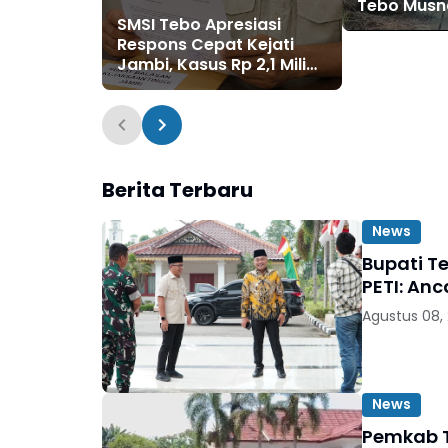
Tebo Musn
SMSI Tebo Apresiasi
Rakit Dom
Respons Cepat Kejati
Cara Diba
Jambi, Kasus Rp 2,1 Miliar
PUPR Tebo Kembali
Disorot
Berita Terbaru
News
Bupati T
PETI: An
Agustus 08,
News
Pemkab T