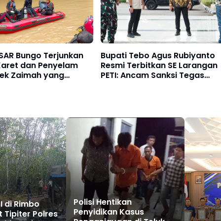
 SAR Bungo Terjunkan
Bupati Tebo Agus Rubiyanto
Karet dan Penyelam
Resmi Terbitkan SE Larangan
nek Zaimah yang
PETI: Ancam Sanksi Tegas
m di Sungai Nalo
Kades hingga BPD yang
Merangin
Terlibat
Polisi Hentikan
I di Rimbo
Penyidikan Kasus
t Tipiter Polres