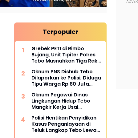
Terpopuler
Grebek PETI di Rimbo
Bujang, Unit Tipiter Polres
Tebo Musnahkan Tiga Rakit
Dompeng dengan Cara
Oknum PNS Dishub Tebo
Dibakar
Dilaporkan ke Polisi, Diduga
Tipu Warga Rp 80 Juta
Modus Janji Masuk Kerja
Oknum Pegawai Dinas
Lingkungan Hidup Tebo
Mangkir Kerja Usai
Dipanggil Polisi, Atasan Pilih
Polisi Hentikan Penyidikan
Bungkam
Kasus Penganiayaan di
Teluk Langkap Tebo Lewat
Mekanisme Keadilan