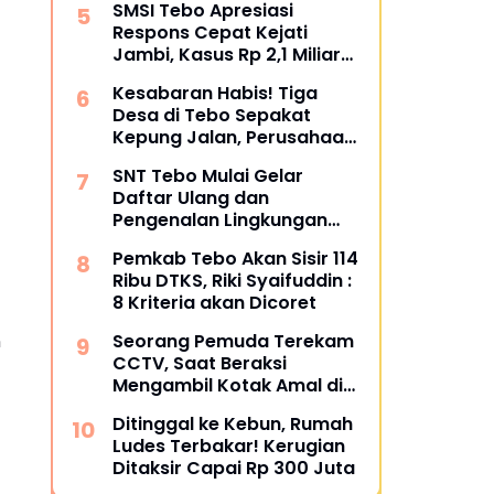
SMSI Tebo Apresiasi
Restoratif
Respons Cepat Kejati
Jambi, Kasus Rp 2,1 Miliar
PUPR Tebo Kembali Disorot
Kesabaran Habis! Tiga
Desa di Tebo Sepakat
Kepung Jalan, Perusahaan
Diultimatum Bertanggung
SNT Tebo Mulai Gelar
Jawab
Daftar Ulang dan
Pengenalan Lingkungan
Sekolah, Puluhan Calon
Pemkab Tebo Akan Sisir 114
Siswa Hadir Bersama
Ribu DTKS, Riki Syaifuddin :
Orang Tua
8 Kriteria akan Dicoret
n
Seorang Pemuda Terekam
CCTV, Saat Beraksi
Mengambil Kotak Amal di
Masjid Al Hidayah
Ditinggal ke Kebun, Rumah
Ludes Terbakar! Kerugian
Ditaksir Capai Rp 300 Juta