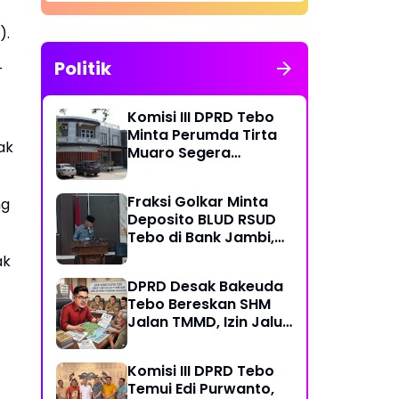
).
Politik
-
Komisi III DPRD Tebo
Minta Perumda Tirta
ak
Muaro Segera
Kembalikan Temuan
BPK RI Perwakilan
Fraksi Golkar Minta
ng
Jambi
Deposito BLUD RSUD
Tebo di Bank Jambi,
Soroti Pelayanan, CSR,
ak
PDAM dan Jalan
DPRD Desak Bakeuda
Perintis
Tebo Bereskan SHM
Jalan TMMD, Izin Jalur
Pipa PT Montd'Or
Diminta Ditunda
Komisi III DPRD Tebo
Temui Edi Purwanto,