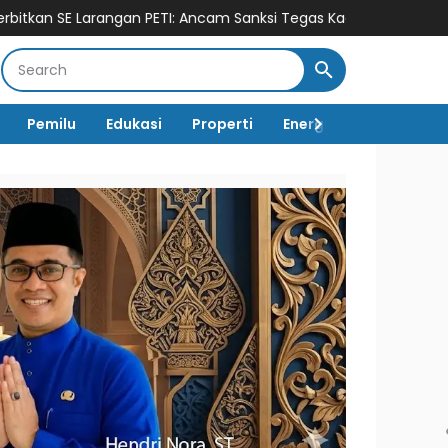
an PETI: Ancam Sanksi Tegas Kades hingga BPD yang Terlibat
P
Pemilu
Edukasi
Properti
Energi
Pemerintah