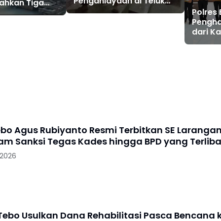
Penganiayaan di Teluk
ahkan Tiga
Langkap Tebo Lewat
Polres
peng dengan
Mekanisme Keadilan
Pengha
kar
Restoratif
dari Ka
ebo Agus Rubiyanto Resmi Terbitkan SE Laranga
cam Sanksi Tegas Kades hingga BPD yang Terliba
 2026
ebo Usulkan Dana Rehabilitasi Pasca Bencana 