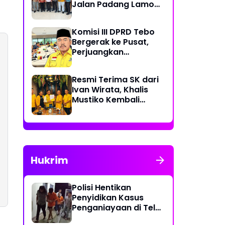
Jalan Padang Lamo
Rp 70 Miliar Dikawal
Komisi III DPRD Tebo
Bergerak ke Pusat,
Perjuangkan
Dukungan Perbaikan
Jalan Rusak di Tebo
Resmi Terima SK dari
Ivan Wirata, Khalis
Mustiko Kembali
Pimpin Golkar Tebo,
Liga Marisa Jadi
Sekretaris
Hukrim
Polisi Hentikan
Penyidikan Kasus
Penganiayaan di Teluk
Langkap Tebo Lewat