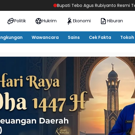
Bupati Tebo Agus Rubiyanto Resmi Terbitkan SE Larang
Politik
Hukrim
Ekonomi
Hiburan
ingkungan
Wawancara
Sains
Cek Fakta
Tokoh