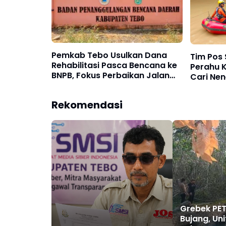
Pemkab Tebo Usulkan Dana
Tim Pos
Rehabilitasi Pasca Bencana ke
Perahu 
BNPB, Fokus Perbaikan Jalan
Cari Ne
hingga Bendungan
Tenggela
Tantan 
Rekomendasi
Grebek PET
Bujang, Uni