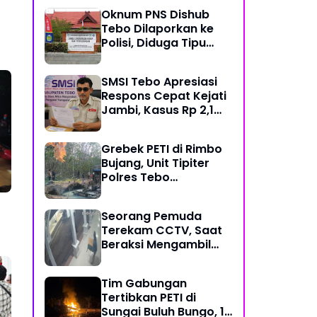
Mekanisme Keadilan
Oknum PNS Dishub
Restoratif
Tebo Dilaporkan ke
Polisi, Diduga Tipu
Warga Rp 80 Juta
Modus Janji Masuk
SMSI Tebo Apresiasi
Kerja
Respons Cepat Kejati
Jambi, Kasus Rp 2,1
Miliar PUPR Tebo
Kembali Disorot
Grebek PETI di Rimbo
Bujang, Unit Tipiter
Polres Tebo
Musnahkan Tiga Rakit
Dompeng dengan
Seorang Pemuda
Cara Dibakar
Terekam CCTV, Saat
Beraksi Mengambil
Kotak Amal di Masjid
Al Hidayah
Tim Gabungan
Tertibkan PETI di
Sungai Buluh Bungo, 15