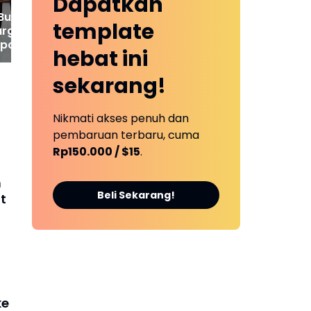
Dapatkan
 Bungo Raih
template
rgaan IKPA 2025
polri
hebat ini
sekarang!
Nikmati akses penuh dan
pembaruan terbaru, cuma
Rp150.000 / $15
.
n
Beli Sekarang!
t
ke