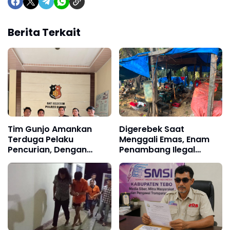
Berita Terkait
Tim Gunjo Amankan
Digerebek Saat
Terduga Pelaku
Menggali Emas, Enam
Pencurian, Dengan
Penambang Ilegal
Modus "Informasi
"Lubang Jarum"
Bohong ke Korban"
Diamankan Satreskrim
Polres Bungo