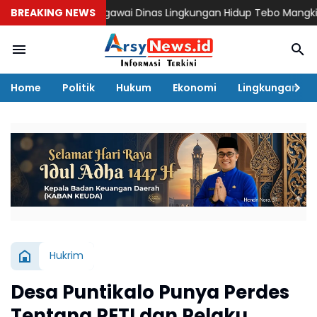
BREAKING NEWS
Oknum Pegawai Dinas Lingkungan Hidup Tebo Mangkir Kerja Usa
Home
Politik
Hukum
Ekonomi
Lingkungan
Hukrim
Desa Puntikalo Punya Perdes
Tentang PETI dan Pelaku