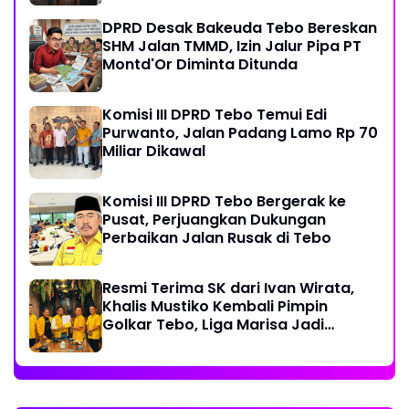
DPRD Desak Bakeuda Tebo Bereskan
SHM Jalan TMMD, Izin Jalur Pipa PT
Montd'Or Diminta Ditunda
Komisi III DPRD Tebo Temui Edi
Purwanto, Jalan Padang Lamo Rp 70
Miliar Dikawal
Komisi III DPRD Tebo Bergerak ke
Pusat, Perjuangkan Dukungan
Perbaikan Jalan Rusak di Tebo
Resmi Terima SK dari Ivan Wirata,
Khalis Mustiko Kembali Pimpin
Golkar Tebo, Liga Marisa Jadi
Sekretaris