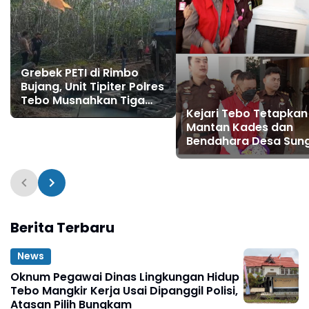
Grebek PETI di Rimbo
Bujang, Unit Tipiter Polres
Tebo Musnahkan Tiga
Kejari Tebo Tetapkan
Rakit Dompeng dengan
Mantan Kades dan
Cara Dibakar
Bendahara Desa Sun
Pandan Tersangka
Pengelolaan APBDes
2023 - 2024
Berita Terbaru
News
Oknum Pegawai Dinas Lingkungan Hidup
Tebo Mangkir Kerja Usai Dipanggil Polisi,
Atasan Pilih Bungkam