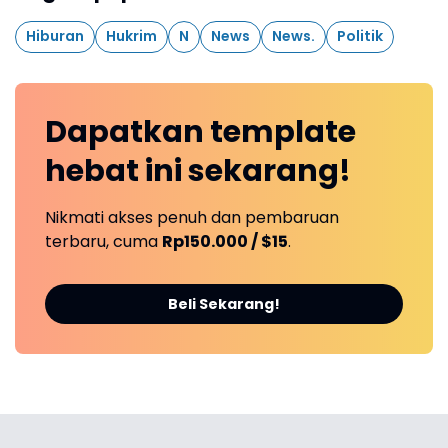
Hiburan
Hukrim
N
News
News.
Politik
Dapatkan
template
hebat ini
sekarang!
Nikmati akses penuh dan pembaruan
terbaru, cuma
Rp150.000 / $15
.
Beli Sekarang!