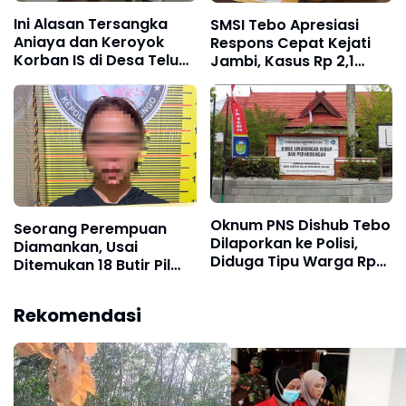
Ini Alasan Tersangka
SMSI Tebo Apresiasi
Aniaya dan Keroyok
Respons Cepat Kejati
Korban IS di Desa Teluk
Jambi, Kasus Rp 2,1
Langkap
Miliar PUPR Tebo
Kembali Disorot
Oknum PNS Dishub Tebo
Seorang Perempuan
Dilaporkan ke Polisi,
Diamankan, Usai
Diduga Tipu Warga Rp
Ditemukan 18 Butir Pil
80 Juta Modus Janji
Ekstasi
Masuk Kerja
Rekomendasi