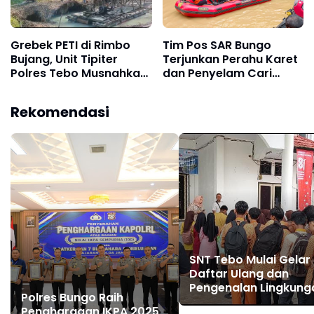
Grebek PETI di Rimbo
Tim Pos SAR Bungo
Bujang, Unit Tipiter
Terjunkan Perahu Karet
Polres Tebo Musnahkan
dan Penyelam Cari
Tiga Rakit Dompeng
Nenek Zaimah yang
dengan Cara Dibakar
Tenggelam di Sungai
Rekomendasi
Nalo Tantan Merangin
SNT Tebo Mulai Gelar
Daftar Ulang dan
Pengenalan Lingkung
Polres Bungo Raih
Sekolah, Puluhan Cal
Penghargaan IKPA 2025