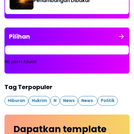
Penambangan Dibakar
Pilihan
No posts found.
Tag Terpopuler
Hiburan
Hukrim
N
News
News.
Politik
Dapatkan
template