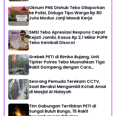
Oknum PNS Dishub Tebo Dilaporkan
ke Polisi, Diduga Tipu Warga Rp 80
Juta Modus Janji Masuk Kerja
SMSI Tebo Apresiasi Respons Cepat
Kejati Jambi, Kasus Rp 2,1 Miliar PUPR
Tebo Kembali Disorot
Grebek PETI di Rimbo Bujang, Unit
Tipiter Polres Tebo Musnahkan Tiga
Rakit Dompeng dengan Cara
Dibakar
Seorang Pemuda Terekam CCTV,
Saat Beraksi Mengambil Kotak Amal
di Masjid Al Hidayah
Tim Gabungan Tertibkan PETI di
Sungai Buluh Bungo, 15 Rakit