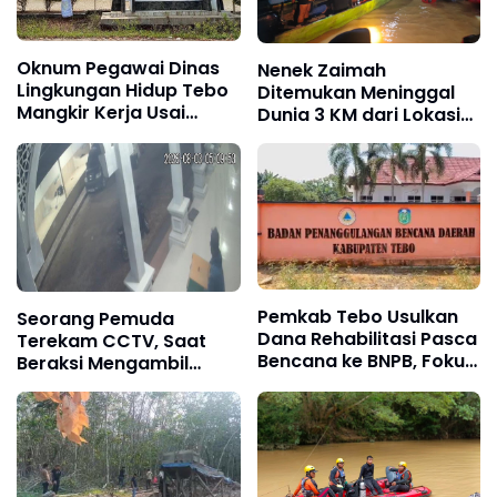
Oknum Pegawai Dinas
Nenek Zaimah
Lingkungan Hidup Tebo
Ditemukan Meninggal
Mangkir Kerja Usai
Dunia 3 KM dari Lokasi
Dipanggil Polisi, Atasan
Awal, Operasi SAR
Pilih Bungkam
Sungai Nalo Tantan
Resmi Ditutup
Pemkab Tebo Usulkan
Seorang Pemuda
Dana Rehabilitasi Pasca
Terekam CCTV, Saat
Bencana ke BNPB, Fokus
Beraksi Mengambil
Perbaikan Jalan hingga
Kotak Amal di Masjid Al
Bendungan
Hidayah