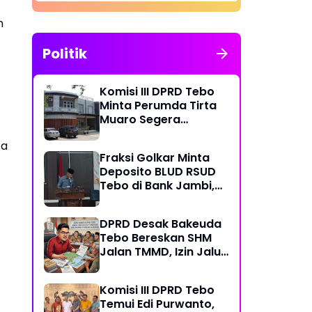
n
Politik
Komisi III DPRD Tebo
Minta Perumda Tirta
Muaro Segera
Kembalikan Temuan
ta
BPK RI Perwakilan
Fraksi Golkar Minta
Jambi
Deposito BLUD RSUD
Tebo di Bank Jambi,
Soroti Pelayanan, CSR,
PDAM dan Jalan
DPRD Desak Bakeuda
Perintis
Tebo Bereskan SHM
Jalan TMMD, Izin Jalur
Pipa PT Montd'Or
Diminta Ditunda
Komisi III DPRD Tebo
Temui Edi Purwanto,