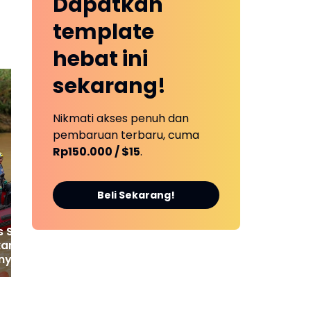
Dapatkan
if
template
hebat ini
sekarang!
Nikmati akses penuh dan
Kesabaran Habis! Tiga
Pol
pembaruan terbaru, cuma
Desa di Tebo Sepakat
Pe
Rp150.000 / $15
.
Kepung Jalan,
dar
Perusahaan Diultimatum
Bertanggung Jawab
Beli Sekarang!
s SAR Bungo
kan Perahu Karet
nyelam Cari Nenek
 yang Tenggelam
gai Nalo Tantan
in