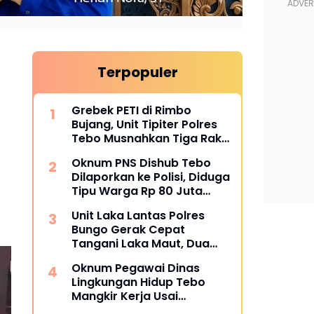
Terpopuler
Grebek PETI di Rimbo
Bujang, Unit Tipiter Polres
Tebo Musnahkan Tiga Rakit
Dompeng dengan Cara
Oknum PNS Dishub Tebo
Dibakar
Dilaporkan ke Polisi, Diduga
Tipu Warga Rp 80 Juta
Modus Janji Masuk Kerja
Unit Laka Lantas Polres
Bungo Gerak Cepat
Tangani Laka Maut, Dua
Korban Tewas
Oknum Pegawai Dinas
Lingkungan Hidup Tebo
Mangkir Kerja Usai
Dipanggil Polisi, Atasan Pilih