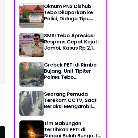
Mekanisme Keadilan
Oknum PNS Dishub
Restoratif
Tebo Dilaporkan ke
Polisi, Diduga Tipu
Warga Rp 80 Juta
Modus Janji Masuk
SMSI Tebo Apresiasi
Kerja
Respons Cepat Kejati
Jambi, Kasus Rp 2,1
Miliar PUPR Tebo
Kembali Disorot
Grebek PETI di Rimbo
Bujang, Unit Tipiter
Polres Tebo
Musnahkan Tiga Rakit
Dompeng dengan
Seorang Pemuda
Cara Dibakar
Terekam CCTV, Saat
Beraksi Mengambil
Kotak Amal di Masjid
Al Hidayah
Tim Gabungan
Tertibkan PETI di
Sungai Buluh Bungo, 15