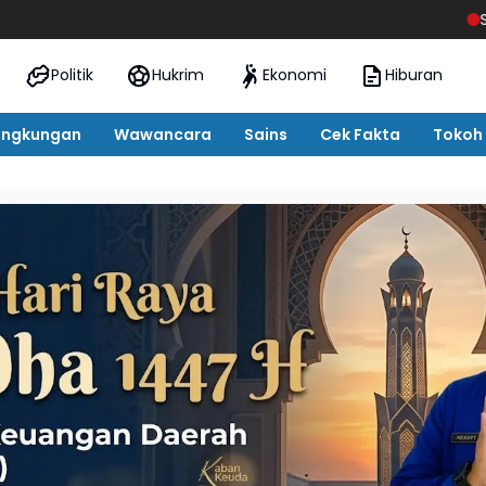
SNT Tebo Mulai 
Politik
Hukrim
Ekonomi
Hiburan
ingkungan
Wawancara
Sains
Cek Fakta
Tokoh