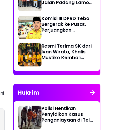
Jalan Padang Lamo
Rp 70 Miliar Dikawal
Komisi III DPRD Tebo
Bergerak ke Pusat,
Perjuangkan
Dukungan Perbaikan
Jalan Rusak di Tebo
Resmi Terima SK dari
Ivan Wirata, Khalis
Mustiko Kembali
Pimpin Golkar Tebo,
Liga Marisa Jadi
Sekretaris
Hukrim
ni
Polisi Hentikan
Penyidikan Kasus
Penganiayaan di Teluk
Langkap Tebo Lewat