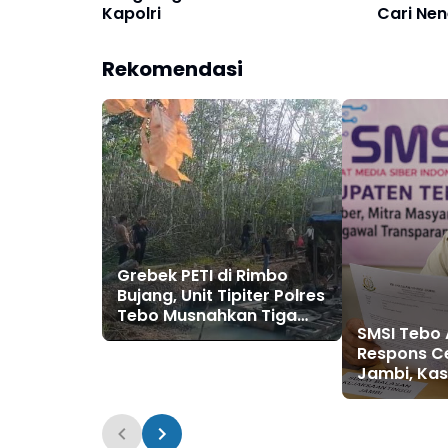
Kapolri
Cari Ne
Tenggela
Tantan 
Rekomendasi
Grebek PETI di Rimbo
Bujang, Unit Tipiter Polres
Tebo Musnahkan Tiga
SMSI Tebo 
Rakit Dompeng dengan
Respons Ce
Cara Dibakar
Jambi, Kasu
PUPR Tebo
Disorot