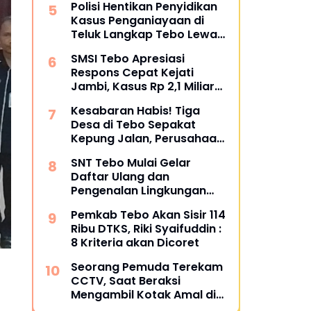
Polisi Hentikan Penyidikan
Bungkam
Kasus Penganiayaan di
Teluk Langkap Tebo Lewat
Mekanisme Keadilan
SMSI Tebo Apresiasi
Restoratif
Respons Cepat Kejati
Jambi, Kasus Rp 2,1 Miliar
PUPR Tebo Kembali Disorot
Kesabaran Habis! Tiga
Desa di Tebo Sepakat
Kepung Jalan, Perusahaan
Diultimatum Bertanggung
SNT Tebo Mulai Gelar
Jawab
Daftar Ulang dan
Pengenalan Lingkungan
Sekolah, Puluhan Calon
Pemkab Tebo Akan Sisir 114
Siswa Hadir Bersama
Ribu DTKS, Riki Syaifuddin :
Orang Tua
8 Kriteria akan Dicoret
Seorang Pemuda Terekam
CCTV, Saat Beraksi
Mengambil Kotak Amal di
Masjid Al Hidayah