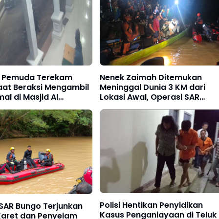
 Pemuda Terekam
Nenek Zaimah Ditemukan
aat Beraksi Mengambil
Meninggal Dunia 3 KM dari
al di Masjid Al
Lokasi Awal, Operasi SAR
Sungai Nalo Tantan Resmi
Ditutup
Polisi Hentikan Penyidikan
 SAR Bungo Terjunkan
Kasus Penganiayaan di Teluk
Karet dan Penyelam