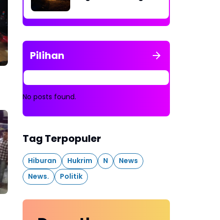
Rakit Penambangan
Dibakar
Pilihan
No posts found.
Tag Terpopuler
Hiburan
Hukrim
N
News
News.
Politik