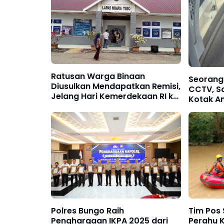
Ratusan Warga Binaan
Seorang
Diusulkan Mendapatkan Remisi,
CCTV, S
Jelang Hari Kemerdekaan RI ke
Kotak Am
81
Hidayah
Polres Bungo Raih
Tim Pos
Penghargaan IKPA 2025 dari
Perahu 