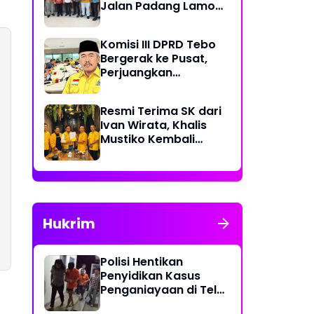
Jalan Padang Lamo
Rp 70 Miliar Dikawal
Komisi III DPRD Tebo
Bergerak ke Pusat,
Perjuangkan
Dukungan Perbaikan
Jalan Rusak di Tebo
Resmi Terima SK dari
Ivan Wirata, Khalis
Mustiko Kembali
Pimpin Golkar Tebo,
Liga Marisa Jadi
Sekretaris
Hukrim
Polisi Hentikan
Penyidikan Kasus
Penganiayaan di Teluk
Langkap Tebo Lewat