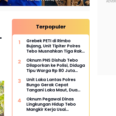
Terpopuler
-
Grebek PETI di Rimbo
Bujang, Unit Tipiter Polres
Tebo Musnahkan Tiga Rakit
Dompeng dengan Cara
Oknum PNS Dishub Tebo
Dibakar
Dilaporkan ke Polisi, Diduga
Tipu Warga Rp 80 Juta
Modus Janji Masuk Kerja
Unit Laka Lantas Polres
Bungo Gerak Cepat
Tangani Laka Maut, Dua
Korban Tewas
Oknum Pegawai Dinas
Lingkungan Hidup Tebo
Mangkir Kerja Usai
Dipanggil Polisi, Atasan Pilih