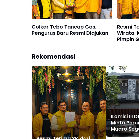
Golkar Tebo Tancap Gas,
Resmi Te
Pengurus Baru Resmi Diajukan
Wirata, 
Pimpin G
Marisa J
Rekomendasi
Komisi III 
Minta Peru
Muaro Seg
Kembalika
Resmi Terima SK dari