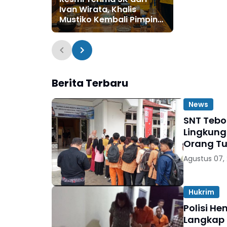
RI Perwaki
Ivan Wirata, Khalis
Mustiko Kembali Pimpin
Golkar Tebo, Liga Marisa
Jadi Sekretaris
Berita Terbaru
News
SNT Tebo
Lingkung
Orang T
Agustus 07,
Hukrim
Polisi H
Langkap 