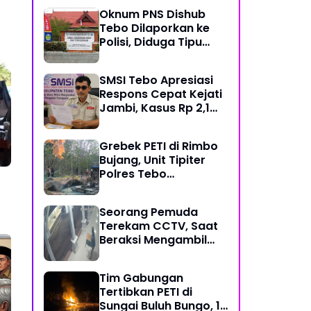
Mekanisme Keadilan
Oknum PNS Dishub
Restoratif
Tebo Dilaporkan ke
Polisi, Diduga Tipu
Warga Rp 80 Juta
Modus Janji Masuk
SMSI Tebo Apresiasi
Kerja
Respons Cepat Kejati
Jambi, Kasus Rp 2,1
Miliar PUPR Tebo
Kembali Disorot
Grebek PETI di Rimbo
Bujang, Unit Tipiter
Polres Tebo
Musnahkan Tiga Rakit
Dompeng dengan
Seorang Pemuda
Cara Dibakar
Terekam CCTV, Saat
Beraksi Mengambil
Kotak Amal di Masjid
Al Hidayah
Tim Gabungan
Tertibkan PETI di
Sungai Buluh Bungo, 15