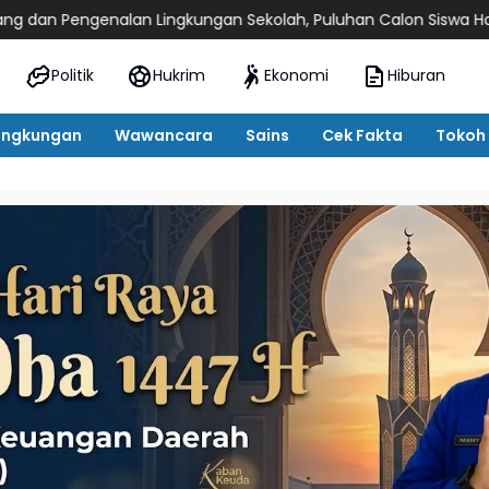
an Lingkungan Sekolah, Puluhan Calon Siswa Hadir Bersama Oran
Politik
Hukrim
Ekonomi
Hiburan
ingkungan
Wawancara
Sains
Cek Fakta
Tokoh