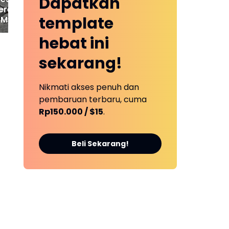
Dapatkan
ereskan SHM
template
MMD, Izin Jalur
T Montd'Or Diminta
hebat ini
a
sekarang!
Nikmati akses penuh dan
pembaruan terbaru, cuma
Rp150.000 / $15
.
a
Beli Sekarang!