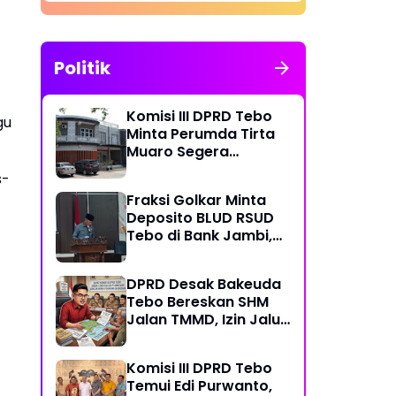
Politik
Komisi III DPRD Tebo
gu
Minta Perumda Tirta
Muaro Segera
Kembalikan Temuan
s-
BPK RI Perwakilan
Fraksi Golkar Minta
Jambi
Deposito BLUD RSUD
Tebo di Bank Jambi,
Soroti Pelayanan, CSR,
PDAM dan Jalan
DPRD Desak Bakeuda
Perintis
Tebo Bereskan SHM
Jalan TMMD, Izin Jalur
Pipa PT Montd'Or
Diminta Ditunda
Komisi III DPRD Tebo
Temui Edi Purwanto,