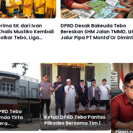
rima SK dari Ivan
DPRD Desak Bakeuda Tebo
Khalis Mustiko Kembali
Bereskan SHM Jalan TMMD, Iz
olkar Tebo, Liga
Jalur Pipa PT Montd'Or Dimin
adi Sekretaris
Ditunda
DPRD Tebo
Ketua DPRD Tebo Pantau
mda Tirta
Pilkades Bersama Tim 1
era
n Temuan BPK
DPRD D