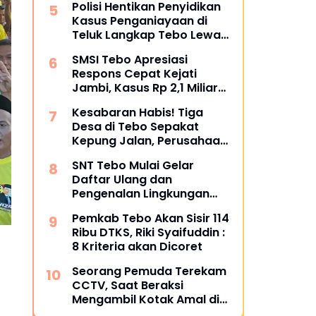
Polisi Hentikan Penyidikan
Bungkam
Kasus Penganiayaan di
Teluk Langkap Tebo Lewat
Mekanisme Keadilan
SMSI Tebo Apresiasi
Restoratif
Respons Cepat Kejati
Jambi, Kasus Rp 2,1 Miliar
PUPR Tebo Kembali Disorot
Kesabaran Habis! Tiga
Desa di Tebo Sepakat
Kepung Jalan, Perusahaan
Diultimatum Bertanggung
SNT Tebo Mulai Gelar
Jawab
Daftar Ulang dan
Pengenalan Lingkungan
Sekolah, Puluhan Calon
Pemkab Tebo Akan Sisir 114
Siswa Hadir Bersama
Ribu DTKS, Riki Syaifuddin :
Orang Tua
8 Kriteria akan Dicoret
Seorang Pemuda Terekam
CCTV, Saat Beraksi
Mengambil Kotak Amal di
Masjid Al Hidayah