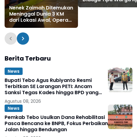
Juta Modus Janji Ma
Nenek Zaimah Ditemukan
Kerja
Meninggal Dunia 3 KM
dari Lokasi Awal, Operasi
SAR Sungai Nalo Tantan
Resmi Ditutup
Berita Terbaru
News
Bupati Tebo Agus Rubiyanto Resmi
Terbitkan SE Larangan PETI: Ancam
Sanksi Tegas Kades hingga BPD yang
Terlibat
Agustus 08, 2026
News
Pemkab Tebo Usulkan Dana Rehabilitasi
Pasca Bencana ke BNPB, Fokus Perbaikan
Jalan hingga Bendungan