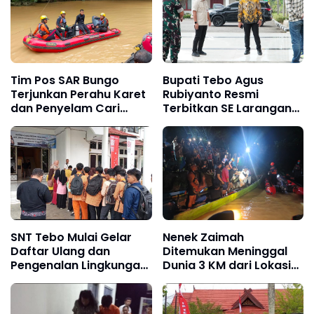
Tim Pos SAR Bungo
Bupati Tebo Agus
Terjunkan Perahu Karet
Rubiyanto Resmi
dan Penyelam Cari
Terbitkan SE Larangan
Nenek Zaimah yang
PETI: Ancam Sanksi
Tenggelam di Sungai
Tegas Kades hingga
Nalo Tantan Merangin
BPD yang Terlibat
SNT Tebo Mulai Gelar
Nenek Zaimah
Daftar Ulang dan
Ditemukan Meninggal
Pengenalan Lingkungan
Dunia 3 KM dari Lokasi
Sekolah, Puluhan Calon
Awal, Operasi SAR
Siswa Hadir Bersama
Sungai Nalo Tantan
Orang Tua
Resmi Ditutup