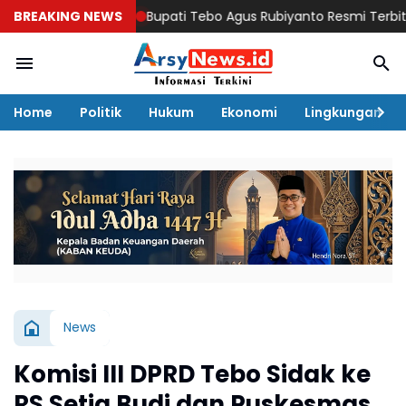
BREAKING NEWS
Bupati Tebo Agus Rubiyanto Resmi Terbitkan SE L
Home
Politik
Hukum
Ekonomi
Lingkungan
News
Komisi III DPRD Tebo Sidak ke
RS Setia Budi dan Puskesmas