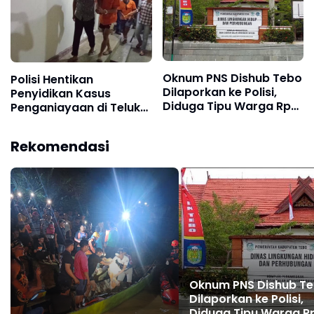
Oknum PNS Dishub Tebo
Polisi Hentikan
Dilaporkan ke Polisi,
Penyidikan Kasus
Diduga Tipu Warga Rp
Penganiayaan di Teluk
80 Juta Modus Janji
Langkap Tebo Lewat
Masuk Kerja
Mekanisme Keadilan
Rekomendasi
Restoratif
Oknum PNS Dishub T
Dilaporkan ke Polisi,
Diduga Tipu Warga R