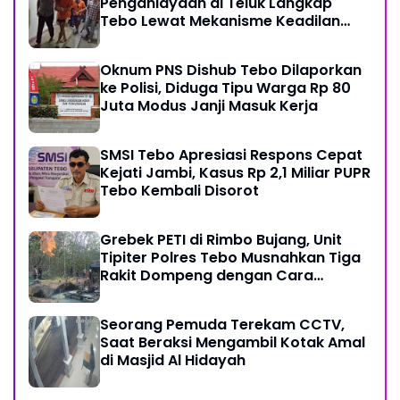
Penganiayaan di Teluk Langkap
Tebo Lewat Mekanisme Keadilan
Restoratif
Oknum PNS Dishub Tebo Dilaporkan
ke Polisi, Diduga Tipu Warga Rp 80
Juta Modus Janji Masuk Kerja
SMSI Tebo Apresiasi Respons Cepat
Kejati Jambi, Kasus Rp 2,1 Miliar PUPR
Tebo Kembali Disorot
Grebek PETI di Rimbo Bujang, Unit
Tipiter Polres Tebo Musnahkan Tiga
Rakit Dompeng dengan Cara
Dibakar
Seorang Pemuda Terekam CCTV,
Saat Beraksi Mengambil Kotak Amal
di Masjid Al Hidayah