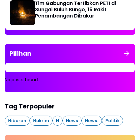
Tim Gabungan Tertibkan PETI di
Sungai Buluh Bungo, 15 Rakit
Penambangan Dibakar
Pilihan
No posts found.
Tag Terpopuler
Hiburan
Hukrim
N
News
News.
Politik