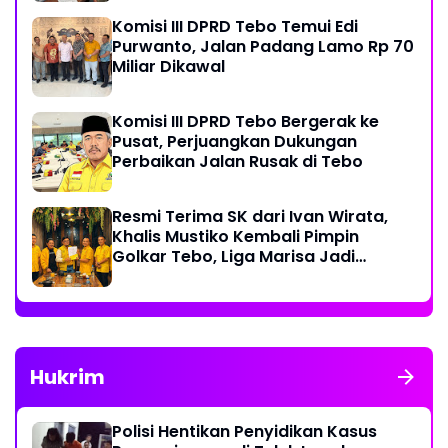
Komisi III DPRD Tebo Temui Edi
Purwanto, Jalan Padang Lamo Rp 70
Miliar Dikawal
Komisi III DPRD Tebo Bergerak ke
Pusat, Perjuangkan Dukungan
Perbaikan Jalan Rusak di Tebo
Resmi Terima SK dari Ivan Wirata,
Khalis Mustiko Kembali Pimpin
Golkar Tebo, Liga Marisa Jadi
Sekretaris
Hukrim
Polisi Hentikan Penyidikan Kasus