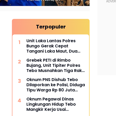
Terpopuler
Unit Laka Lantas Polres
Bungo Gerak Cepat
Tangani Laka Maut, Dua
Korban Tewas
Grebek PETI di Rimbo
Bujang, Unit Tipiter Polres
Tebo Musnahkan Tiga Rakit
Dompeng dengan Cara
Oknum PNS Dishub Tebo
Dibakar
Dilaporkan ke Polisi, Diduga
Tipu Warga Rp 80 Juta
Modus Janji Masuk Kerja
Oknum Pegawai Dinas
Lingkungan Hidup Tebo
Mangkir Kerja Usai
Dipanggil Polisi, Atasan Pilih