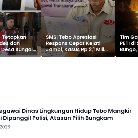
o Tetapkan
SMSI Tebo Apresiasi
Tim Ga
des dan
Respons Cepat Kejati
PETI di
 Desa Sungai
Jambi, Kasus Rp 2,1 Miliar
Bungo, 
rsangka
PUPR Tebo Kembali
Penam
an APBDes
Disorot
4
gawai Dinas Lingkungan Hidup Tebo Mangkir
i Dipanggil Polisi, Atasan Pilih Bungkam
 2026