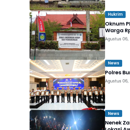
Hukrim
Oknum PN
Warga Rp
Agustus 06,
News
Polres B
Agustus 06,
News
Nenek Za
Lokasi A