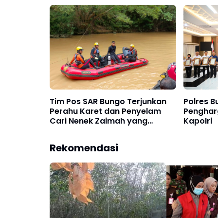
Dompen
Dibakar
Tim Pos SAR Bungo Terjunkan
Polres B
Perahu Karet dan Penyelam
Penghar
Cari Nenek Zaimah yang
Kapolri
Tenggelam di Sungai Nalo
Tantan Merangin
Rekomendasi