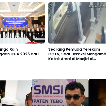
g dengan Cara
Kekerasan
ungo Raih
Seorang Pemuda Terekam
gaan IKPA 2025 dari
CCTV, Saat Beraksi Mengambi
Kotak Amal di Masjid Al
Hidayah