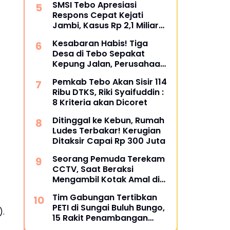
SMSI Tebo Apresiasi
Bungkam
Respons Cepat Kejati
Jambi, Kasus Rp 2,1 Miliar
PUPR Tebo Kembali Disorot
Kesabaran Habis! Tiga
Desa di Tebo Sepakat
Kepung Jalan, Perusahaan
Diultimatum Bertanggung
Pemkab Tebo Akan Sisir 114
Jawab
Ribu DTKS, Riki Syaifuddin :
8 Kriteria akan Dicoret
Ditinggal ke Kebun, Rumah
Ludes Terbakar! Kerugian
Ditaksir Capai Rp 300 Juta
Seorang Pemuda Terekam
CCTV, Saat Beraksi
Mengambil Kotak Amal di
Masjid Al Hidayah
Tim Gabungan Tertibkan
PETI di Sungai Buluh Bungo,
).
15 Rakit Penambangan
Dibakar