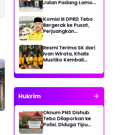
Jalan Padang Lamo
Rp 70 Miliar Dikawal
Komisi III DPRD Tebo
Bergerak ke Pusat,
Perjuangkan
Dukungan Perbaikan
Jalan Rusak di Tebo
Resmi Terima SK dari
Ivan Wirata, Khalis
Mustiko Kembali
Pimpin Golkar Tebo,
Liga Marisa Jadi
Sekretaris
Hukrim
Oknum PNS Dishub
Tebo Dilaporkan ke
Polisi, Diduga Tipu
Warga Rp 80 Juta