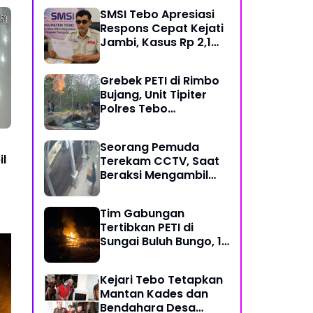
Modus Janji Masuk
SMSI Tebo Apresiasi
Kerja
Respons Cepat Kejati
Jambi, Kasus Rp 2,1
Miliar PUPR Tebo
Kembali Disorot
Grebek PETI di Rimbo
Bujang, Unit Tipiter
Polres Tebo
Musnahkan Tiga Rakit
Dompeng dengan
Seorang Pemuda
Cara Dibakar
l
Terekam CCTV, Saat
Beraksi Mengambil
Kotak Amal di Masjid
Al Hidayah
Tim Gabungan
Tertibkan PETI di
Sungai Buluh Bungo, 15
Rakit Penambangan
Dibakar
Kejari Tebo Tetapkan
Mantan Kades dan
Seorang Pemuda
Ti
Bendahara Desa