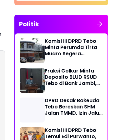
Politik
n
Komisi III DPRD Tebo
Minta Perumda Tirta
Muaro Segera
Kembalikan Temuan
BPK RI Perwakilan
Fraksi Golkar Minta
Jambi
Deposito BLUD RSUD
Tebo di Bank Jambi,
Soroti Pelayanan, CSR,
PDAM dan Jalan
DPRD Desak Bakeuda
Perintis
Tebo Bereskan SHM
Jalan TMMD, Izin Jalur
Pipa PT Montd'Or
Diminta Ditunda
Komisi III DPRD Tebo
Temui Edi Purwanto,