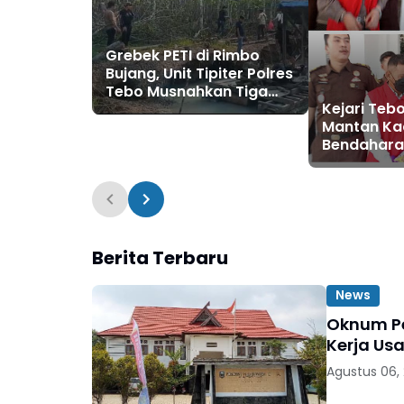
Grebek PETI di Rimbo
Bujang, Unit Tipiter Polres
Tebo Musnahkan Tiga
Kejari Teb
Rakit Dompeng dengan
Mantan Ka
Cara Dibakar
Bendahara
Pandan Te
Pengelola
2023 - 202
Berita Terbaru
News
Oknum Pe
Kerja Usa
Agustus 06,