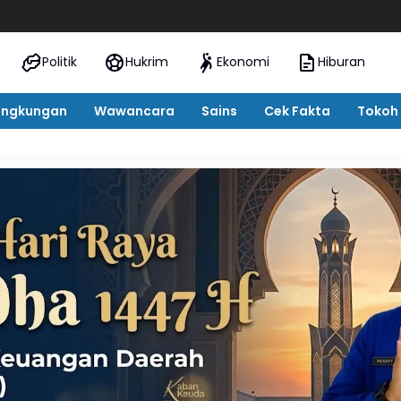
Oknum Pe
Politik
Hukrim
Ekonomi
Hiburan
ingkungan
Wawancara
Sains
Cek Fakta
Tokoh