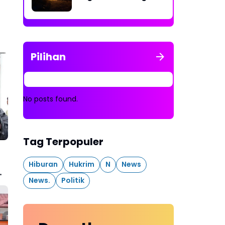
Rakit Penambangan
Dibakar
Pilihan
No posts found.
Tag Terpopuler
Hiburan
Hukrim
N
News
News.
Politik