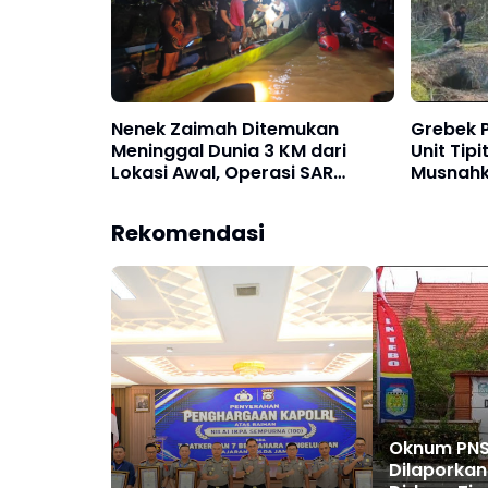
Nenek Zaimah Ditemukan
Grebek P
Meninggal Dunia 3 KM dari
Unit Tip
Lokasi Awal, Operasi SAR
Musnahk
Sungai Nalo Tantan Resmi
Dompen
Ditutup
Dibakar
Rekomendasi
Oknum PNS
Dilaporkan 