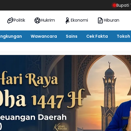
Bupati Tebo Agus Rubiyan
Politik
Hukrim
Ekonomi
Hiburan
ingkungan
Wawancara
Sains
Cek Fakta
Tokoh