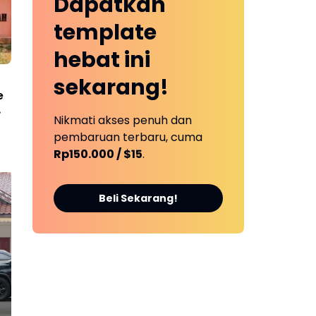
Dapatkan
template
hebat ini
sekarang!
e
Nikmati akses penuh dan
pembaruan terbaru, cuma
Rp150.000 / $15
.
Beli Sekarang!
SNT Tebo Mulai Gelar
Ok
Daftar Ulang dan
Li
Pengenalan Lingkungan
Man
Sekolah, Puluhan Calon
Dip
Siswa Hadir Bersama
Pil
Orang Tua