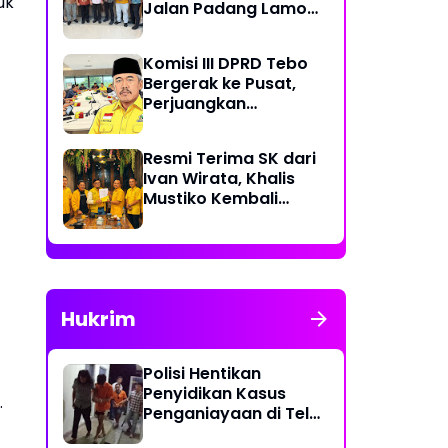
uk
Jalan Padang Lamo
Rp 70 Miliar Dikawal
Komisi III DPRD Tebo
Bergerak ke Pusat,
Perjuangkan
Dukungan Perbaikan
Jalan Rusak di Tebo
Resmi Terima SK dari
Ivan Wirata, Khalis
Mustiko Kembali
Pimpin Golkar Tebo,
Liga Marisa Jadi
Sekretaris
Hukrim
Polisi Hentikan
Penyidikan Kasus
.
Penganiayaan di Teluk
Langkap Tebo Lewat