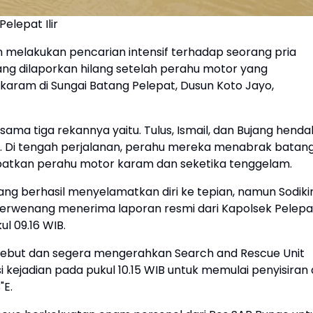
elepat Ilir
melakukan pencarian intensif terhadap seorang pria
ang dilaporkan hilang setelah perahu motor yang
aram di Sungai Batang Pelepat, Dusun Koto Jayo,
sama tiga rekannya yaitu. Tulus, Ismail, dan Bujang henda
Di tengah perjalanan, perahu mereka menabrak batan
batkan perahu motor karam dan seketika tenggelam.
ng berhasil menyelamatkan diri ke tepian, namun Sodiki
k berwenang menerima laporan resmi dari Kapolsek Pelepa
ul 09.16 WIB.
sebut dan segera mengerahkan Search and Rescue Unit
si kejadian pada pukul 10.15 WIB untuk memulai penyisiran 
"E.