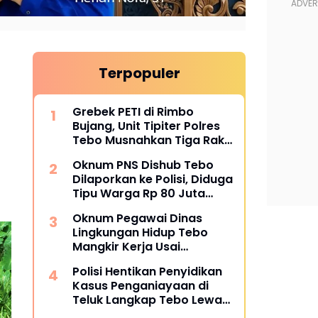
Terpopuler
Grebek PETI di Rimbo
Bujang, Unit Tipiter Polres
Tebo Musnahkan Tiga Rakit
Dompeng dengan Cara
Oknum PNS Dishub Tebo
Dibakar
Dilaporkan ke Polisi, Diduga
Tipu Warga Rp 80 Juta
Modus Janji Masuk Kerja
Oknum Pegawai Dinas
Lingkungan Hidup Tebo
Mangkir Kerja Usai
Dipanggil Polisi, Atasan Pilih
Polisi Hentikan Penyidikan
Bungkam
Kasus Penganiayaan di
Teluk Langkap Tebo Lewat
Mekanisme Keadilan