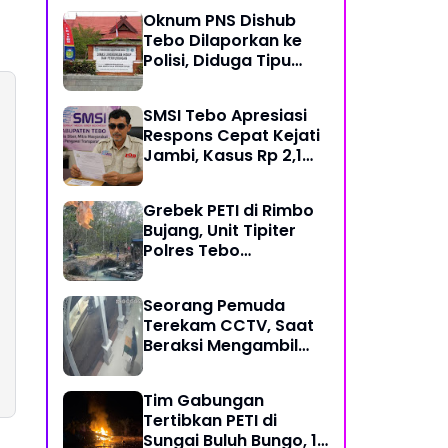
Mekanisme Keadilan
Oknum PNS Dishub
Restoratif
Tebo Dilaporkan ke
Polisi, Diduga Tipu
Warga Rp 80 Juta
Modus Janji Masuk
SMSI Tebo Apresiasi
Kerja
Respons Cepat Kejati
Jambi, Kasus Rp 2,1
Miliar PUPR Tebo
Kembali Disorot
Grebek PETI di Rimbo
Bujang, Unit Tipiter
Polres Tebo
Musnahkan Tiga Rakit
Dompeng dengan
Seorang Pemuda
Cara Dibakar
Terekam CCTV, Saat
Beraksi Mengambil
Kotak Amal di Masjid
Al Hidayah
Tim Gabungan
Tertibkan PETI di
Sungai Buluh Bungo, 15