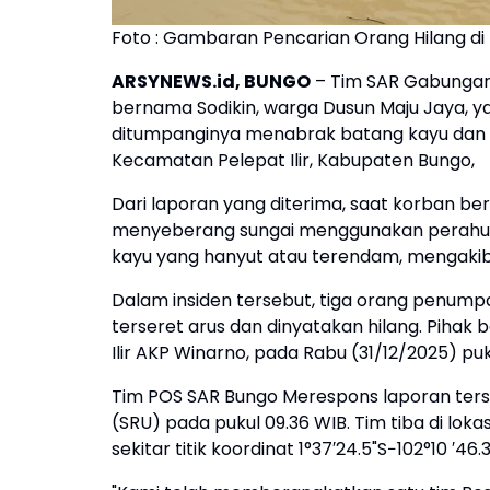
Foto : Gambaran Pencarian Orang Hilang di P
ARSYNEWS.id, BUNGO
– Tim SAR Gabungan 
bernama Sodikin, warga Dusun Maju Jaya, y
ditumpanginya menabrak batang kayu dan k
Kecamatan Pelepat Ilir, Kabupaten Bungo,
Dari laporan yang diterima, saat korban ber
menyeberang sungai menggunakan perahu. 
kayu yang hanyut atau terendam, mengaki
Dalam insiden tersebut, tiga orang penumpa
terseret arus dan dinyatakan hilang. Piha
Ilir AKP Winarno, pada Rabu (31/12/2025) puk
Tim POS SAR Bungo Merespons laporan ter
(SRU) pada pukul 09.36 WIB. Tim tiba di loka
sekitar titik koordinat 1°37′24.5"S−102°10 ′46.3