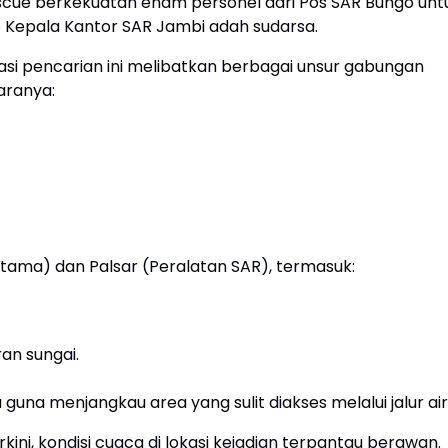
cue berkekuatan enam personel dari Pos SAR Bungo unt
 Kepala Kantor SAR Jambi adah sudarsa.
si pencarian ini melibatkan berbagai unsur gabungan
aranya:
Utama) dan Palsar (Peralatan SAR), termasuk:
an sungai.
guna menjangkau area yang sulit diakses melalui jalur air
kini, kondisi cuaca di lokasi kejadian terpantau berawan.