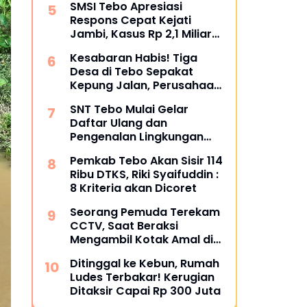
SMSI Tebo Apresiasi
Restoratif
Respons Cepat Kejati
Jambi, Kasus Rp 2,1 Miliar
PUPR Tebo Kembali Disorot
Kesabaran Habis! Tiga
Desa di Tebo Sepakat
Kepung Jalan, Perusahaan
Diultimatum Bertanggung
SNT Tebo Mulai Gelar
Jawab
Daftar Ulang dan
Pengenalan Lingkungan
Sekolah, Puluhan Calon
Pemkab Tebo Akan Sisir 114
Siswa Hadir Bersama
Ribu DTKS, Riki Syaifuddin :
Orang Tua
8 Kriteria akan Dicoret
Seorang Pemuda Terekam
CCTV, Saat Beraksi
Mengambil Kotak Amal di
Masjid Al Hidayah
Ditinggal ke Kebun, Rumah
Ludes Terbakar! Kerugian
Ditaksir Capai Rp 300 Juta