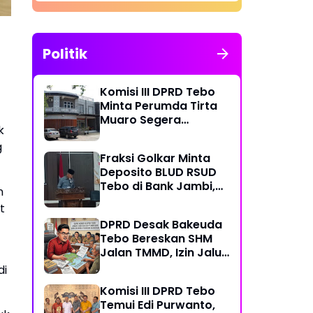
Politik
Komisi III DPRD Tebo
Minta Perumda Tirta
Muaro Segera
k
Kembalikan Temuan
g
BPK RI Perwakilan
Fraksi Golkar Minta
Jambi
Deposito BLUD RSUD
Tebo di Bank Jambi,
n
Soroti Pelayanan, CSR,
t
PDAM dan Jalan
DPRD Desak Bakeuda
Perintis
Tebo Bereskan SHM
Jalan TMMD, Izin Jalur
Pipa PT Montd'Or
di
Diminta Ditunda
Komisi III DPRD Tebo
Temui Edi Purwanto,