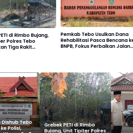
Pemkab Tebo Usulkan Dana
ETI di Rimbo Bujang,
Rehabilitasi Pasca Bencana k
iter Polres Tebo
BNPB, Fokus Perbaikan Jalan
an Tiga Rakit
hingga Bendungan
g dengan Cara
 Dishub Tebo
Grebek PETI di Rimbo
ke Polisi,
Bujang, Unit Tipiter Polres