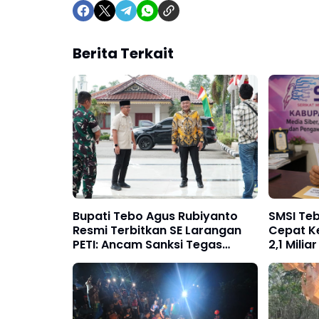
Berita Terkait
Bupati Tebo Agus Rubiyanto
SMSI Teb
Resmi Terbitkan SE Larangan
Cepat Ke
PETI: Ancam Sanksi Tegas
2,1 Mili
Kades hingga BPD yang
Disorot
Terlibat