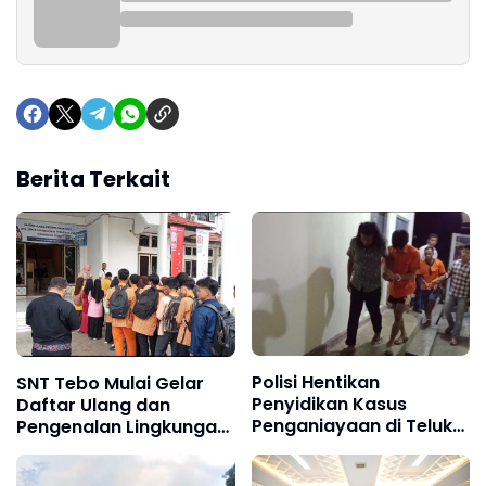
Berita Terkait
Polisi Hentikan
SNT Tebo Mulai Gelar
Penyidikan Kasus
Daftar Ulang dan
Penganiayaan di Teluk
Pengenalan Lingkungan
Langkap Tebo Lewat
Sekolah, Puluhan Calon
Mekanisme Keadilan
Siswa Hadir Bersama