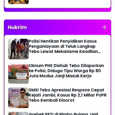
Sekretaris
Hukrim
Polisi Hentikan Penyidikan Kasus
Penganiayaan di Teluk Langkap
Tebo Lewat Mekanisme Keadilan
Restoratif
Oknum PNS Dishub Tebo Dilaporkan
ke Polisi, Diduga Tipu Warga Rp 80
Juta Modus Janji Masuk Kerja
SMSI Tebo Apresiasi Respons Cepat
Kejati Jambi, Kasus Rp 2,1 Miliar PUPR
Tebo Kembali Disorot
Grebek PETI di Rimbo Bujang, Unit