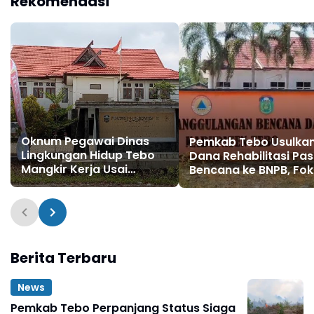
Rekomendasi
Oknum Pegawai Dinas
Pemkab Tebo Usulka
Lingkungan Hidup Tebo
Dana Rehabilitasi Pa
Mangkir Kerja Usai
Bencana ke BNPB, Fo
Dipanggil Polisi, Atasan
Perbaikan Jalan hing
Pilih Bungkam
Bendungan
Berita Terbaru
News
Pemkab Tebo Perpanjang Status Siaga