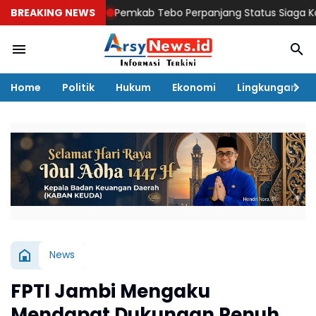
BREAKING NEWS
Pemkab Tebo Perpanjang Status Siaga Karhutla h
Home
Politik
Hukum
Ekonomi
Lingkungan
News
FPTI Jambi Mengaku
Mendapat Dukungan Penuh