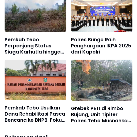
Restoratif
Orang Tua
Pemkab Tebo
Polres Bungo Raih
Perpanjang Status
Penghargaan IKPA 2025
Siaga Karhutla hingga
dari Kapolri
Akhir Agustus 2026,
Waspada Potensi
Kebakaran Lahan
Pemkab Tebo Usulkan
Grebek PETI di Rimbo
Dana Rehabilitasi Pasca
Bujang, Unit Tipiter
Bencana ke BNPB, Fokus
Polres Tebo Musnahkan
Perbaikan Jalan hingga
Tiga Rakit Dompeng
Bendungan
dengan Cara Dibakar