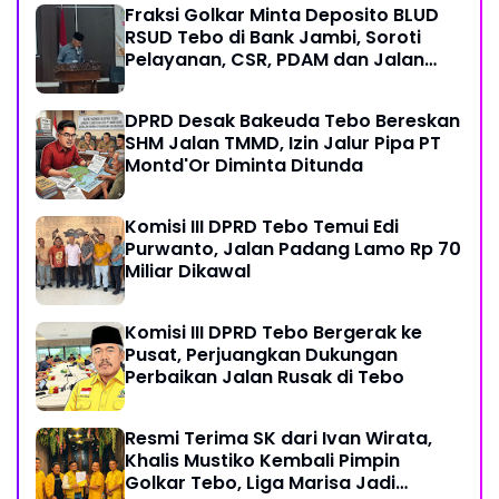
Fraksi Golkar Minta Deposito BLUD
RSUD Tebo di Bank Jambi, Soroti
Pelayanan, CSR, PDAM dan Jalan
Perintis
DPRD Desak Bakeuda Tebo Bereskan
SHM Jalan TMMD, Izin Jalur Pipa PT
Montd'Or Diminta Ditunda
Komisi III DPRD Tebo Temui Edi
Purwanto, Jalan Padang Lamo Rp 70
Miliar Dikawal
Komisi III DPRD Tebo Bergerak ke
Pusat, Perjuangkan Dukungan
Perbaikan Jalan Rusak di Tebo
Resmi Terima SK dari Ivan Wirata,
Khalis Mustiko Kembali Pimpin
Golkar Tebo, Liga Marisa Jadi