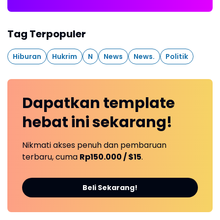
Tag Terpopuler
Hiburan
Hukrim
N
News
News.
Politik
Dapatkan
template
hebat ini
sekarang!
Nikmati akses penuh dan pembaruan
terbaru, cuma
Rp150.000 / $15
.
Beli Sekarang!