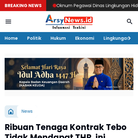
BREAKING NEWS
Oknum Pegawai Dinas Lingkungan Hidup Tebo Man
Home
Politik
Hukum
Ekonomi
Lingkungan
News
Ribuan Tenaga Kontrak Tebo
Tidak Mendapat THR, ini