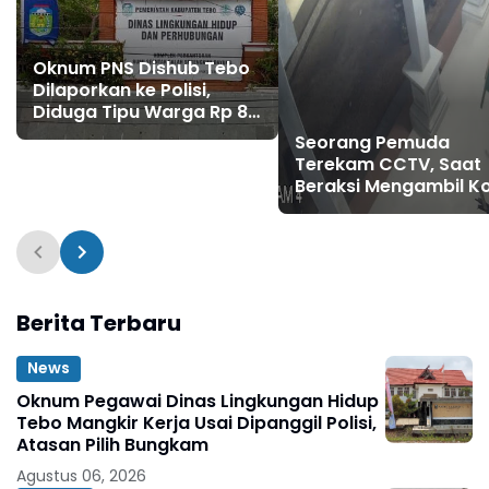
Oknum PNS Dishub Tebo
Dilaporkan ke Polisi,
Diduga Tipu Warga Rp 80
Juta Modus Janji Masuk
Seorang Pemuda
Kerja
Terekam CCTV, Saat
Beraksi Mengambil K
Amal di Masjid Al Hid
Berita Terbaru
News
Oknum Pegawai Dinas Lingkungan Hidup
Tebo Mangkir Kerja Usai Dipanggil Polisi,
Atasan Pilih Bungkam
Agustus 06, 2026