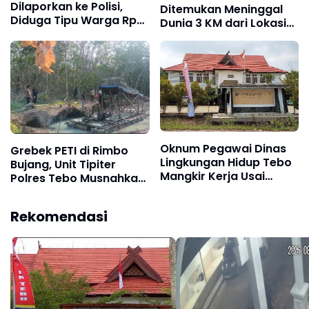
Dilaporkan ke Polisi,
Ditemukan Meninggal
Diduga Tipu Warga Rp
Dunia 3 KM dari Lokasi
80 Juta Modus Janji
Awal, Operasi SAR
Masuk Kerja
Sungai Nalo Tantan
Resmi Ditutup
Oknum Pegawai Dinas
Grebek PETI di Rimbo
Lingkungan Hidup Tebo
Bujang, Unit Tipiter
Mangkir Kerja Usai
Polres Tebo Musnahkan
Dipanggil Polisi, Atasan
Tiga Rakit Dompeng
Pilih Bungkam
dengan Cara Dibakar
Rekomendasi