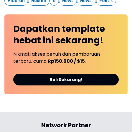
Hiburan
Hukrim
N
News
News.
Politik
Dapatkan
template
hebat ini
sekarang!
Nikmati akses penuh dan pembaruan
terbaru, cuma
Rp150.000 / $15
.
Beli Sekarang!
Network Partner