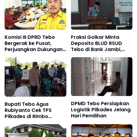
Komisi III DPRD Tebo
Fraksi Golkar Minta
Bergerak ke Pusat,
Deposito BLUD RSUD
Perjuangkan Dukungan
Tebo di Bank Jambi,
Perbaikan Jalan Rusak
Soroti Pelayanan, CSR,
di Tebo
PDAM dan Jalan Perintis
DPMD Tebo Persiapkan
Bupati Tebo Agus
Logistik Pilkades Jelang
Rubiyanto Cek TPS
Hari Pemilihan
Pilkades di Rimbo
Bujang dan Rimbo Ulu