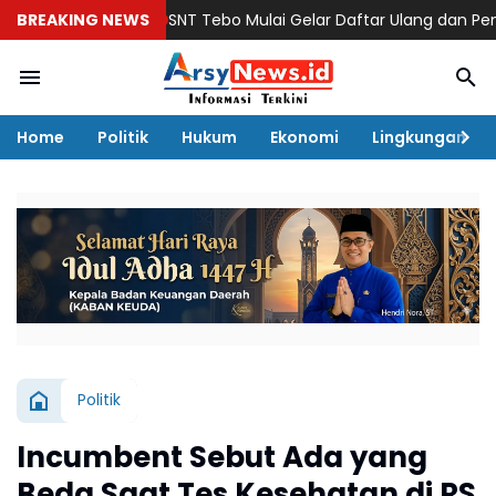
BREAKING NEWS
SNT Tebo Mulai Gelar Daftar Ulang dan Pengenala
Home
Politik
Hukum
Ekonomi
Lingkungan
Politik
Incumbent Sebut Ada yang
Beda Saat Tes Kesehatan di RS