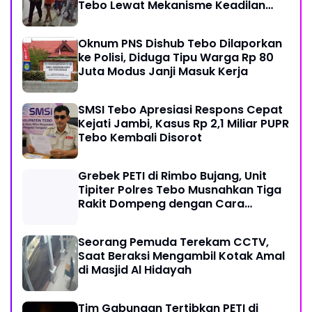
Tebo Lewat Mekanisme Keadilan
Restoratif
Oknum PNS Dishub Tebo Dilaporkan
ke Polisi, Diduga Tipu Warga Rp 80
Juta Modus Janji Masuk Kerja
SMSI Tebo Apresiasi Respons Cepat
Kejati Jambi, Kasus Rp 2,1 Miliar PUPR
Tebo Kembali Disorot
Grebek PETI di Rimbo Bujang, Unit
Tipiter Polres Tebo Musnahkan Tiga
Rakit Dompeng dengan Cara
Dibakar
Seorang Pemuda Terekam CCTV,
Saat Beraksi Mengambil Kotak Amal
di Masjid Al Hidayah
Tim Gabungan Tertibkan PETI di