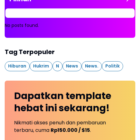
No posts found.
Tag Terpopuler
Hiburan
Hukrim
N
News
News.
Politik
Dapatkan
template
hebat ini
sekarang!
Nikmati akses penuh dan pembaruan
terbaru, cuma
Rp150.000 / $15
.