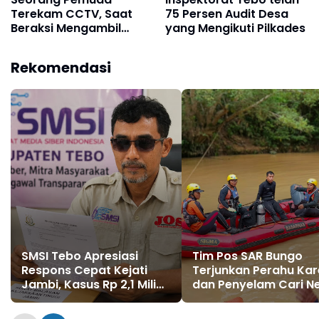
Terekam CCTV, Saat
75 Persen Audit Desa
Beraksi Mengambil
yang Mengikuti Pilkades
Kotak Amal di Masjid Al
Hidayah
Rekomendasi
SMSI Tebo Apresiasi
Tim Pos SAR Bungo
Respons Cepat Kejati
Terjunkan Perahu Kar
Jambi, Kasus Rp 2,1 Miliar
dan Penyelam Cari N
PUPR Tebo Kembali
Zaimah yang Tengge
Disorot
di Sungai Nalo Tanta