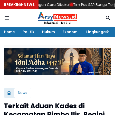
 Dompeng dengan Cara Dibakar
BREAKING NEWS
Tim Pos SAR Bungo Terjunkan Pe
Home
Politik
Hukum
Ekonomi
Lingkungan
News
Terkait Aduan Kades di
Kecamatan Rimbo Ilir, Begini