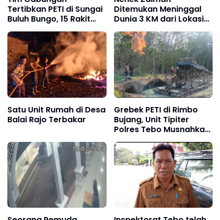
Tertibkan PETI di Sungai
Ditemukan Meninggal
Buluh Bungo, 15 Rakit
Dunia 3 KM dari Lokasi
Penambangan Dibakar
Awal, Operasi SAR
Sungai Nalo Tantan
Resmi Ditutup
Satu Unit Rumah di Desa
Grebek PETI di Rimbo
Balai Rajo Terbakar
Bujang, Unit Tipiter
Polres Tebo Musnahkan
Tiga Rakit Dompeng
dengan Cara Dibakar
Seorang Pemuda
Inspektorat Tebo telah