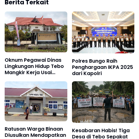
Berita Terkait
Oknum Pegawai Dinas
Polres Bungo Raih
Lingkungan Hidup Tebo
Penghargaan IKPA 2025
Mangkir Kerja Usai
dari Kapolri
Dipanggil Polisi, Atasan
Pilih Bungkam
Ratusan Warga Binaan
Kesabaran Habis! Tiga
Diusulkan Mendapatkan
Desa di Tebo Sepakat