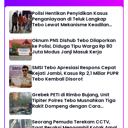
Polisi Hentikan Penyidikan Kasus
Penganiayaan di Teluk Langkap
Tebo Lewat Mekanisme Keadilan
Restoratif
Oknum PNS Dishub Tebo Dilaporkan
ke Polisi, Diduga Tipu Warga Rp 80
Juta Modus Janji Masuk Kerja
SMSI Tebo Apresiasi Respons Cepat
Kejati Jambi, Kasus Rp 2,1 Miliar PUPR
Tebo Kembali Disorot
Grebek PETI di Rimbo Bujang, Unit
Tipiter Polres Tebo Musnahkan Tiga
Rakit Dompeng dengan Cara
Dibakar
Seorang Pemuda Terekam CCTV,
Saat Beraksi Mengambil Kotak Amal