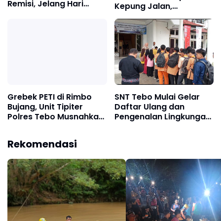
Remisi, Jelang Hari
Kepung Jalan,
Kemerdekaan RI ke 81
Perusahaan
Diultimatum
Bertanggung Jawab
Grebek PETI di Rimbo
SNT Tebo Mulai Gelar
Bujang, Unit Tipiter
Daftar Ulang dan
Polres Tebo Musnahkan
Pengenalan Lingkungan
Tiga Rakit Dompeng
Sekolah, Puluhan Calon
dengan Cara Dibakar
Siswa Hadir Bersama
Rekomendasi
Orang Tua