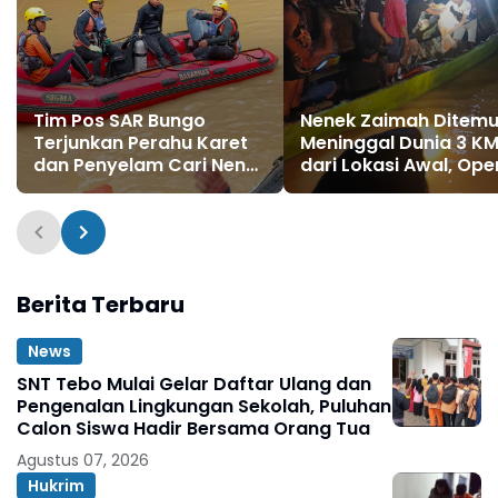
Tim Pos SAR Bungo
Nenek Zaimah Ditem
Terjunkan Perahu Karet
Meninggal Dunia 3 K
dan Penyelam Cari Nenek
dari Lokasi Awal, Ope
Zaimah yang Tenggelam
SAR Sungai Nalo Tant
di Sungai Nalo Tantan
Resmi Ditutup
Merangin
Berita Terbaru
News
SNT Tebo Mulai Gelar Daftar Ulang dan
Pengenalan Lingkungan Sekolah, Puluhan
Calon Siswa Hadir Bersama Orang Tua
Agustus 07, 2026
Hukrim