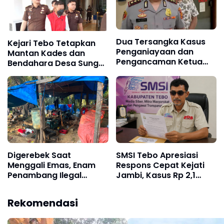
Dua Tersangka Kasus
Kejari Tebo Tetapkan
Penganiayaan dan
Mantan Kades dan
Pengancaman Ketua
Bendahara Desa Sungai
BPD Ditetapkan Sebagai
Pandan Tersangka
Tersangka
Pengelolaan APBDes
2023 - 2024
Digerebek Saat
SMSI Tebo Apresiasi
Menggali Emas, Enam
Respons Cepat Kejati
Penambang Ilegal
Jambi, Kasus Rp 2,1
"Lubang Jarum"
Miliar PUPR Tebo
Diamankan Satreskrim
Kembali Disorot
Rekomendasi
Polres Bungo