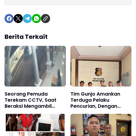
Berita Terkait
Seorang Pemuda
Tim Gunjo Amankan
Terekam CCTV, Saat
Terduga Pelaku
Beraksi Mengambil
Pencurian, Dengan
Kotak Amal di Masjid Al
Modus "Informasi
Hidayah
Bohong ke Korban"