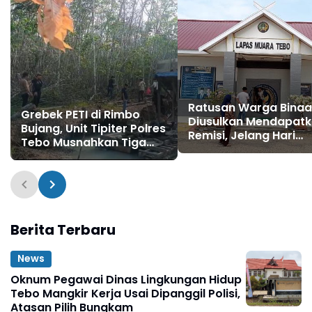
Ratusan Warga Bina
Grebek PETI di Rimbo
Diusulkan Mendapat
Bujang, Unit Tipiter Polres
Remisi, Jelang Hari
Tebo Musnahkan Tiga
Kemerdekaan RI ke 81
Rakit Dompeng dengan
Cara Dibakar
Berita Terbaru
News
Oknum Pegawai Dinas Lingkungan Hidup
Tebo Mangkir Kerja Usai Dipanggil Polisi,
Atasan Pilih Bungkam