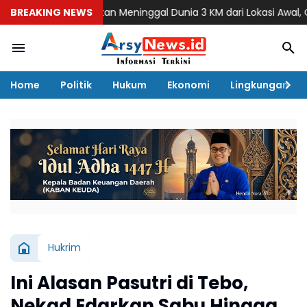
mah Ditemukan Meninggal Dunia 3 KM dari Lokasi Awal, Operasi 
BREAKING NEWS
Home
Politik
Hukum
Ekonomi
Lingkungan
Hukrim
Ini Alasan Pasutri di Tebo,
Nekad Edarkan Sabu Hingga