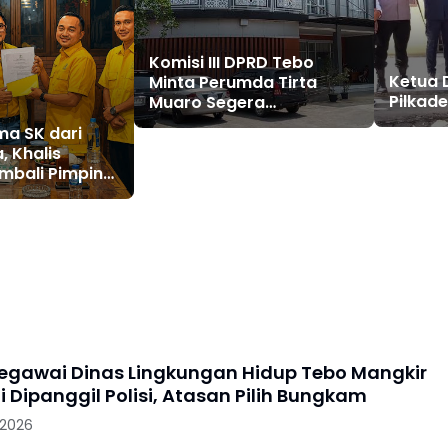
Komisi III DPRD Tebo
Ketua 
Minta Perumda Tirta
Pilkad
Muaro Segera
Kembalikan Temuan BPK
ma SK dari
RI Perwakilan Jambi
, Khalis
mbali Pimpin
o, Liga Marisa
aris
gawai Dinas Lingkungan Hidup Tebo Mangkir
i Dipanggil Polisi, Atasan Pilih Bungkam
 2026