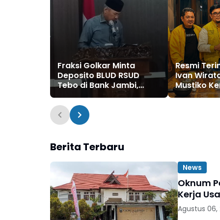
Fraksi Golkar Minta
Resmi Teri
Deposito BLUD RSUD
Ivan Wirata
Tebo di Bank Jambi,
Mustiko Ke
Soroti Pelayanan, CSR,
Golkar Teb
PDAM dan Jalan Perintis
Jadi Sekret
Berita Terbaru
News
Oknum Pe
Kerja Usa
Agustus 06,