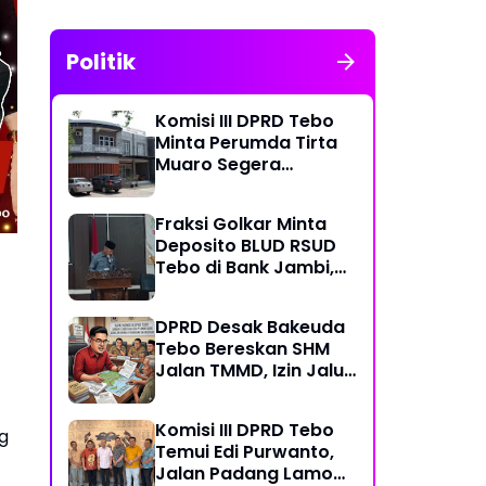
Politik
Komisi III DPRD Tebo
Minta Perumda Tirta
Muaro Segera
Kembalikan Temuan
BPK RI Perwakilan
Fraksi Golkar Minta
Jambi
Deposito BLUD RSUD
Tebo di Bank Jambi,
Soroti Pelayanan, CSR,
PDAM dan Jalan
DPRD Desak Bakeuda
Perintis
Tebo Bereskan SHM
Jalan TMMD, Izin Jalur
Pipa PT Montd'Or
Diminta Ditunda
Komisi III DPRD Tebo
g
Temui Edi Purwanto,
Jalan Padang Lamo