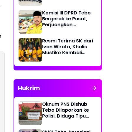
Rp 70 Miliar Dikawal
.
Komisi III DPRD Tebo
Bergerak ke Pusat,
Perjuangkan
Dukungan Perbaikan
h
Jalan Rusak di Tebo
Resmi Terima SK dari
Ivan Wirata, Khalis
Mustiko Kembali
Pimpin Golkar Tebo,
Liga Marisa Jadi
Sekretaris
Hukrim
Oknum PNS Dishub
Tebo Dilaporkan ke
Polisi, Diduga Tipu
Warga Rp 80 Juta
Modus Janji Masuk