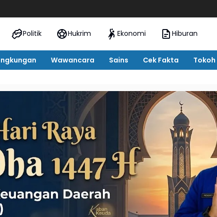
Oknum Pegawa
Politik
Hukrim
Ekonomi
Hiburan
ingkungan
Wawancara
Sains
Cek Fakta
Tokoh