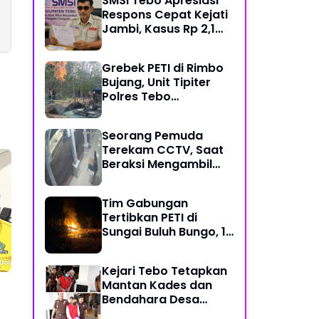
SMSI Tebo Apresiasi
Kerja
Respons Cepat Kejati
Jambi, Kasus Rp 2,1
Miliar PUPR Tebo
Kembali Disorot
Grebek PETI di Rimbo
Bujang, Unit Tipiter
Polres Tebo
Musnahkan Tiga Rakit
Dompeng dengan
Seorang Pemuda
Cara Dibakar
Terekam CCTV, Saat
Beraksi Mengambil
Kotak Amal di Masjid
Al Hidayah
Tim Gabungan
Tertibkan PETI di
Sungai Buluh Bungo, 15
Rakit Penambangan
Dibakar
Kejari Tebo Tetapkan
Mantan Kades dan
Bendahara Desa
Sungai Pandan