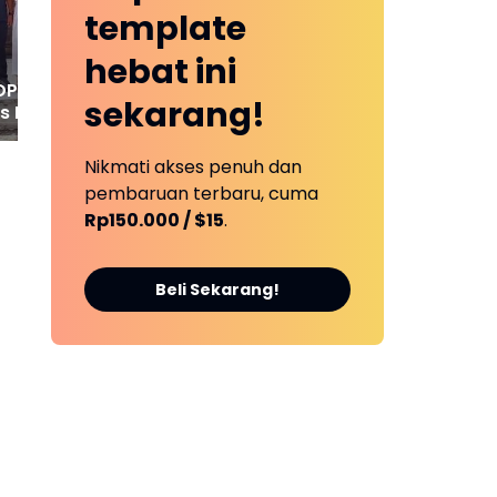
Pengurus Baru Resmi
Log
template
Diajukan
Se
hebat ini
DPRD Tebo Pantau
sekarang!
es Bersama Tim 1
Nikmati akses penuh dan
pembaruan terbaru, cuma
Rp150.000 / $15
.
Beli Sekarang!