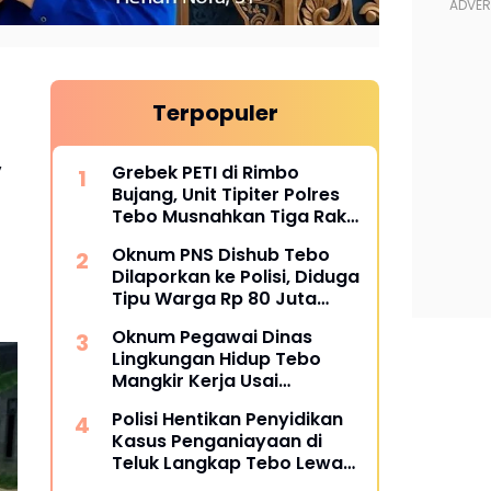
Terpopuler
,
Grebek PETI di Rimbo
Bujang, Unit Tipiter Polres
Tebo Musnahkan Tiga Rakit
Dompeng dengan Cara
Oknum PNS Dishub Tebo
Dibakar
Dilaporkan ke Polisi, Diduga
Tipu Warga Rp 80 Juta
Modus Janji Masuk Kerja
Oknum Pegawai Dinas
Lingkungan Hidup Tebo
Mangkir Kerja Usai
Dipanggil Polisi, Atasan Pilih
Polisi Hentikan Penyidikan
Bungkam
Kasus Penganiayaan di
Teluk Langkap Tebo Lewat
Mekanisme Keadilan