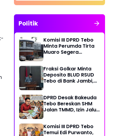
Politik
k-
Komisi III DPRD Tebo
Minta Perumda Tirta
Muaro Segera
Kembalikan Temuan
BPK RI Perwakilan
Fraksi Golkar Minta
Jambi
Deposito BLUD RSUD
n
Tebo di Bank Jambi,
Soroti Pelayanan, CSR,
PDAM dan Jalan
DPRD Desak Bakeuda
Perintis
Tebo Bereskan SHM
Jalan TMMD, Izin Jalur
Pipa PT Montd'Or
Diminta Ditunda
Komisi III DPRD Tebo
Temui Edi Purwanto,