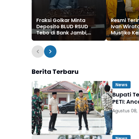
Fraksi Golkar Minta
Resmi Teri
Deposito BLUD RSUD
Ivan Wirata
Tebo di Bank Jambi,
Mustiko Ke
Soroti Pelayanan, CSR,
Golkar Teb
PDAM dan Jalan Perintis
Jadi Sekret
Berita Terbaru
News
Bupati T
PETI: An
Agustus 08,
News