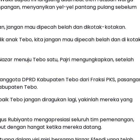
pangan, menyanyikan yel-yel pantang pulang sebelum
n, jangan mau dipecah belah dan dikotak-kotakan.
ik anak Tebo, kita jangan mau dipecah belah dan di kota
azar menuju Tebo satu, Pajri mengungkapkan, setelah
 anggota DPRD Kabupaten Tebo dari Fraksi PKS, pasanga
Kabupaten Tebo.
aik Tebo jangan diragukan lagi, yakinlah mereka yang
gus Rubiyanto mengapresiasi seluruh tim pemenangan,
ut dengan hangat ketika mereka datang.
uang dalam visi misi bersama Nazar Efendi yang telah