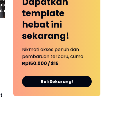
Dapatkan
nto Cek TPS
template
es di Rimbo Bujang
mbo Ulu
hebat ini
sekarang!
Nikmati akses penuh dan
pembaruan terbaru, cuma
Rp150.000 / $15
.
Beli Sekarang!
n
t