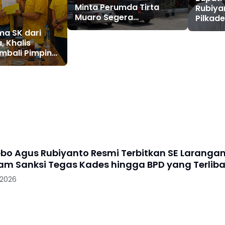
Minta Perumda Tirta
Rubiya
Muaro Segera
Pilkad
Kembalikan Temuan BPK
dan Ri
ma SK dari
RI Perwakilan Jambi
, Khalis
mbali Pimpin
o, Liga Marisa
aris
ebo Agus Rubiyanto Resmi Terbitkan SE Laranga
cam Sanksi Tegas Kades hingga BPD yang Terliba
 2026