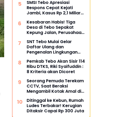
SMSI Tebo Apresiasi
Restoratif
Respons Cepat Kejati
Jambi, Kasus Rp 2,1 Miliar
PUPR Tebo Kembali Disorot
Kesabaran Habis! Tiga
Desa di Tebo Sepakat
Kepung Jalan, Perusahaan
Diultimatum Bertanggung
SNT Tebo Mulai Gelar
Jawab
Daftar Ulang dan
Pengenalan Lingkungan
Sekolah, Puluhan Calon
Pemkab Tebo Akan Sisir 114
Siswa Hadir Bersama
Ribu DTKS, Riki Syaifuddin :
Orang Tua
8 Kriteria akan Dicoret
Seorang Pemuda Terekam
CCTV, Saat Beraksi
Mengambil Kotak Amal di
g
Masjid Al Hidayah
Ditinggal ke Kebun, Rumah
Ludes Terbakar! Kerugian
Ditaksir Capai Rp 300 Juta