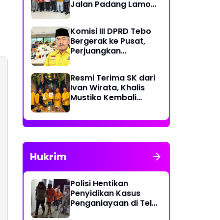
Jalan Padang Lamo
Rp 70 Miliar Dikawal
Komisi III DPRD Tebo
Bergerak ke Pusat,
Perjuangkan
Dukungan Perbaikan
Jalan Rusak di Tebo
Resmi Terima SK dari
Ivan Wirata, Khalis
Mustiko Kembali
Pimpin Golkar Tebo,
Liga Marisa Jadi
Sekretaris
Hukrim
Polisi Hentikan
Penyidikan Kasus
Penganiayaan di Teluk
Langkap Tebo Lewat