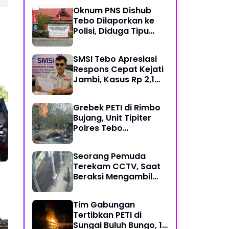
Mekanisme Keadilan
Oknum PNS Dishub
Restoratif
Tebo Dilaporkan ke
Polisi, Diduga Tipu
Warga Rp 80 Juta
Modus Janji Masuk
SMSI Tebo Apresiasi
Kerja
Respons Cepat Kejati
Jambi, Kasus Rp 2,1
Miliar PUPR Tebo
Kembali Disorot
Grebek PETI di Rimbo
Bujang, Unit Tipiter
Polres Tebo
Musnahkan Tiga Rakit
Dompeng dengan
Seorang Pemuda
Cara Dibakar
Terekam CCTV, Saat
Beraksi Mengambil
Kotak Amal di Masjid
Al Hidayah
Tim Gabungan
Tertibkan PETI di
Sungai Buluh Bungo, 15