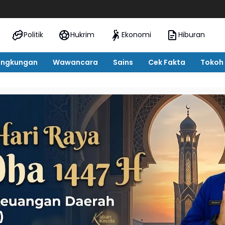
Bupati T
Politik
Hukrim
Ekonomi
Hiburan
ingkungan
Wawancara
Sains
Cek Fakta
Tokoh