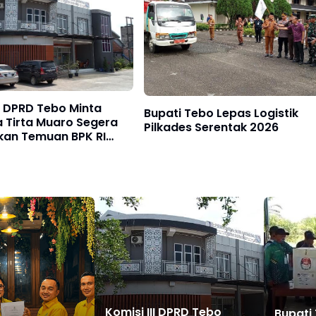
II DPRD Tebo Minta
Bupati Tebo Lepas Logistik
 Tirta Muaro Segera
Pilkades Serentak 2026
kan Temuan BPK RI
lan Jambi
Komisi III DPRD Tebo
Bupati