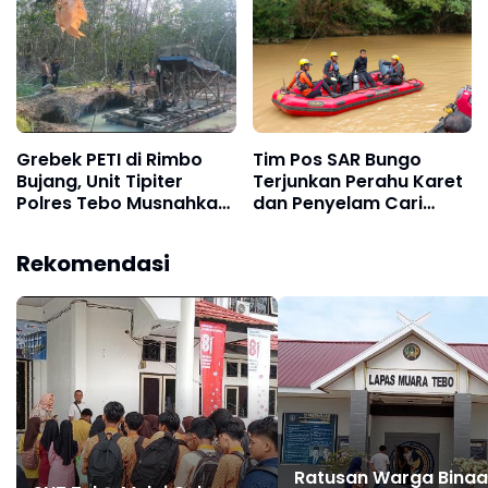
Siswa Hadir Bersama
Orang Tua
Grebek PETI di Rimbo
Tim Pos SAR Bungo
Bujang, Unit Tipiter
Terjunkan Perahu Karet
Polres Tebo Musnahkan
dan Penyelam Cari
Tiga Rakit Dompeng
Nenek Zaimah yang
dengan Cara Dibakar
Tenggelam di Sungai
Rekomendasi
Nalo Tantan Merangin
Ratusan Warga Bina