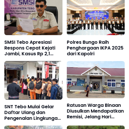
SMSI Tebo Apresiasi
Polres Bungo Raih
Respons Cepat Kejati
Penghargaan IKPA 2025
Jambi, Kasus Rp 2,1
dari Kapolri
Miliar PUPR Tebo
Kembali Disorot
Ratusan Warga Binaan
SNT Tebo Mulai Gelar
Diusulkan Mendapatkan
Daftar Ulang dan
Remisi, Jelang Hari
Pengenalan Lingkungan
Kemerdekaan RI ke 81
Sekolah, Puluhan Calon