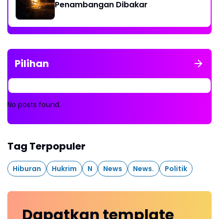
Penambangan Dibakar
Pilihan
No posts found.
Tag Terpopuler
Hiburan
Hukrim
N
News
News.
Politik
Dapatkan
template