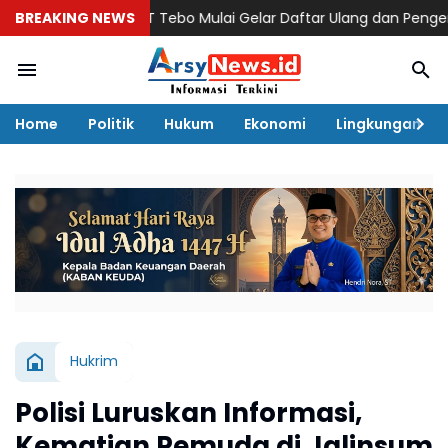
BREAKING NEWS
SNT Tebo Mulai Gelar Daftar Ulang dan Pengenalan Li
Home
Politik
Hukum
Ekonomi
Lingkungan
Hukrim
Polisi Luruskan Informasi,
Kematian Pemuda di Jalinsum