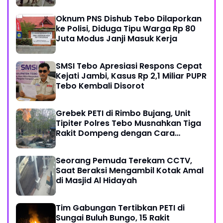
Restoratif
Oknum PNS Dishub Tebo Dilaporkan
ke Polisi, Diduga Tipu Warga Rp 80
Juta Modus Janji Masuk Kerja
SMSI Tebo Apresiasi Respons Cepat
Kejati Jambi, Kasus Rp 2,1 Miliar PUPR
Tebo Kembali Disorot
Grebek PETI di Rimbo Bujang, Unit
Tipiter Polres Tebo Musnahkan Tiga
Rakit Dompeng dengan Cara
Dibakar
Seorang Pemuda Terekam CCTV,
Saat Beraksi Mengambil Kotak Amal
di Masjid Al Hidayah
Tim Gabungan Tertibkan PETI di
Sungai Buluh Bungo, 15 Rakit