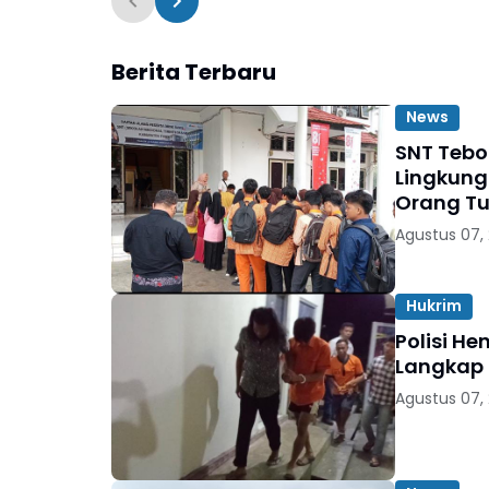
Merangin
Berita Terbaru
News
SNT Tebo
Lingkung
Orang T
Agustus 07,
Hukrim
Polisi H
Langkap 
Agustus 07,