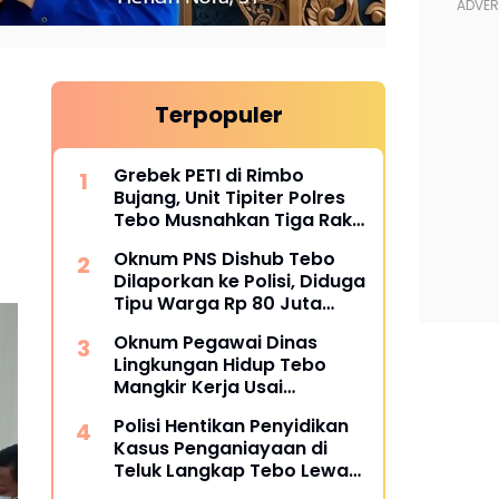
Terpopuler
Grebek PETI di Rimbo
Bujang, Unit Tipiter Polres
Tebo Musnahkan Tiga Rakit
Dompeng dengan Cara
Oknum PNS Dishub Tebo
Dibakar
Dilaporkan ke Polisi, Diduga
Tipu Warga Rp 80 Juta
Modus Janji Masuk Kerja
Oknum Pegawai Dinas
Lingkungan Hidup Tebo
Mangkir Kerja Usai
Dipanggil Polisi, Atasan Pilih
Polisi Hentikan Penyidikan
Bungkam
Kasus Penganiayaan di
Teluk Langkap Tebo Lewat
Mekanisme Keadilan