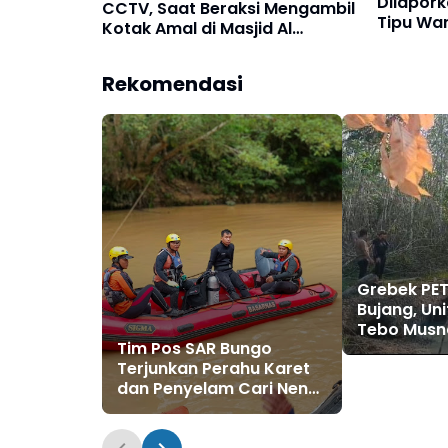
Dilapork
CCTV, Saat Beraksi Mengambil
Tipu Wa
Kotak Amal di Masjid Al
Janji Ma
Hidayah
Rekomendasi
Grebek PET
Bujang, Uni
Tebo Musn
Tim Pos SAR Bungo
Rakit Dom
Terjunkan Perahu Karet
Cara Diba
dan Penyelam Cari Nenek
Zaimah yang Tenggelam
di Sungai Nalo Tantan