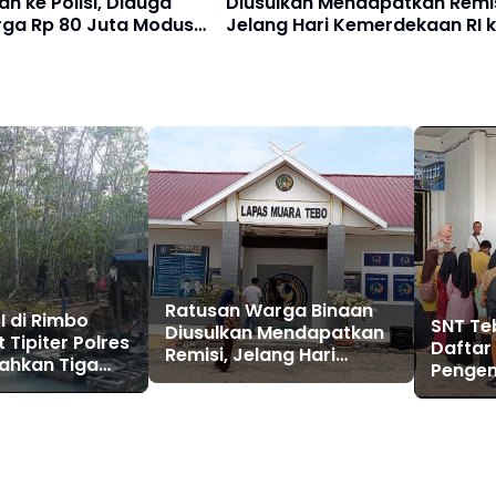
Diusulkan Mendapatkan Remis
an ke Polisi, Diduga
Jelang Hari Kemerdekaan RI 
rga Rp 80 Juta Modus
81
suk Kerja
Ratusan Warga Binaan
I di Rimbo
SNT Te
Diusulkan Mendapatkan
t Tipiter Polres
Daftar
Remisi, Jelang Hari
ahkan Tiga
Pengen
Kemerdekaan RI ke 81
peng dengan
Sekola
kar
Siswa 
Orang 