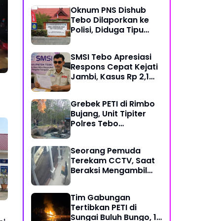
Mekanisme Keadilan
Oknum PNS Dishub
Restoratif
Tebo Dilaporkan ke
Polisi, Diduga Tipu
Warga Rp 80 Juta
Modus Janji Masuk
SMSI Tebo Apresiasi
Kerja
Respons Cepat Kejati
Jambi, Kasus Rp 2,1
Miliar PUPR Tebo
Kembali Disorot
Grebek PETI di Rimbo
Bujang, Unit Tipiter
Polres Tebo
Musnahkan Tiga Rakit
Dompeng dengan
Seorang Pemuda
Cara Dibakar
Terekam CCTV, Saat
Beraksi Mengambil
Kotak Amal di Masjid
Al Hidayah
Tim Gabungan
Tertibkan PETI di
Sungai Buluh Bungo, 15