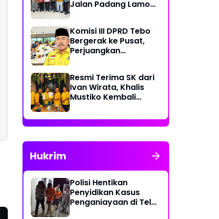
Jalan Padang Lamo
Rp 70 Miliar Dikawal
Komisi III DPRD Tebo
Bergerak ke Pusat,
Perjuangkan
Dukungan Perbaikan
Jalan Rusak di Tebo
Resmi Terima SK dari
Ivan Wirata, Khalis
Mustiko Kembali
Pimpin Golkar Tebo,
Liga Marisa Jadi
Sekretaris
Hukrim
Polisi Hentikan
Penyidikan Kasus
Penganiayaan di Teluk
Langkap Tebo Lewat