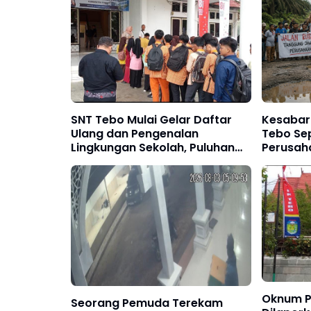
SNT Tebo Mulai Gelar Daftar
Kesabara
Ulang dan Pengenalan
Tebo Se
Lingkungan Sekolah, Puluhan
Perusah
Calon Siswa Hadir Bersama
Bertang
Orang Tua
Oknum P
Seorang Pemuda Terekam