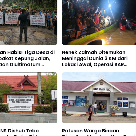
n Habis! Tiga Desa di
Nenek Zaimah Ditemukan
pakat Kepung Jalan,
Meninggal Dunia 3 KM dari
aan Diultimatum
Lokasi Awal, Operasi SAR
gung Jawab
Sungai Nalo Tantan Resmi
Ditutup
Ratusan Warga Binaan
NS Dishub Tebo