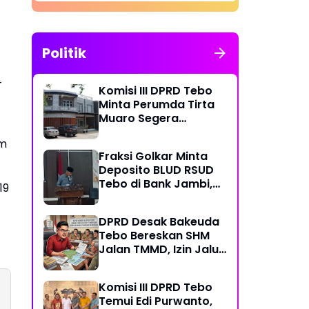
Politik
-
Komisi III DPRD Tebo
Minta Perumda Tirta
Muaro Segera
Kembalikan Temuan
um
BPK RI Perwakilan
Fraksi Golkar Minta
Jambi
Deposito BLUD RSUD
Tebo di Bank Jambi,
19
Soroti Pelayanan, CSR,
PDAM dan Jalan
DPRD Desak Bakeuda
Perintis
Tebo Bereskan SHM
Jalan TMMD, Izin Jalur
Pipa PT Montd'Or
Diminta Ditunda
Komisi III DPRD Tebo
Temui Edi Purwanto,