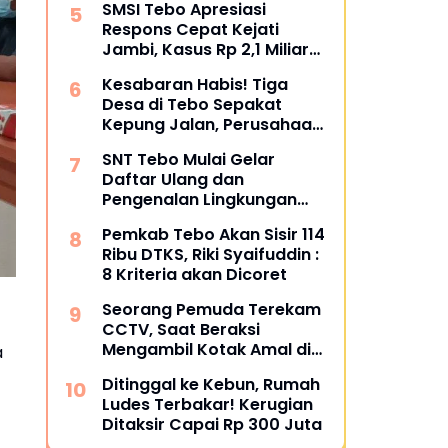
SMSI Tebo Apresiasi
Restoratif
Respons Cepat Kejati
Jambi, Kasus Rp 2,1 Miliar
PUPR Tebo Kembali Disorot
Kesabaran Habis! Tiga
Desa di Tebo Sepakat
Kepung Jalan, Perusahaan
Diultimatum Bertanggung
SNT Tebo Mulai Gelar
Jawab
Daftar Ulang dan
Pengenalan Lingkungan
Sekolah, Puluhan Calon
Pemkab Tebo Akan Sisir 114
Siswa Hadir Bersama
Ribu DTKS, Riki Syaifuddin :
Orang Tua
8 Kriteria akan Dicoret
Seorang Pemuda Terekam
CCTV, Saat Beraksi
Mengambil Kotak Amal di
a
Masjid Al Hidayah
Ditinggal ke Kebun, Rumah
Ludes Terbakar! Kerugian
Ditaksir Capai Rp 300 Juta