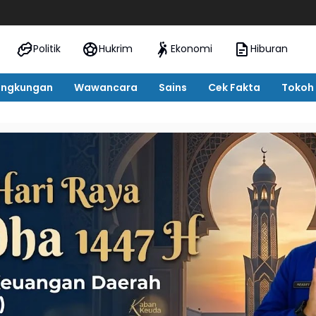
SNT Tebo
Politik
Hukrim
Ekonomi
Hiburan
ingkungan
Wawancara
Sains
Cek Fakta
Tokoh