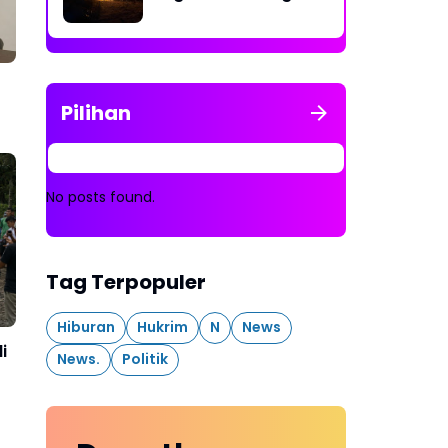
Rakit Penambangan
Dibakar
Pilihan
No posts found.
Tag Terpopuler
Hiburan
Hukrim
N
News
i
News.
Politik