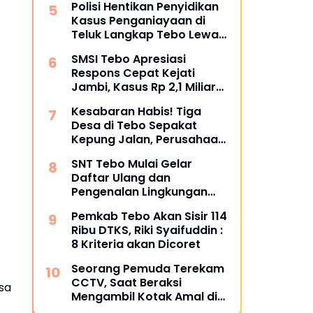
Polisi Hentikan Penyidikan
Bungkam
Kasus Penganiayaan di
Teluk Langkap Tebo Lewat
Mekanisme Keadilan
SMSI Tebo Apresiasi
Restoratif
Respons Cepat Kejati
Jambi, Kasus Rp 2,1 Miliar
PUPR Tebo Kembali Disorot
Kesabaran Habis! Tiga
Desa di Tebo Sepakat
Kepung Jalan, Perusahaan
Diultimatum Bertanggung
SNT Tebo Mulai Gelar
Jawab
Daftar Ulang dan
Pengenalan Lingkungan
Sekolah, Puluhan Calon
Pemkab Tebo Akan Sisir 114
Siswa Hadir Bersama
Ribu DTKS, Riki Syaifuddin :
Orang Tua
8 Kriteria akan Dicoret
Seorang Pemuda Terekam
CCTV, Saat Beraksi
osa
Mengambil Kotak Amal di
Masjid Al Hidayah