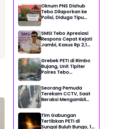
Mekanisme Keadilan
Oknum PNS Dishub
Restoratif
Tebo Dilaporkan ke
Polisi, Diduga Tipu
Warga Rp 80 Juta
Modus Janji Masuk
SMSI Tebo Apresiasi
Kerja
Respons Cepat Kejati
Jambi, Kasus Rp 2,1
Miliar PUPR Tebo
Kembali Disorot
Grebek PETI di Rimbo
Bujang, Unit Tipiter
Polres Tebo
Musnahkan Tiga Rakit
Dompeng dengan
Seorang Pemuda
Cara Dibakar
Terekam CCTV, Saat
Beraksi Mengambil
Kotak Amal di Masjid
Al Hidayah
Tim Gabungan
Tertibkan PETI di
Sungai Buluh Bungo, 15