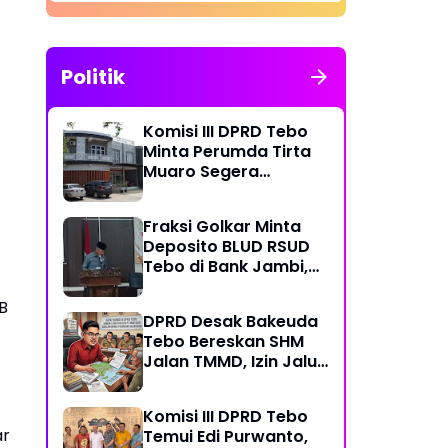
Politik
Komisi III DPRD Tebo
Minta Perumda Tirta
Muaro Segera
Kembalikan Temuan
BPK RI Perwakilan
Fraksi Golkar Minta
Jambi
Deposito BLUD RSUD
Tebo di Bank Jambi,
Soroti Pelayanan, CSR,
PDAM dan Jalan
B
DPRD Desak Bakeuda
Perintis
Tebo Bereskan SHM
Jalan TMMD, Izin Jalur
Pipa PT Montd'Or
Diminta Ditunda
Komisi III DPRD Tebo
ar
Temui Edi Purwanto,