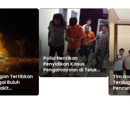
Polisi Hentikan
Penyidikan Kasus
Penganiayaan di Teluk
Langkap Tebo Lewat
gan Tertibkan
Tim Gu
Mekanisme Keadilan
gai Buluh
Terdug
Restoratif
akit
Pencur
an Dibakar
Modus 
Bohong