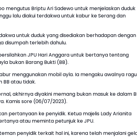
ebo mengutus Briptu Ari Sadewo untuk menjelaskan duduk
nggu lalu diakui terdakwa untuk kabur ke Serang dan
rdakwa untuk duduk yang disediakan berhadapan dengan
ga disumpah terlebih dahulu.
mpersilahkan JPU Hari Anggara untuk bertanya tentang
yla bukan Barang Bukti (BB).
 kabur menggunakan mobil ayla. Ia mengaku awalnya ragu
BB atau tidak.
ternal, akhirnya diyakini memang bukan masuk ke dalam B
ya. Kamis sore (06/07/2023).
an pertanyaan ke penyidik. Ketua majelis Lady Arianita
ertanya atau meminta petunjuk ke JPU.
an penyidik terkait hal ini, karena telah menjalani gel