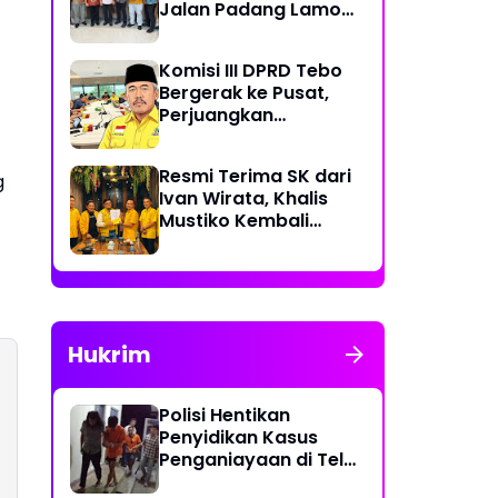
Jalan Padang Lamo
Rp 70 Miliar Dikawal
Komisi III DPRD Tebo
Bergerak ke Pusat,
Perjuangkan
Dukungan Perbaikan
Jalan Rusak di Tebo
Resmi Terima SK dari
g
Ivan Wirata, Khalis
Mustiko Kembali
Pimpin Golkar Tebo,
Liga Marisa Jadi
Sekretaris
Hukrim
Polisi Hentikan
Penyidikan Kasus
Penganiayaan di Teluk
Langkap Tebo Lewat