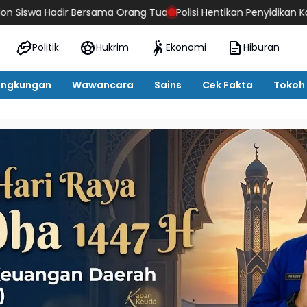
Bersama Orang Tua
Polisi Hentikan Penyidikan Kasus Penganiaya
Politik
Hukrim
Ekonomi
Hiburan
ingkungan
Wawancara
Sains
Cek Fakta
Tokoh