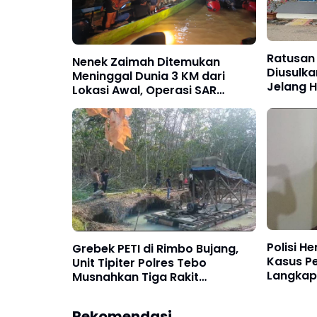
Ratusan
Nenek Zaimah Ditemukan
Diusulk
Meninggal Dunia 3 KM dari
Jelang H
Lokasi Awal, Operasi SAR
81
Sungai Nalo Tantan Resmi
Ditutup
Polisi H
Grebek PETI di Rimbo Bujang,
Kasus Pe
Unit Tipiter Polres Tebo
Langkap
Musnahkan Tiga Rakit
Mekanism
Dompeng dengan Cara
Dibakar
Rekomendasi