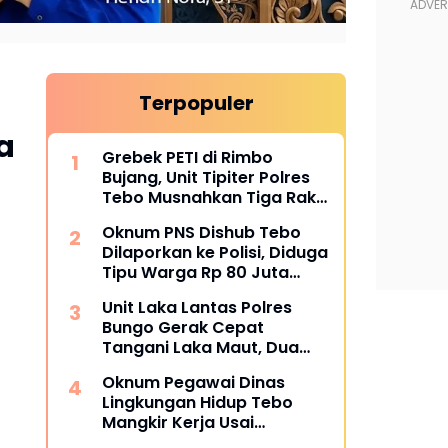
Terpopuler
a
Grebek PETI di Rimbo
Bujang, Unit Tipiter Polres
Tebo Musnahkan Tiga Rakit
Dompeng dengan Cara
Oknum PNS Dishub Tebo
Dibakar
Dilaporkan ke Polisi, Diduga
Tipu Warga Rp 80 Juta
Modus Janji Masuk Kerja
Unit Laka Lantas Polres
Bungo Gerak Cepat
Tangani Laka Maut, Dua
Korban Tewas
Oknum Pegawai Dinas
Lingkungan Hidup Tebo
Mangkir Kerja Usai
Dipanggil Polisi, Atasan Pilih