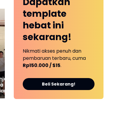
Dapatkan
template
hebat ini
sekarang!
Dua Tersangka Kasus
SMS
Penganiayaan dan
Res
Pengancaman Ketua BPD
Jam
Nikmati akses penuh dan
Ditetapkan Sebagai
PU
pembaruan terbaru, cuma
Tersangka
Dis
Rp150.000 / $15
.
njo Amankan
Beli Sekarang!
a Pelaku
ian, Dengan
"Informasi
 ke Korban"