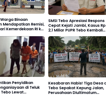
 Warga Binaan
SMSI Tebo Apresiasi Respons
an Mendapatkan Remisi,
Cepat Kejati Jambi, Kasus Rp
ari Kemerdekaan RI ke
2,1 Miliar PUPR Tebo Kembali
Disorot
entikan Penyidikan
Kesabaran Habis! Tiga Desa d
nganiayaan di Teluk
Tebo Sepakat Kepung Jalan,
 Tebo Lewat
Perusahaan Diultimatum
e Keadilan Restoratif
Bertanggung Jawab