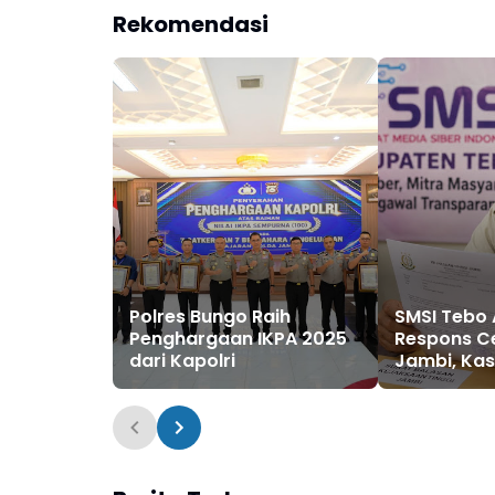
Rekomendasi
Polres Bungo Raih
SMSI Tebo 
Penghargaan IKPA 2025
Respons Ce
dari Kapolri
Jambi, Kasu
PUPR Tebo
Disorot