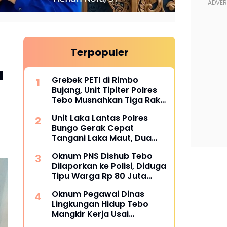
Terpopuler
a
Grebek PETI di Rimbo
Bujang, Unit Tipiter Polres
Tebo Musnahkan Tiga Rakit
Dompeng dengan Cara
Unit Laka Lantas Polres
Dibakar
Bungo Gerak Cepat
Tangani Laka Maut, Dua
Korban Tewas
Oknum PNS Dishub Tebo
Dilaporkan ke Polisi, Diduga
Tipu Warga Rp 80 Juta
Modus Janji Masuk Kerja
Oknum Pegawai Dinas
Lingkungan Hidup Tebo
Mangkir Kerja Usai
Dipanggil Polisi, Atasan Pilih