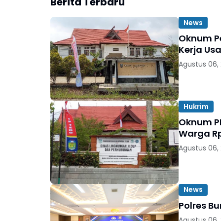
Berita Terbaru
News
Oknum Pe
Kerja Usa
Agustus 06,
Hukrim
Oknum PN
Warga Rp
Agustus 06,
News
Polres B
Agustus 06,