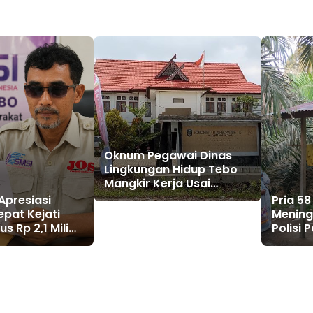
Oknum Pegawai Dinas
Lingkungan Hidup Tebo
Mangkir Kerja Usai
Dipanggil Polisi, Atasan
Apresiasi
Pria 5
Pilih Bungkam
pat Kejati
Mening
s Rp 2,1 Miliar
Polisi 
 Kembali
Tanda 