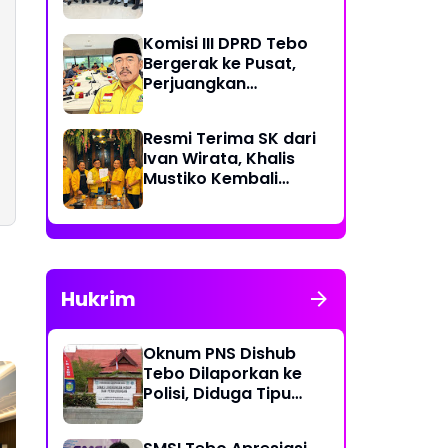
Rp 70 Miliar Dikawal
Komisi III DPRD Tebo
Bergerak ke Pusat,
Perjuangkan
Dukungan Perbaikan
Jalan Rusak di Tebo
Resmi Terima SK dari
Ivan Wirata, Khalis
Mustiko Kembali
Pimpin Golkar Tebo,
Liga Marisa Jadi
Sekretaris
Hukrim
Oknum PNS Dishub
Tebo Dilaporkan ke
Polisi, Diduga Tipu
Warga Rp 80 Juta
Modus Janji Masuk