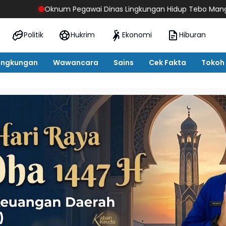
Pegawai Dinas Lingkungan Hidup Tebo Mangkir Kerja Usai Dipangg
Politik
Hukrim
Ekonomi
Hiburan
ingkungan
Wawancara
Sains
Cek Fakta
Tokoh