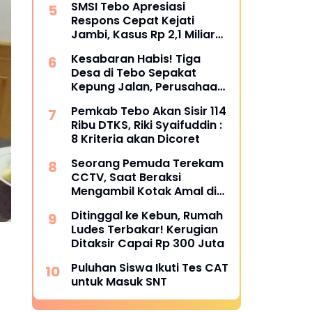
SMSI Tebo Apresiasi
Bungkam
Respons Cepat Kejati
Jambi, Kasus Rp 2,1 Miliar
PUPR Tebo Kembali Disorot
Kesabaran Habis! Tiga
Desa di Tebo Sepakat
Kepung Jalan, Perusahaan
Diultimatum Bertanggung
Pemkab Tebo Akan Sisir 114
Jawab
Ribu DTKS, Riki Syaifuddin :
8 Kriteria akan Dicoret
Seorang Pemuda Terekam
CCTV, Saat Beraksi
Mengambil Kotak Amal di
Masjid Al Hidayah
Ditinggal ke Kebun, Rumah
Ludes Terbakar! Kerugian
Ditaksir Capai Rp 300 Juta
Puluhan Siswa Ikuti Tes CAT
untuk Masuk SNT