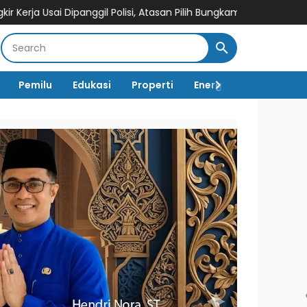
il Polisi, Atasan Pilih Bungkam
Oknum PNS Dishub Tebo Dilapork
Pemilu
Edukasi
Properti
Energi
Pemerintah