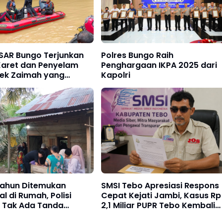
 SAR Bungo Terjunkan
Polres Bungo Raih
Karet dan Penyelam
Penghargaan IKPA 2025 dari
nek Zaimah yang
Kapolri
m di Sungai Nalo
Merangin
Tahun Ditemukan
SMSI Tebo Apresiasi Respons
l di Rumah, Polisi
Cepat Kejati Jambi, Kasus Rp
n Tak Ada Tanda
2,1 Miliar PUPR Tebo Kembali
an
Disorot