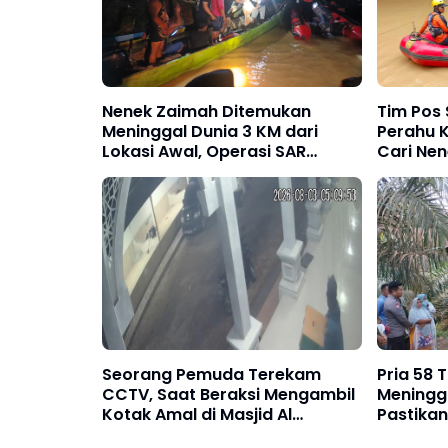
Nenek Zaimah Ditemukan
Tim Pos
Meninggal Dunia 3 KM dari
Perahu 
Lokasi Awal, Operasi SAR
Cari Ne
Sungai Nalo Tantan Resmi
Tenggela
Ditutup
Tantan 
Seorang Pemuda Terekam
Pria 58 
CCTV, Saat Beraksi Mengambil
Meningga
Kotak Amal di Masjid Al
Pastika
Hidayah
Kekeras