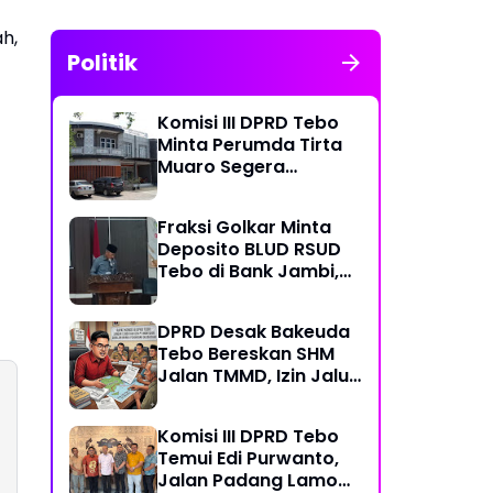
h,
Politik
Komisi III DPRD Tebo
Minta Perumda Tirta
Muaro Segera
Kembalikan Temuan
BPK RI Perwakilan
Fraksi Golkar Minta
Jambi
Deposito BLUD RSUD
Tebo di Bank Jambi,
Soroti Pelayanan, CSR,
PDAM dan Jalan
DPRD Desak Bakeuda
Perintis
Tebo Bereskan SHM
Jalan TMMD, Izin Jalur
Pipa PT Montd'Or
Diminta Ditunda
Komisi III DPRD Tebo
Temui Edi Purwanto,
Jalan Padang Lamo