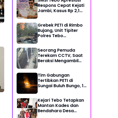
SMSI Tebo Apresiasi
Kerja
Respons Cepat Kejati
Jambi, Kasus Rp 2,1
Miliar PUPR Tebo
Kembali Disorot
Grebek PETI di Rimbo
Bujang, Unit Tipiter
Polres Tebo
Musnahkan Tiga Rakit
Dompeng dengan
Seorang Pemuda
Cara Dibakar
Terekam CCTV, Saat
Beraksi Mengambil
Kotak Amal di Masjid
Al Hidayah
Tim Gabungan
Tertibkan PETI di
Sungai Buluh Bungo, 15
Rakit Penambangan
Dibakar
Kejari Tebo Tetapkan
Mantan Kades dan
Bendahara Desa
Sungai Pandan