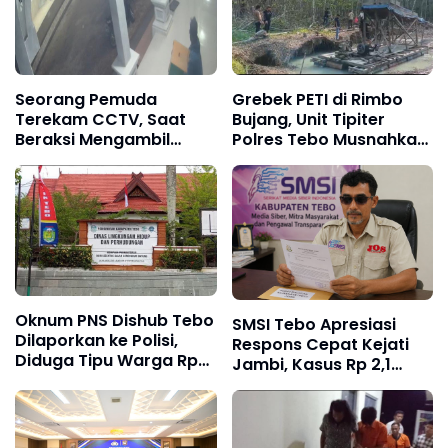
Seorang Pemuda
Grebek PETI di Rimbo
Terekam CCTV, Saat
Bujang, Unit Tipiter
Beraksi Mengambil
Polres Tebo Musnahkan
Kotak Amal di Masjid Al
Tiga Rakit Dompeng
Hidayah
dengan Cara Dibakar
Oknum PNS Dishub Tebo
SMSI Tebo Apresiasi
Dilaporkan ke Polisi,
Respons Cepat Kejati
Diduga Tipu Warga Rp
Jambi, Kasus Rp 2,1
80 Juta Modus Janji
Miliar PUPR Tebo
Masuk Kerja
Kembali Disorot