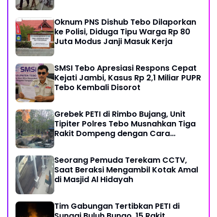
Restoratif
Oknum PNS Dishub Tebo Dilaporkan
ke Polisi, Diduga Tipu Warga Rp 80
Juta Modus Janji Masuk Kerja
SMSI Tebo Apresiasi Respons Cepat
Kejati Jambi, Kasus Rp 2,1 Miliar PUPR
Tebo Kembali Disorot
Grebek PETI di Rimbo Bujang, Unit
Tipiter Polres Tebo Musnahkan Tiga
Rakit Dompeng dengan Cara
Dibakar
Seorang Pemuda Terekam CCTV,
Saat Beraksi Mengambil Kotak Amal
di Masjid Al Hidayah
Tim Gabungan Tertibkan PETI di
Sungai Buluh Bungo, 15 Rakit