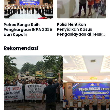
Polisi Hentikan
Polres Bungo Raih
Penyidikan Kasus
Penghargaan IKPA 2025
Penganiayaan di Teluk
dari Kapolri
Langkap Tebo Lewat
Mekanisme Keadilan
Rekomendasi
Restoratif