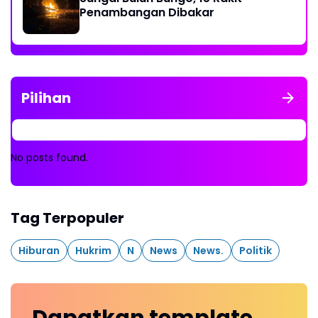
Penambangan Dibakar
Pilihan
No posts found.
Tag Terpopuler
Hiburan
Hukrim
N
News
News.
Politik