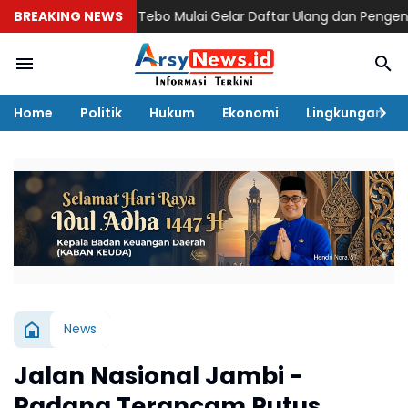
BREAKING NEWS
SNT Tebo Mulai Gelar Daftar Ulang dan Pengenalan Lin
Home
Politik
Hukum
Ekonomi
Lingkungan
News
Jalan Nasional Jambi -
Padang Terancam Putus,