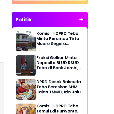
Ditutup
Politik
Komisi III DPRD Tebo
Minta Perumda Tirta
Muaro Segera
Kembalikan Temuan
BPK RI Perwakilan
Fraksi Golkar Minta
Jambi
Deposito BLUD RSUD
Tebo di Bank Jambi,
Soroti Pelayanan, CSR,
PDAM dan Jalan
DPRD Desak Bakeuda
Perintis
Tebo Bereskan SHM
Jalan TMMD, Izin Jalur
Pipa PT Montd'Or
Diminta Ditunda
Komisi III DPRD Tebo
Temui Edi Purwanto,