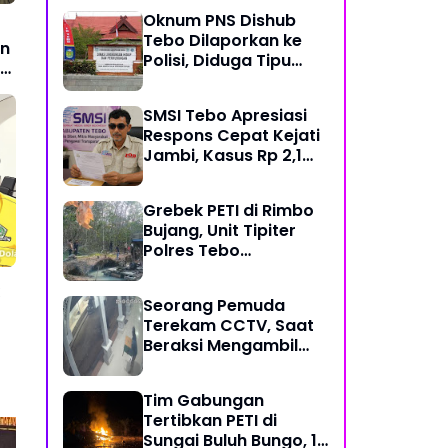
Mekanisme Keadilan
Oknum PNS Dishub
Restoratif
Tebo Dilaporkan ke
in
Polisi, Diduga Tipu
ta
Warga Rp 80 Juta
Modus Janji Masuk
SMSI Tebo Apresiasi
Kerja
Respons Cepat Kejati
Jambi, Kasus Rp 2,1
Miliar PUPR Tebo
Kembali Disorot
Grebek PETI di Rimbo
Bujang, Unit Tipiter
Polres Tebo
Musnahkan Tiga Rakit
Dompeng dengan
Seorang Pemuda
Cara Dibakar
Terekam CCTV, Saat
Beraksi Mengambil
Kotak Amal di Masjid
Al Hidayah
Tim Gabungan
Tertibkan PETI di
Sungai Buluh Bungo, 15