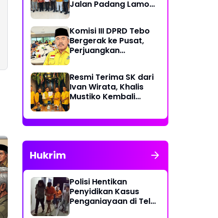
Jalan Padang Lamo
Rp 70 Miliar Dikawal
Komisi III DPRD Tebo
Bergerak ke Pusat,
Perjuangkan
Dukungan Perbaikan
Jalan Rusak di Tebo
Resmi Terima SK dari
Ivan Wirata, Khalis
Mustiko Kembali
Pimpin Golkar Tebo,
Liga Marisa Jadi
Sekretaris
Hukrim
Polisi Hentikan
Penyidikan Kasus
Penganiayaan di Teluk
Langkap Tebo Lewat