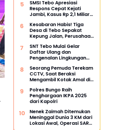
SMSI Tebo Apresiasi
Restoratif
Respons Cepat Kejati
Jambi, Kasus Rp 2,1 Miliar
PUPR Tebo Kembali Disorot
Kesabaran Habis! Tiga
Desa di Tebo Sepakat
Kepung Jalan, Perusahaan
Diultimatum Bertanggung
SNT Tebo Mulai Gelar
Jawab
Daftar Ulang dan
Pengenalan Lingkungan
Sekolah, Puluhan Calon
Seorang Pemuda Terekam
Siswa Hadir Bersama
CCTV, Saat Beraksi
Orang Tua
Mengambil Kotak Amal di
Masjid Al Hidayah
Polres Bungo Raih
Penghargaan IKPA 2025
.
dari Kapolri
Nenek Zaimah Ditemukan
Meninggal Dunia 3 KM dari
Lokasi Awal, Operasi SAR
Sungai Nalo Tantan Resmi