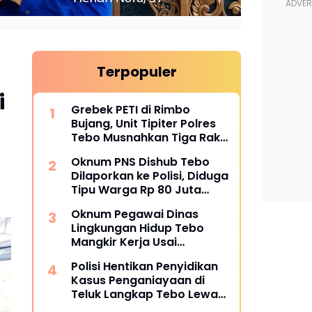
Terpopuler
i
Grebek PETI di Rimbo
Bujang, Unit Tipiter Polres
Tebo Musnahkan Tiga Rakit
Dompeng dengan Cara
Oknum PNS Dishub Tebo
Dibakar
Dilaporkan ke Polisi, Diduga
Tipu Warga Rp 80 Juta
Modus Janji Masuk Kerja
Oknum Pegawai Dinas
Lingkungan Hidup Tebo
Mangkir Kerja Usai
Dipanggil Polisi, Atasan Pilih
Polisi Hentikan Penyidikan
Bungkam
Kasus Penganiayaan di
Teluk Langkap Tebo Lewat
Mekanisme Keadilan