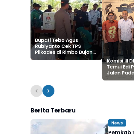
Bupati Tebo Agus
Rubiyanto Cek TPS
Pilkades di Rimbo Bujang
dan Rimbo Ulu
Komisi III 
Temui Edi 
Jalan Pad
70 Miliar D
Berita Terbaru
News
Pemkab T