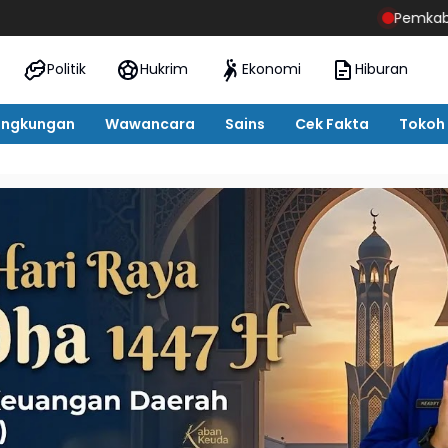
Pemkab Tebo Perpanjang S
Politik
Hukrim
Ekonomi
Hiburan
ingkungan
Wawancara
Sains
Cek Fakta
Tokoh