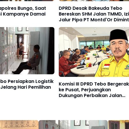
apolres Bungo, Saat
DPRD Desak Bakeuda Tebo
si Kampanye Damai
Bereskan SHM Jalan TMMD, Iz
Jalur Pipa PT Montd'Or Dimin
Ditunda
o Persiapkan Logistik
Komisi III DPRD Tebo Bergerak
 Jelang Hari Pemilihan
ke Pusat, Perjuangkan
Dukungan Perbaikan Jalan
Rusak di Tebo