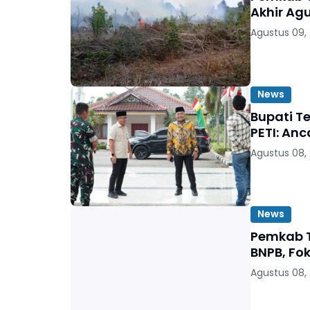
Akhir Ag
Agustus 09,
News
Bupati T
PETI: An
Agustus 08,
News
Pemkab T
BNPB, Fo
Agustus 08,