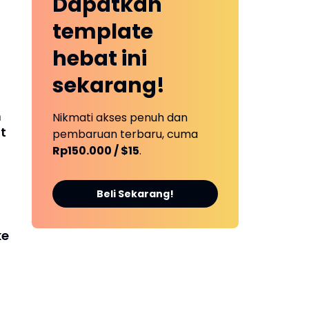
Dapatkan
template
hebat ini
sekarang!
n
Nikmati akses penuh dan
t
pembaruan terbaru, cuma
Rp150.000 / $15
.
Beli Sekarang!
ke