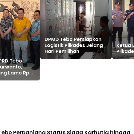
DPMD Tebo Persiapkan
Logistik Pilkades Jelang
Ketua 
Hari Pemilihan
Pilkad
DPRD Tebo
Purwanto,
ang Lamo Rp
ikawal
ebo Perpanjang Status Siaga Karhutla hingga