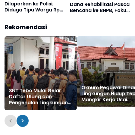
Dilaporkan ke Polisi,
Dana Rehabilitasi Pasca
Diduga Tipu Warga Rp
Bencana ke BNPB, Fokus
80 Juta Modus Janji
Perbaikan Jalan hingga
Masuk Kerja
Bendungan
Rekomendasi
Oknum Pegawai Dina
SNT Tebo Mulai Gelar
Lingkungan Hidup Te
Daftar Ulang dan
Mangkir Kerja Usai
Pengenalan Lingkungan
Dipanggil Polisi, Atas
Sekolah, Puluhan Calon
Pilih Bungkam
Siswa Hadir Bersama
Orang Tua