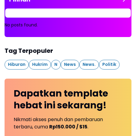
No posts found.
Tag Terpopuler
Hiburan
Hukrim
N
News
News.
Politik
Dapatkan
template
hebat ini
sekarang!
Nikmati akses penuh dan pembaruan
terbaru, cuma
Rp150.000 / $15
.