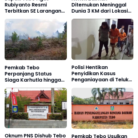
Rubiyanto Resmi
Ditemukan Meninggal
Terbitkan SE Larangan
Dunia 3 KM dari Lokasi
PETI: Ancam Sanksi
Awal, Operasi SAR
Tegas Kades hingga
Sungai Nalo Tantan
BPD yang Terlibat
Resmi Ditutup
Polisi Hentikan
Pemkab Tebo
Penyidikan Kasus
Perpanjang Status
Penganiayaan di Teluk
Siaga Karhutla hingga
Langkap Tebo Lewat
Akhir Agustus 2026,
Mekanisme Keadilan
Waspada Potensi
Restoratif
Kebakaran Lahan
Oknum PNS Dishub Tebo
Pemkab Tebo Usulkan