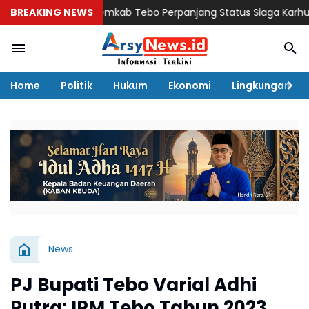
BREAKING NEWS
Pemkab Tebo Perpanjang Status Siaga Karhutla hingg
Home
Politik
Hukum
Ekonomi
Lingkungan
News
PJ Bupati Tebo Varial Adhi
Putra: IPM Tebo Tahun 2023