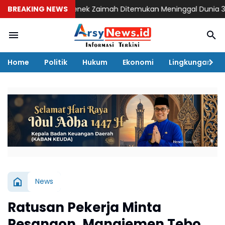
 Kapolri
BREAKING NEWS
Nenek Zaimah Ditemukan Meninggal Dunia 3 KM dari Lo
Home
Politik
Hukum
Ekonomi
Lingkungan
News
Ratusan Pekerja Minta
Pesangon, Manajemen Tebo