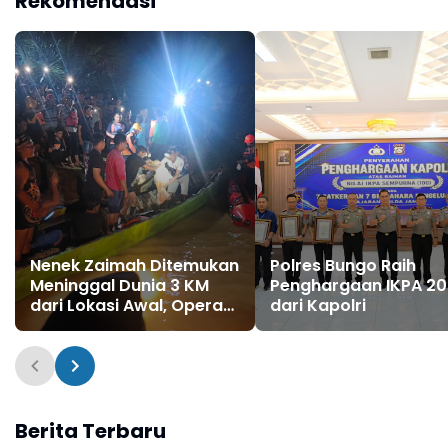
Rekomendasi
Resmi Ditutup
Nalo Tantan Merangin
Nenek Zaimah Ditemukan
Polres Bungo Raih
Meninggal Dunia 3 KM
Penghargaan IKPA 2
dari Lokasi Awal, Operasi
dari Kapolri
SAR Sungai Nalo Tantan
Resmi Ditutup
Berita Terbaru