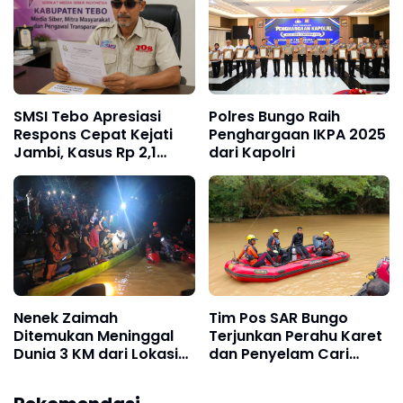
SMSI Tebo Apresiasi
Polres Bungo Raih
Respons Cepat Kejati
Penghargaan IKPA 2025
Jambi, Kasus Rp 2,1
dari Kapolri
Miliar PUPR Tebo
Kembali Disorot
Nenek Zaimah
Tim Pos SAR Bungo
Ditemukan Meninggal
Terjunkan Perahu Karet
Dunia 3 KM dari Lokasi
dan Penyelam Cari
Awal, Operasi SAR
Nenek Zaimah yang
Sungai Nalo Tantan
Tenggelam di Sungai