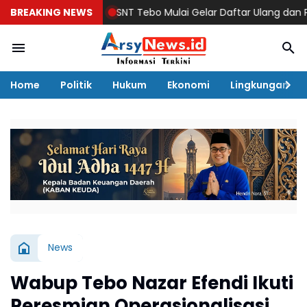
BREAKING NEWS
SNT Tebo Mulai Gelar Daftar Ulang dan Pengena
Home
Politik
Hukum
Ekonomi
Lingkungan
News
Wabup Tebo Nazar Efendi Ikuti
Peresmian Operasionalisasi