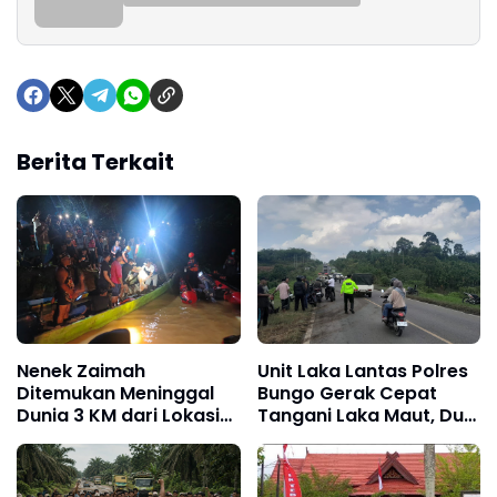
Berita Terkait
Nenek Zaimah
Unit Laka Lantas Polres
Ditemukan Meninggal
Bungo Gerak Cepat
Dunia 3 KM dari Lokasi
Tangani Laka Maut, Dua
Awal, Operasi SAR
Korban Tewas
Sungai Nalo Tantan
Resmi Ditutup