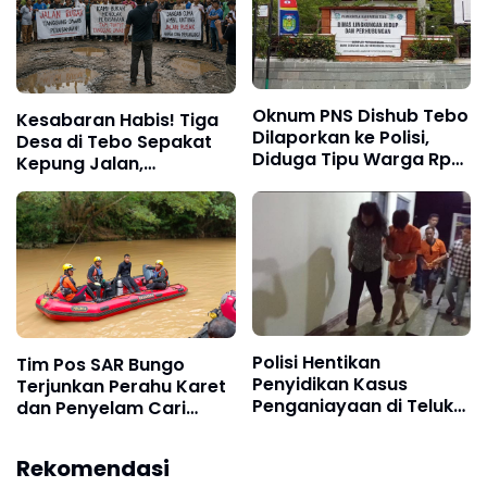
Oknum PNS Dishub Tebo
Kesabaran Habis! Tiga
Dilaporkan ke Polisi,
Desa di Tebo Sepakat
Diduga Tipu Warga Rp
Kepung Jalan,
80 Juta Modus Janji
Perusahaan
Masuk Kerja
Diultimatum
Bertanggung Jawab
Polisi Hentikan
Tim Pos SAR Bungo
Penyidikan Kasus
Terjunkan Perahu Karet
Penganiayaan di Teluk
dan Penyelam Cari
Langkap Tebo Lewat
Nenek Zaimah yang
Mekanisme Keadilan
Tenggelam di Sungai
Rekomendasi
Restoratif
Nalo Tantan Merangin