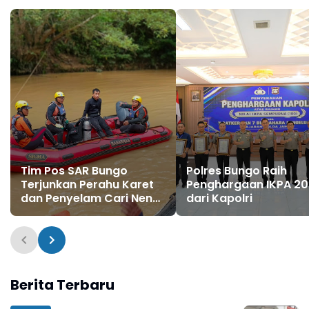
Tim Pos SAR Bungo
Polres Bungo Raih
Terjunkan Perahu Karet
Penghargaan IKPA 2
dan Penyelam Cari Nenek
dari Kapolri
Zaimah yang Tenggelam
di Sungai Nalo Tantan
Merangin
Berita Terbaru