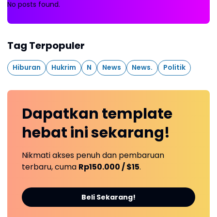
No posts found.
Tag Terpopuler
Hiburan
Hukrim
N
News
News.
Politik
Dapatkan
template
hebat ini
sekarang!
Nikmati akses penuh dan pembaruan
terbaru, cuma
Rp150.000 / $15
.
Beli Sekarang!