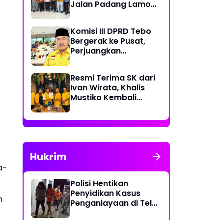
Jalan Padang Lamo
Rp 70 Miliar Dikawal
Komisi III DPRD Tebo
Bergerak ke Pusat,
Perjuangkan
Dukungan Perbaikan
Jalan Rusak di Tebo
Resmi Terima SK dari
Ivan Wirata, Khalis
Mustiko Kembali
Pimpin Golkar Tebo,
Liga Marisa Jadi
Sekretaris
Hukrim
a-
Polisi Hentikan
Penyidikan Kasus
n
Penganiayaan di Teluk
Langkap Tebo Lewat