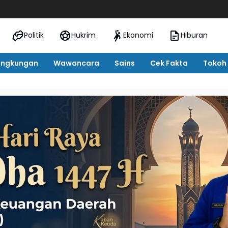
SNT Tebo
Politik
Hukrim
Ekonomi
Hiburan
ingkungan
Wawancara
Sains
Cek Fakta
Tokoh