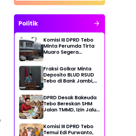
Politik
Komisi III DPRD Tebo
Minta Perumda Tirta
Muaro Segera
Kembalikan Temuan
BPK RI Perwakilan
Fraksi Golkar Minta
Jambi
Deposito BLUD RSUD
Tebo di Bank Jambi,
Soroti Pelayanan, CSR,
PDAM dan Jalan
DPRD Desak Bakeuda
Perintis
Tebo Bereskan SHM
Jalan TMMD, Izin Jalur
Pipa PT Montd'Or
0
Diminta Ditunda
Komisi III DPRD Tebo
Temui Edi Purwanto,