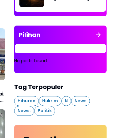
Rakit Penambangan
Dibakar
Pilihan
No posts found.
Tag Terpopuler
i,
ke
Hiburan
Hukrim
N
News
News.
Politik