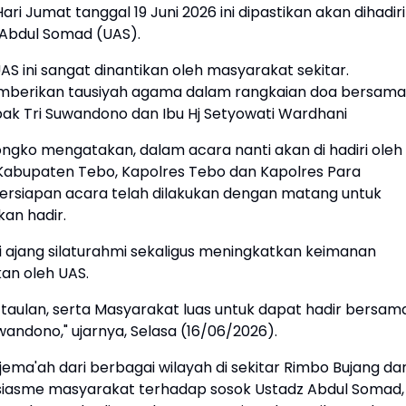
i Jumat tanggal 19 Juni 2026 ini dipastikan akan dihadiri
 Abdul Somad (UAS).
S ini sangat dinantikan oleh masyarakat sekitar.
mberikan tausiyah agama dalam rangkaian doa bersama
k Tri Suwandono dan Ibu Hj Setyowati Wardhani
ongko mengatakan, dalam acara nanti akan di hadiri oleh
Kabupaten Tebo, Kapolres Tebo dan Kapolres Para
rsiapan acara telah dilakukan dengan matang untuk
an hadir.
i ajang silaturahmi sekaligus meningkatkan keimanan
an oleh UAS.
 taulan, serta Masyarakat luas untuk dapat hadir bersam
dono," ujarnya, Selasa (16/06/2026).
 jema'ah dari berbagai wilayah di sekitar Rimbo Bujang da
siasme masyarakat terhadap sosok Ustadz Abdul Somad,