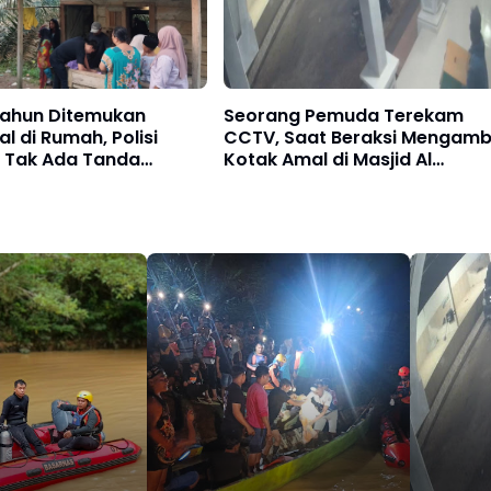
Tahun Ditemukan
Seorang Pemuda Terekam
l di Rumah, Polisi
CCTV, Saat Beraksi Mengambi
n Tak Ada Tanda
Kotak Amal di Masjid Al
an
Hidayah