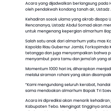
Acara yang dijadwalkan berlangsung pada Har
oleh pendakwah kondang tanah air, Ustadz
​Kehadiran sosok ulama yang akrab disapa UA
Rencananya, Ustadz Abdul Somad akan me
untuk mengenang kepergian almarhum Bapa
​Salah satu anak dari almarhum yaitu mas K
Kapolda Riau Gubernur Jambi, Forkopimda 
tetangga dan juga menyampaikan bahwa pe
menyambut para tamu dan jema'ah yang ak
Momentum 1000 hari ini, diharapkan menjad
melalui siraman rohani yang akan disampaik
​”Kami mengundang seluruh kerabat, handai
sama mendoakan almarhum Bapak Tri Soewan
​Acara ini diprediksi akan menarik kehadiran
Kabupaten Tebo. Mengingat tingginya antu