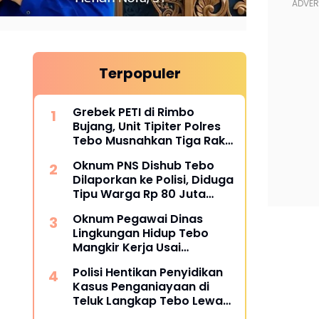
Terpopuler
Grebek PETI di Rimbo
Bujang, Unit Tipiter Polres
Tebo Musnahkan Tiga Rakit
Dompeng dengan Cara
Oknum PNS Dishub Tebo
Dibakar
Dilaporkan ke Polisi, Diduga
Tipu Warga Rp 80 Juta
Modus Janji Masuk Kerja
Oknum Pegawai Dinas
Lingkungan Hidup Tebo
Mangkir Kerja Usai
Dipanggil Polisi, Atasan Pilih
Polisi Hentikan Penyidikan
Bungkam
Kasus Penganiayaan di
Teluk Langkap Tebo Lewat
Mekanisme Keadilan