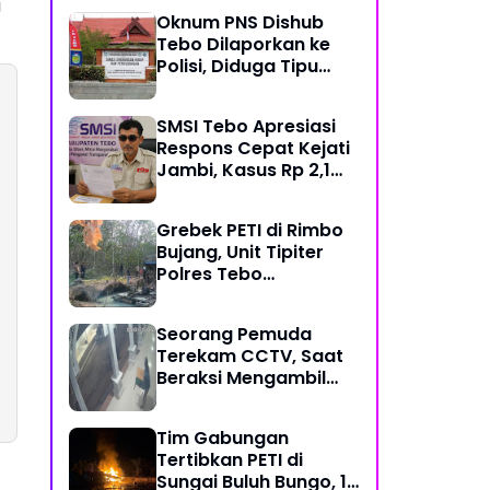
a
Mekanisme Keadilan
Oknum PNS Dishub
Restoratif
Tebo Dilaporkan ke
Polisi, Diduga Tipu
Warga Rp 80 Juta
Modus Janji Masuk
SMSI Tebo Apresiasi
Kerja
Respons Cepat Kejati
Jambi, Kasus Rp 2,1
Miliar PUPR Tebo
Kembali Disorot
Grebek PETI di Rimbo
Bujang, Unit Tipiter
Polres Tebo
Musnahkan Tiga Rakit
Dompeng dengan
Seorang Pemuda
Cara Dibakar
Terekam CCTV, Saat
Beraksi Mengambil
Kotak Amal di Masjid
Al Hidayah
Tim Gabungan
Tertibkan PETI di
Sungai Buluh Bungo, 15