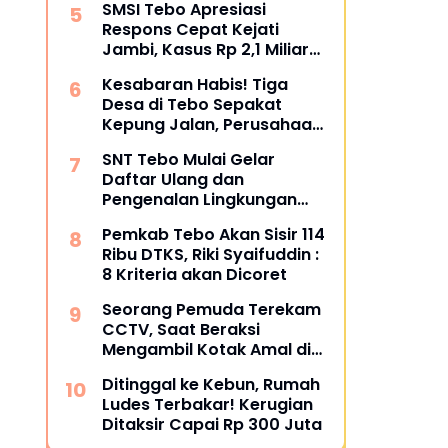
SMSI Tebo Apresiasi
Restoratif
Respons Cepat Kejati
Jambi, Kasus Rp 2,1 Miliar
PUPR Tebo Kembali Disorot
Kesabaran Habis! Tiga
Desa di Tebo Sepakat
Kepung Jalan, Perusahaan
Diultimatum Bertanggung
SNT Tebo Mulai Gelar
Jawab
Daftar Ulang dan
Pengenalan Lingkungan
Sekolah, Puluhan Calon
Pemkab Tebo Akan Sisir 114
Siswa Hadir Bersama
Ribu DTKS, Riki Syaifuddin :
Orang Tua
8 Kriteria akan Dicoret
Seorang Pemuda Terekam
CCTV, Saat Beraksi
Mengambil Kotak Amal di
Masjid Al Hidayah
Ditinggal ke Kebun, Rumah
Ludes Terbakar! Kerugian
Ditaksir Capai Rp 300 Juta