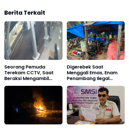
Berita Terkait
Seorang Pemuda
Digerebek Saat
Terekam CCTV, Saat
Menggali Emas, Enam
Beraksi Mengambil
Penambang Ilegal
Kotak Amal di Masjid Al
"Lubang Jarum"
Hidayah
Diamankan Satreskrim
Polres Bungo