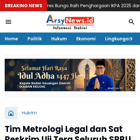
BREAKING NEWS
Polres Bungo Raih Penghargaan IKPA 2025 dari Kapolri
Home
Politik
Hukum
Ekonomi
Lingkungan
Hukrim
Tim Metrologi Legal dan Sat
Reskrim Uji Tera Seluruh SPBU