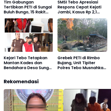
Tim Gabungan
SMSI Tebo Apresiasi
Tertibkan PETI di Sungai
Respons Cepat Kejati
Buluh Bungo, 15 Rakit
Jambi, Kasus Rp 2,1
Penambangan Dibakar
Miliar PUPR Tebo
Kembali Disorot
Kejari Tebo Tetapkan
Grebek PETI di Rimbo
Mantan Kades dan
Bujang, Unit Tipiter
Bendahara Desa Sungai
Polres Tebo Musnahkan
Pandan Tersangka
Tiga Rakit Dompeng
Pengelolaan APBDes
dengan Cara Dibakar
Rekomendasi
2023 - 2024