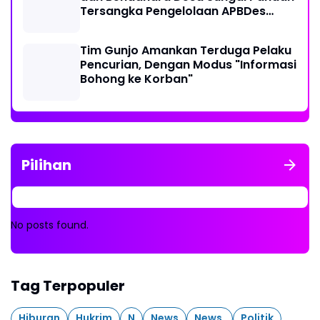
Tersangka Pengelolaan APBDes
2023 - 2024
Tim Gunjo Amankan Terduga Pelaku
Pencurian, Dengan Modus "Informasi
Bohong ke Korban"
Pilihan
No posts found.
Tag Terpopuler
Hiburan
Hukrim
N
News
News.
Politik