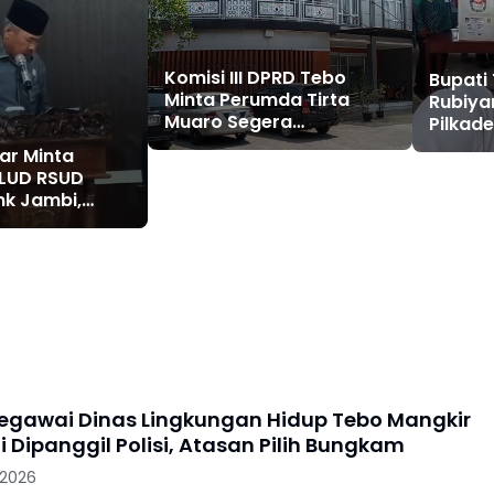
Komisi III DPRD Tebo
Bupati
Minta Perumda Tirta
Rubiya
Muaro Segera
Pilkad
Kembalikan Temuan BPK
dan Ri
kar Minta
RI Perwakilan Jambi
BLUD RSUD
nk Jambi,
ayanan, CSR,
alan Perintis
gawai Dinas Lingkungan Hidup Tebo Mangkir
i Dipanggil Polisi, Atasan Pilih Bungkam
 2026