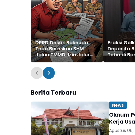
DPRD Desak Bakeuda
Fraksi Gol
Tebo Bereskan SHM
Deposito 
Jalan TMMD, Izin Jalur
Tebo di Ba
Pipa PT Montd'Or Diminta
Soroti Pel
Ditunda
PDAM dan J
Berita Terbaru
News
Oknum Pe
Kerja Usa
Agustus 06,