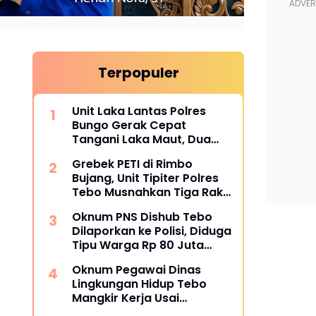
Terpopuler
Unit Laka Lantas Polres
Bungo Gerak Cepat
Tangani Laka Maut, Dua
Korban Tewas
Grebek PETI di Rimbo
Bujang, Unit Tipiter Polres
Tebo Musnahkan Tiga Rakit
Dompeng dengan Cara
Oknum PNS Dishub Tebo
Dibakar
Dilaporkan ke Polisi, Diduga
Tipu Warga Rp 80 Juta
Modus Janji Masuk Kerja
Oknum Pegawai Dinas
Lingkungan Hidup Tebo
Mangkir Kerja Usai
Dipanggil Polisi, Atasan Pilih