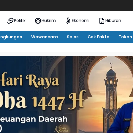
Oknu
Politik
Hukrim
Ekonomi
Hiburan
ingkungan
Wawancara
Sains
Cek Fakta
Tokoh