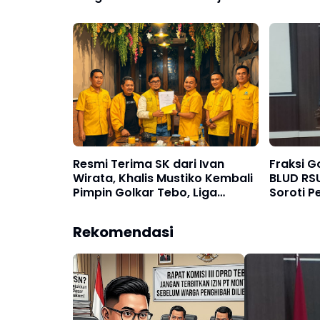
Resmi Terima SK dari Ivan
Fraksi G
Wirata, Khalis Mustiko Kembali
BLUD RSU
Pimpin Golkar Tebo, Liga
Soroti P
Marisa Jadi Sekretaris
dan Jala
Rekomendasi