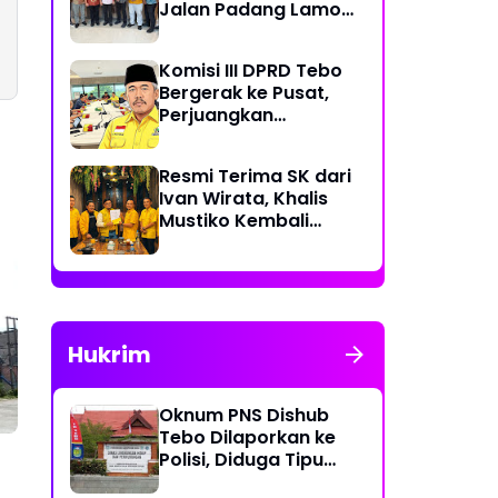
Jalan Padang Lamo
Rp 70 Miliar Dikawal
Komisi III DPRD Tebo
Bergerak ke Pusat,
Perjuangkan
Dukungan Perbaikan
Jalan Rusak di Tebo
Resmi Terima SK dari
Ivan Wirata, Khalis
Mustiko Kembali
Pimpin Golkar Tebo,
Liga Marisa Jadi
Sekretaris
Hukrim
Oknum PNS Dishub
Tebo Dilaporkan ke
Polisi, Diduga Tipu
Warga Rp 80 Juta