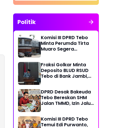
Politik
Komisi III DPRD Tebo
Minta Perumda Tirta
Muaro Segera
Kembalikan Temuan
BPK RI Perwakilan
Fraksi Golkar Minta
Jambi
Deposito BLUD RSUD
Tebo di Bank Jambi,
Soroti Pelayanan, CSR,
PDAM dan Jalan
DPRD Desak Bakeuda
Perintis
Tebo Bereskan SHM
Jalan TMMD, Izin Jalur
Pipa PT Montd'Or
Diminta Ditunda
Komisi III DPRD Tebo
Temui Edi Purwanto,