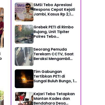
Modus Janji Masuk
SMSI Tebo Apresiasi
Kerja
Respons Cepat Kejati
Jambi, Kasus Rp 2,1
Miliar PUPR Tebo
Kembali Disorot
Grebek PETI di Rimbo
Bujang, Unit Tipiter
Polres Tebo
Musnahkan Tiga Rakit
Dompeng dengan
Seorang Pemuda
Cara Dibakar
i
Terekam CCTV, Saat
o
Beraksi Mengambil
Kotak Amal di Masjid
Al Hidayah
Tim Gabungan
Tertibkan PETI di
Sungai Buluh Bungo, 15
Rakit Penambangan
Dibakar
Kejari Tebo Tetapkan
Mantan Kades dan
Bendahara Desa