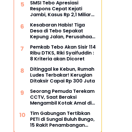
SMSI Tebo Apresiasi
Bungkam
Respons Cepat Kejati
Jambi, Kasus Rp 2,1 Miliar
PUPR Tebo Kembali Disorot
Kesabaran Habis! Tiga
Desa di Tebo Sepakat
Kepung Jalan, Perusahaan
Diultimatum Bertanggung
Pemkab Tebo Akan Sisir 114
Jawab
Ribu DTKS, Riki Syaifuddin :
8 Kriteria akan Dicoret
Ditinggal ke Kebun, Rumah
Ludes Terbakar! Kerugian
Ditaksir Capai Rp 300 Juta
Seorang Pemuda Terekam
CCTV, Saat Beraksi
Mengambil Kotak Amal di
Masjid Al Hidayah
Tim Gabungan Tertibkan
PETI di Sungai Buluh Bungo,
15 Rakit Penambangan
Dibakar