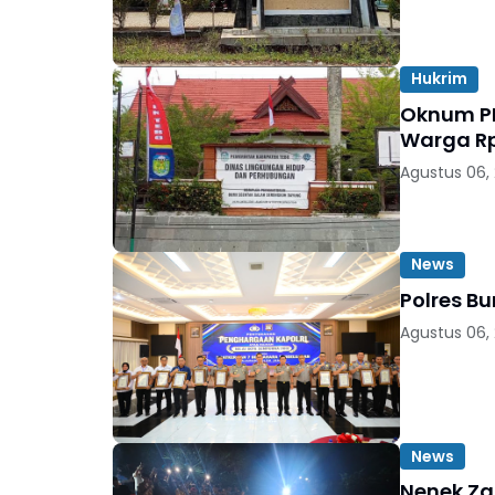
Hukrim
Oknum PN
Warga Rp
Agustus 06,
News
Polres B
Agustus 06,
News
Nenek Za