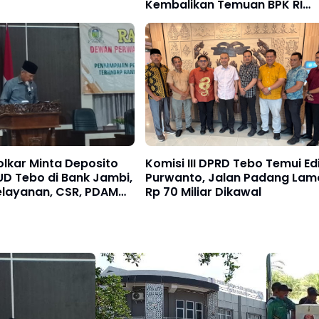
Kembalikan Temuan BPK RI
Perwakilan Jambi
olkar Minta Deposito
Komisi III DPRD Tebo Temui Ed
D Tebo di Bank Jambi,
Purwanto, Jalan Padang Lam
elayanan, CSR, PDAM
Rp 70 Miliar Dikawal
n Perintis