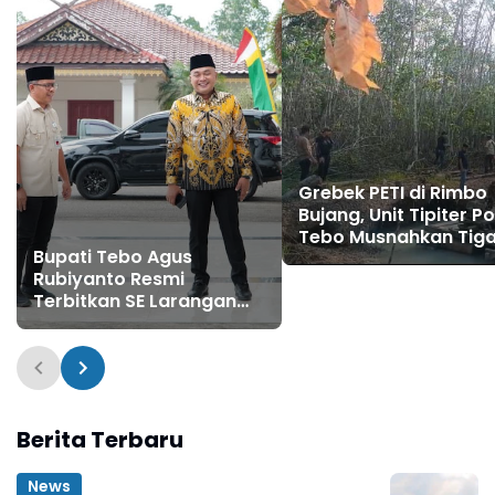
Grebek PETI di Rimbo
Bujang, Unit Tipiter Po
Tebo Musnahkan Tig
Bupati Tebo Agus
Rakit Dompeng deng
Rubiyanto Resmi
Cara Dibakar
Terbitkan SE Larangan
PETI: Ancam Sanksi Tegas
Kades hingga BPD yang
Terlibat
Berita Terbaru
News