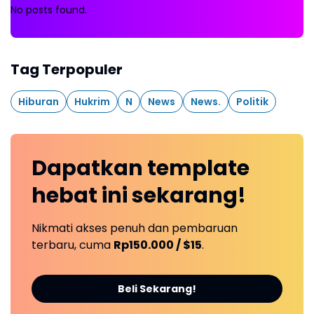
No posts found.
Tag Terpopuler
Hiburan
Hukrim
N
News
News.
Politik
Dapatkan
template
hebat ini
sekarang!
Nikmati akses penuh dan pembaruan
terbaru, cuma
Rp150.000 / $15
.
Beli Sekarang!