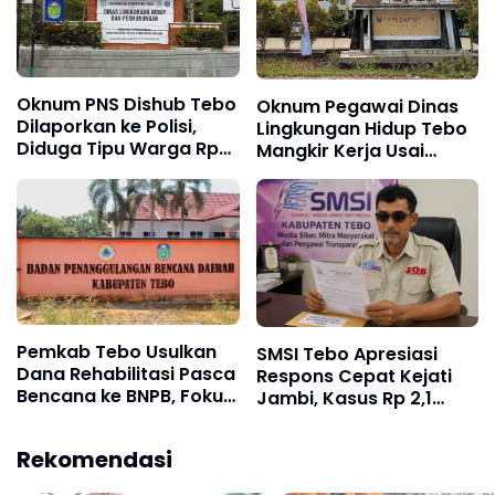
Oknum PNS Dishub Tebo
Oknum Pegawai Dinas
Dilaporkan ke Polisi,
Lingkungan Hidup Tebo
Diduga Tipu Warga Rp
Mangkir Kerja Usai
80 Juta Modus Janji
Dipanggil Polisi, Atasan
Masuk Kerja
Pilih Bungkam
Pemkab Tebo Usulkan
SMSI Tebo Apresiasi
Dana Rehabilitasi Pasca
Respons Cepat Kejati
Bencana ke BNPB, Fokus
Jambi, Kasus Rp 2,1
Perbaikan Jalan hingga
Miliar PUPR Tebo
Bendungan
Kembali Disorot
Rekomendasi