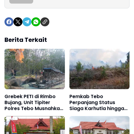
Berita Terkait
Grebek PETI di Rimbo
Pemkab Tebo
Bujang, Unit Tipiter
Perpanjang Status
Polres Tebo Musnahkan
Siaga Karhutla hingga
Tiga Rakit Dompeng
Akhir Agustus 2026,
dengan Cara Dibakar
Waspada Potensi
Kebakaran Lahan