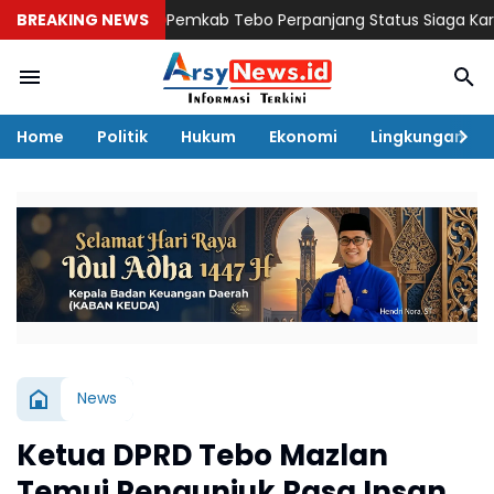
BREAKING NEWS
Pemkab Tebo Perpanjang Status Siaga Karhutla hin
Home
Politik
Hukum
Ekonomi
Lingkungan
News
Ketua DPRD Tebo Mazlan
Temui Pengunjuk Rasa Insan