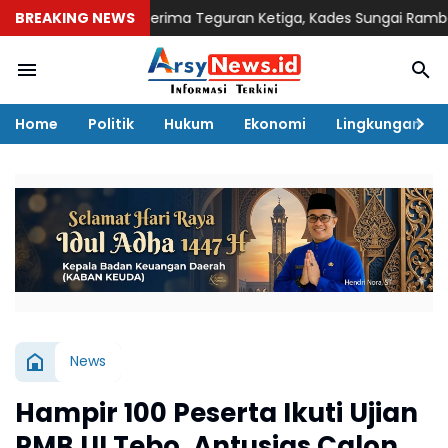
BREAKING NEWS
Tak Terima Teguran Ketiga, Kades Sungai Rambai Hayatu
Home
Politik
Hukum
Ekonomi
Lingkungan
News
Hampir 100 Peserta Ikuti Ujian
PMB UI Tebo, Antusias Calon