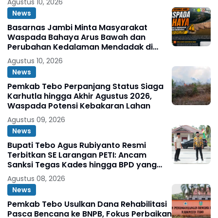
Agustus 10, 2026
News
Basarnas Jambi Minta Masyarakat
Waspada Bahaya Arus Bawah dan
Perubahan Kedalaman Mendadak di
Fenomena Pasir Timbul di Sungai
Agustus 10, 2026
Batanghari
News
Pemkab Tebo Perpanjang Status Siaga
Karhutla hingga Akhir Agustus 2026,
Waspada Potensi Kebakaran Lahan
Agustus 09, 2026
News
Bupati Tebo Agus Rubiyanto Resmi
Terbitkan SE Larangan PETI: Ancam
Sanksi Tegas Kades hingga BPD yang
Terlibat
Agustus 08, 2026
News
Pemkab Tebo Usulkan Dana Rehabilitasi
Pasca Bencana ke BNPB, Fokus Perbaikan