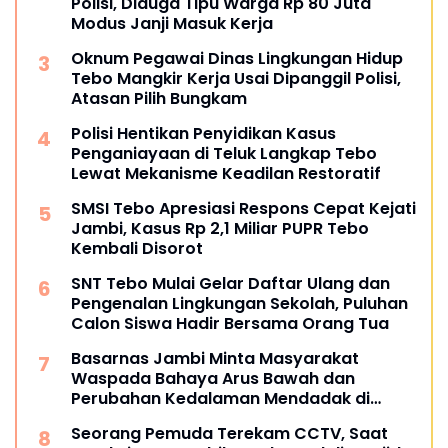
Polisi, Diduga Tipu Warga Rp 80 Juta
Modus Janji Masuk Kerja
Oknum Pegawai Dinas Lingkungan Hidup
Tebo Mangkir Kerja Usai Dipanggil Polisi,
Atasan Pilih Bungkam
Polisi Hentikan Penyidikan Kasus
Penganiayaan di Teluk Langkap Tebo
Lewat Mekanisme Keadilan Restoratif
SMSI Tebo Apresiasi Respons Cepat Kejati
Jambi, Kasus Rp 2,1 Miliar PUPR Tebo
Kembali Disorot
SNT Tebo Mulai Gelar Daftar Ulang dan
Pengenalan Lingkungan Sekolah, Puluhan
Calon Siswa Hadir Bersama Orang Tua
Basarnas Jambi Minta Masyarakat
Waspada Bahaya Arus Bawah dan
Perubahan Kedalaman Mendadak di
Fenomena Pasir Timbul di Sungai
Seorang Pemuda Terekam CCTV, Saat
Batanghari