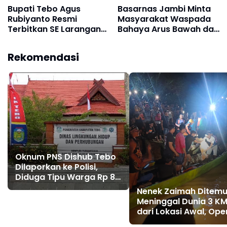
Bupati Tebo Agus
Basarnas Jambi Minta
Rubiyanto Resmi
Masyarakat Waspada
Terbitkan SE Larangan
Bahaya Arus Bawah dan
PETI: Ancam Sanksi
Perubahan Kedalaman
Tegas Kades hingga
Mendadak di Fenomena
Rekomendasi
BPD yang Terlibat
Pasir Timbul di Sungai
Batanghari
Oknum PNS Dishub Tebo
Dilaporkan ke Polisi,
Diduga Tipu Warga Rp 80
Juta Modus Janji Masuk
Nenek Zaimah Ditem
Kerja
Meninggal Dunia 3 K
dari Lokasi Awal, Ope
SAR Sungai Nalo Tant