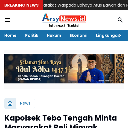
 Minta Masyarakat Waspada Bahaya Arus Bawah dan Perubahan 
BREAKING NEWS
Home
Politik
Hukum
Ekonomi
Lingkungan
News
Kapolsek Tebo Tengah Minta
Masyarakat Beli Minyak