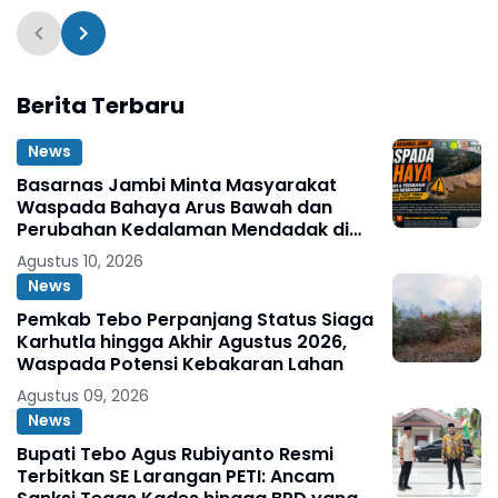
Resmi Ditutup
Berita Terbaru
News
Basarnas Jambi Minta Masyarakat
Waspada Bahaya Arus Bawah dan
Perubahan Kedalaman Mendadak di
Fenomena Pasir Timbul di Sungai
Agustus 10, 2026
Batanghari
News
Pemkab Tebo Perpanjang Status Siaga
Karhutla hingga Akhir Agustus 2026,
Waspada Potensi Kebakaran Lahan
Agustus 09, 2026
News
Bupati Tebo Agus Rubiyanto Resmi
Terbitkan SE Larangan PETI: Ancam