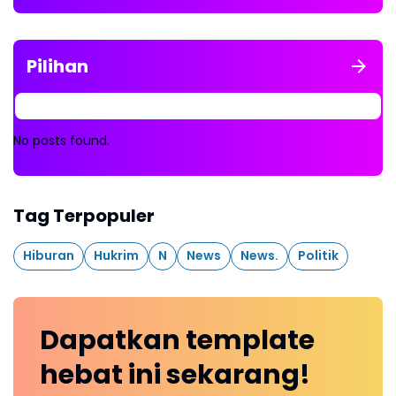
Pilihan
No posts found.
Tag Terpopuler
Hiburan
Hukrim
N
News
News.
Politik
Dapatkan
template
hebat ini
sekarang!