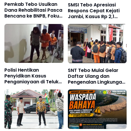
Pemkab Tebo Usulkan
SMSI Tebo Apresiasi
Dana Rehabilitasi Pasca
Respons Cepat Kejati
Bencana ke BNPB, Fokus
Jambi, Kasus Rp 2,1
Perbaikan Jalan hingga
Miliar PUPR Tebo
Bendungan
Kembali Disorot
Polisi Hentikan
SNT Tebo Mulai Gelar
Penyidikan Kasus
Daftar Ulang dan
Penganiayaan di Teluk
Pengenalan Lingkungan
Langkap Tebo Lewat
Sekolah, Puluhan Calon
Mekanisme Keadilan
Siswa Hadir Bersama
Restoratif
Orang Tua