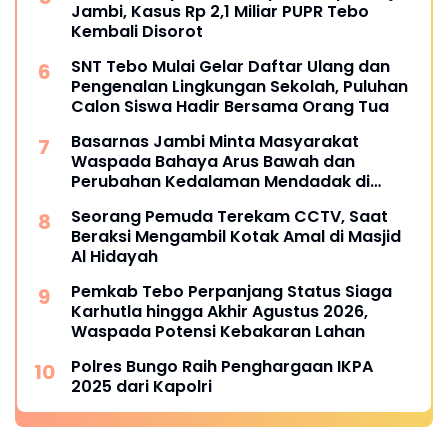
Jambi, Kasus Rp 2,1 Miliar PUPR Tebo
Kembali Disorot
SNT Tebo Mulai Gelar Daftar Ulang dan
Pengenalan Lingkungan Sekolah, Puluhan
Calon Siswa Hadir Bersama Orang Tua
Basarnas Jambi Minta Masyarakat
Waspada Bahaya Arus Bawah dan
Perubahan Kedalaman Mendadak di
Fenomena Pasir Timbul di Sungai
Seorang Pemuda Terekam CCTV, Saat
Batanghari
Beraksi Mengambil Kotak Amal di Masjid
Al Hidayah
Pemkab Tebo Perpanjang Status Siaga
Karhutla hingga Akhir Agustus 2026,
Waspada Potensi Kebakaran Lahan
Polres Bungo Raih Penghargaan IKPA
2025 dari Kapolri