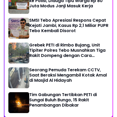
ke Polisi, Diduga Tipu Warga Rp 80
Juta Modus Janji Masuk Kerja
SMSI Tebo Apresiasi Respons Cepat
Kejati Jambi, Kasus Rp 2,1 Miliar PUPR
Tebo Kembali Disorot
Grebek PETI di Rimbo Bujang, Unit
Tipiter Polres Tebo Musnahkan Tiga
Rakit Dompeng dengan Cara
Dibakar
Seorang Pemuda Terekam CCTV,
Saat Beraksi Mengambil Kotak Amal
di Masjid Al Hidayah
Tim Gabungan Tertibkan PETI di
Sungai Buluh Bungo, 15 Rakit
Penambangan Dibakar