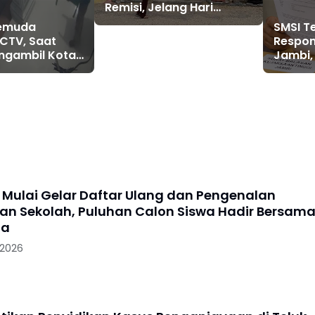
Remisi, Jelang Hari
Kemerdekaan RI ke 81
Pemuda
SMSI T
CTV, Saat
Respon
ngambil Kotak
Jambi, 
sjid Al Hidayah
PUPR T
Disoro
 Mulai Gelar Daftar Ulang dan Pengenalan
an Sekolah, Puluhan Calon Siswa Hadir Bersam
ua
 2026