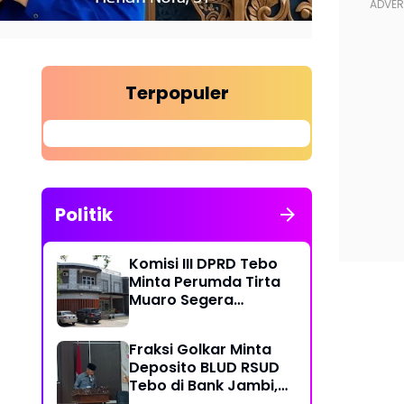
Terpopuler
Politik
Komisi III DPRD Tebo
Minta Perumda Tirta
Muaro Segera
Kembalikan Temuan
BPK RI Perwakilan
Fraksi Golkar Minta
Jambi
Deposito BLUD RSUD
Tebo di Bank Jambi,
Soroti Pelayanan, CSR,