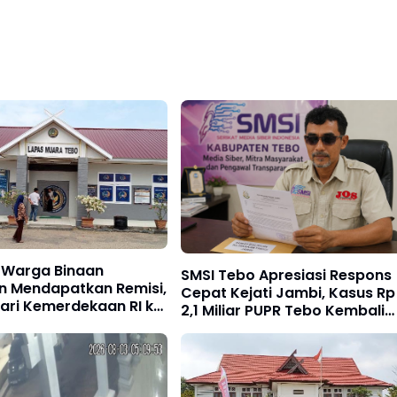
 Warga Binaan
SMSI Tebo Apresiasi Respons
an Mendapatkan Remisi,
Cepat Kejati Jambi, Kasus Rp
ari Kemerdekaan RI ke
2,1 Miliar PUPR Tebo Kembali
Disorot