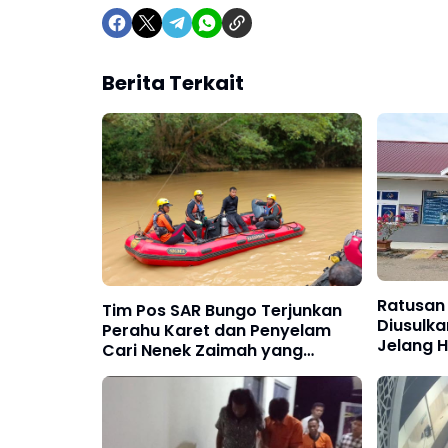
Berita Terkait
Ratusan
Tim Pos SAR Bungo Terjunkan
Diusulk
Perahu Karet dan Penyelam
Jelang H
Cari Nenek Zaimah yang
81
Tenggelam di Sungai Nalo
Tantan Merangin