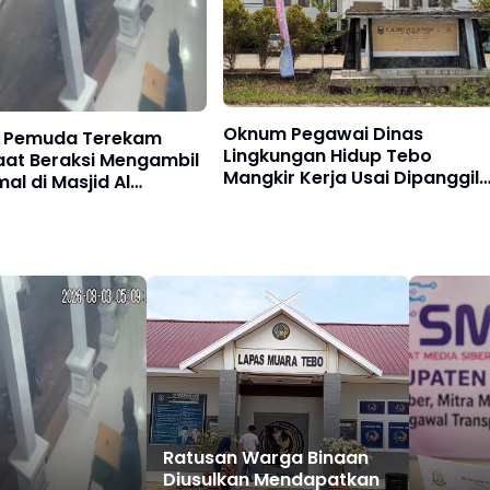
Oknum Pegawai Dinas
 Pemuda Terekam
Lingkungan Hidup Tebo
aat Beraksi Mengambil
Mangkir Kerja Usai Dipanggil
al di Masjid Al
Polisi, Atasan Pilih Bungkam
Ratusan Warga Binaan
Diusulkan Mendapatkan