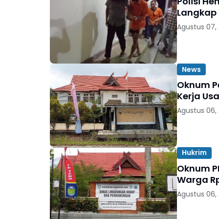
Polisi H
Langkap 
Agustus 07,
News
Oknum Pe
Kerja Usa
Agustus 06,
Hukrim
Oknum PN
Warga Rp
Agustus 06,