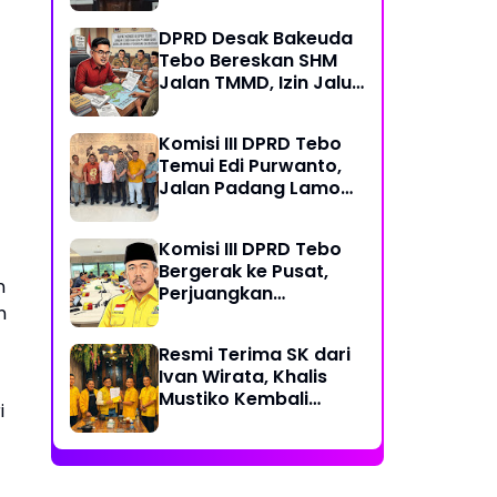
PDAM dan Jalan
DPRD Desak Bakeuda
Perintis
Tebo Bereskan SHM
Jalan TMMD, Izin Jalur
Pipa PT Montd'Or
Diminta Ditunda
Komisi III DPRD Tebo
Temui Edi Purwanto,
Jalan Padang Lamo
Rp 70 Miliar Dikawal
Komisi III DPRD Tebo
Bergerak ke Pusat,
n
Perjuangkan
n
Dukungan Perbaikan
Jalan Rusak di Tebo
Resmi Terima SK dari
Ivan Wirata, Khalis
Mustiko Kembali
i
Pimpin Golkar Tebo,
Liga Marisa Jadi
Sekretaris