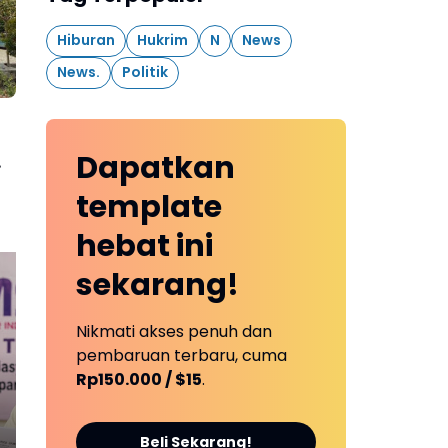
Hiburan
Hukrim
N
News
News.
Politik
Dapatkan
template
hebat ini
sekarang!
Nikmati akses penuh dan
Kesabaran Habis! Tiga
Ok
pembaruan terbaru, cuma
Desa di Tebo Sepakat
Dil
Rp150.000 / $15
.
Kepung Jalan,
Di
Perusahaan Diultimatum
Jut
Bertanggung Jawab
Ker
Beli Sekarang!