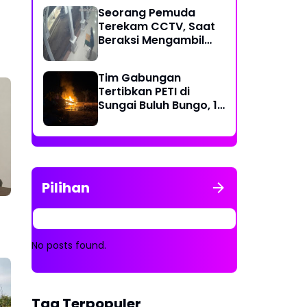
Dompeng dengan
Seorang Pemuda
Cara Dibakar
Terekam CCTV, Saat
Beraksi Mengambil
Kotak Amal di Masjid
Al Hidayah
Tim Gabungan
Tertibkan PETI di
Sungai Buluh Bungo, 15
Rakit Penambangan
Dibakar
Pilihan
No posts found.
Tag Terpopuler