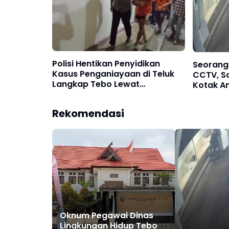
Polisi Hentikan Penyidikan
Seorang
Kasus Penganiayaan di Teluk
CCTV, S
Langkap Tebo Lewat
Kotak Am
Mekanisme Keadilan Restoratif
Hidayah
Rekomendasi
Oknum Pegawai Dinas
Lingkungan Hidup Tebo