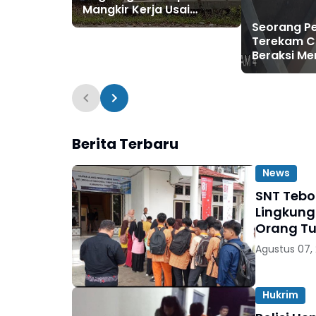
Mangkir Kerja Usai
Dipanggil Polisi, Atasan
Seorang 
Pilih Bungkam
Terekam C
Beraksi Me
Amal di Ma
Berita Terbaru
News
SNT Tebo
Lingkung
Orang T
Agustus 07,
Hukrim