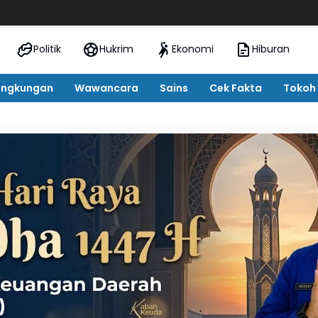
SNT Teb
Politik
Hukrim
Ekonomi
Hiburan
ingkungan
Wawancara
Sains
Cek Fakta
Tokoh