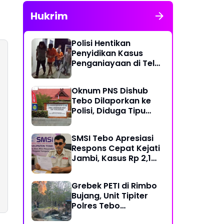
Hukrim
Polisi Hentikan
Penyidikan Kasus
Penganiayaan di Teluk
Langkap Tebo Lewat
Mekanisme Keadilan
Oknum PNS Dishub
Restoratif
Tebo Dilaporkan ke
Polisi, Diduga Tipu
Warga Rp 80 Juta
Modus Janji Masuk
SMSI Tebo Apresiasi
Kerja
Respons Cepat Kejati
Jambi, Kasus Rp 2,1
Miliar PUPR Tebo
Kembali Disorot
Grebek PETI di Rimbo
Bujang, Unit Tipiter
Polres Tebo
Musnahkan Tiga Rakit