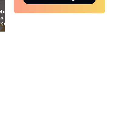
ebo Apresiasi
s Cepat Kejati
Kasus Rp 2,1 Miliar
ebo Kembali
t
a