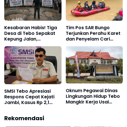
Kesabaran Habis! Tiga
Tim Pos SAR Bungo
Desa di Tebo Sepakat
Terjunkan Perahu Karet
Kepung Jalan,
dan Penyelam Cari
Perusahaan
Nenek Zaimah yang
Diultimatum
Tenggelam di Sungai
Bertanggung Jawab
Nalo Tantan Merangin
Oknum Pegawai Dinas
SMSI Tebo Apresiasi
Lingkungan Hidup Tebo
Respons Cepat Kejati
Mangkir Kerja Usai
Jambi, Kasus Rp 2,1
Dipanggil Polisi, Atasan
Miliar PUPR Tebo
Pilih Bungkam
Kembali Disorot
Rekomendasi