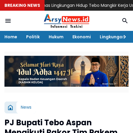
 Pegawai Dinas Lingkungan Hidup Tebo Mangkir Kerja Usai Dipang
BREAKING NEWS
Home
Politik
Hukum
Ekonomi
Lingkungan
News
PJ Bupati Tebo Aspan
Mengikuti Rakor Tim Pakem