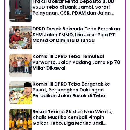
Fraksi Golkar Minta Deposito BLUD
RSUD Tebo di Bank Jambi, Soroti
Pelayanan, CSR, PDAM dan Jalan
Perintis
DPRD Desak Bakeuda Tebo Bereskan
SHM Jalan TMMD, Izin Jalur Pipa PT
Montd'Or Diminta Ditunda
Komisi III DPRD Tebo Temui Edi
Purwanto, Jalan Padang Lamo Rp 70
Miliar Dikawal
Komisi III DPRD Tebo Bergerak ke
Pusat, Perjuangkan Dukungan
Perbaikan Jalan Rusak di Tebo
Resmi Terima SK dari Ivan Wirata,
Khalis Mustiko Kembali Pimpin
Golkar Tebo, Liga Marisa Jadi
Sekretaris