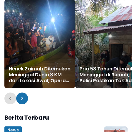
Nenek Zaimah Ditemukan
Pria 58 Tahun Ditemu
Meninggal Dunia 3 KM
Meninggal di Rumah,
dari Lokasi Awal, Operasi
Polisi Pastikan Tak A
SAR Sungai Nalo Tantan
Tanda Kekerasan
Resmi Ditutup
Berita Terbaru
News