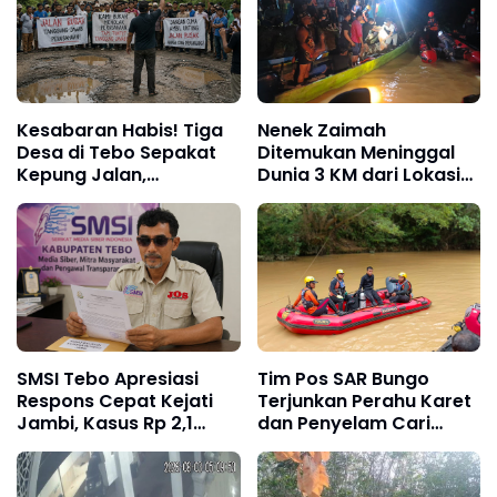
Kesabaran Habis! Tiga
Nenek Zaimah
Desa di Tebo Sepakat
Ditemukan Meninggal
Kepung Jalan,
Dunia 3 KM dari Lokasi
Perusahaan
Awal, Operasi SAR
Diultimatum
Sungai Nalo Tantan
Bertanggung Jawab
Resmi Ditutup
SMSI Tebo Apresiasi
Tim Pos SAR Bungo
Respons Cepat Kejati
Terjunkan Perahu Karet
Jambi, Kasus Rp 2,1
dan Penyelam Cari
Miliar PUPR Tebo
Nenek Zaimah yang
Kembali Disorot
Tenggelam di Sungai
Nalo Tantan Merangin