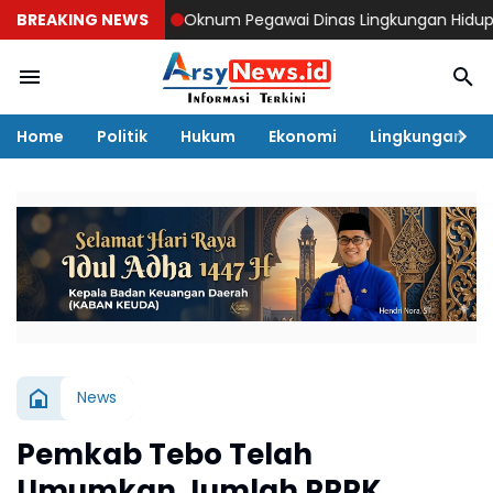
BREAKING NEWS
Oknum Pegawai Dinas Lingkungan Hidup Tebo Man
Home
Politik
Hukum
Ekonomi
Lingkungan
News
Pemkab Tebo Telah
Umumkan Jumlah PPPK