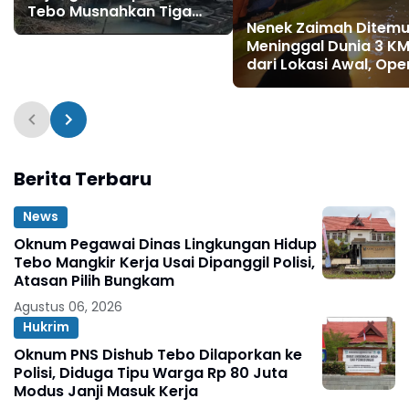
Tebo Musnahkan Tiga
Nenek Zaimah Ditem
Rakit Dompeng dengan
Meninggal Dunia 3 K
Cara Dibakar
dari Lokasi Awal, Ope
SAR Sungai Nalo Tant
Resmi Ditutup
Berita Terbaru
News
Oknum Pegawai Dinas Lingkungan Hidup
Tebo Mangkir Kerja Usai Dipanggil Polisi,
Atasan Pilih Bungkam
Agustus 06, 2026
Hukrim
Oknum PNS Dishub Tebo Dilaporkan ke
Polisi, Diduga Tipu Warga Rp 80 Juta
Modus Janji Masuk Kerja