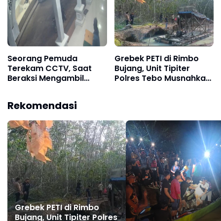
Seorang Pemuda
Grebek PETI di Rimbo
Terekam CCTV, Saat
Bujang, Unit Tipiter
Beraksi Mengambil
Polres Tebo Musnahkan
Kotak Amal di Masjid Al
Tiga Rakit Dompeng
Hidayah
dengan Cara Dibakar
Rekomendasi
Grebek PETI di Rimbo
Bujang, Unit Tipiter Polres