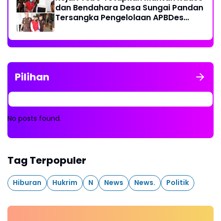
dan Bendahara Desa Sungai Pandan
Tersangka Pengelolaan APBDes
2023 - 2024
Pilihan
No posts found.
Tag Terpopuler
Hiburan
Hukrim
N
News
News.
Politik