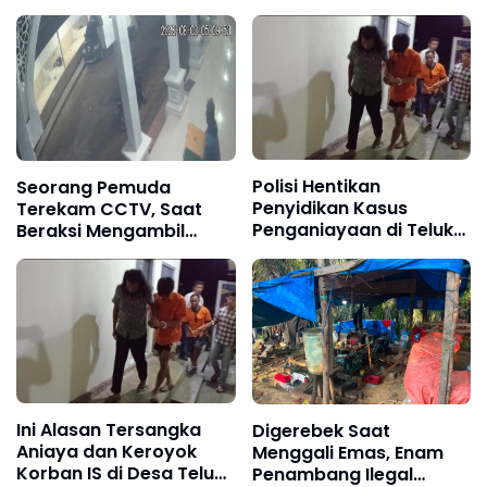
Ekstasi
Miliar PUPR Tebo
Kembali Disorot
Polisi Hentikan
Seorang Pemuda
Penyidikan Kasus
Terekam CCTV, Saat
Penganiayaan di Teluk
Beraksi Mengambil
Langkap Tebo Lewat
Kotak Amal di Masjid Al
Mekanisme Keadilan
Hidayah
Restoratif
Ini Alasan Tersangka
Digerebek Saat
Aniaya dan Keroyok
Menggali Emas, Enam
Korban IS di Desa Teluk
Penambang Ilegal