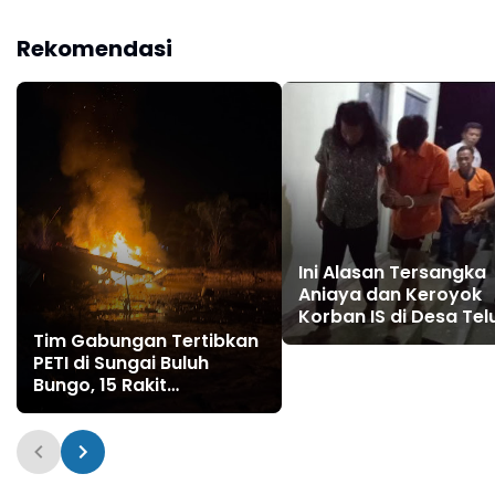
Langkap
"Lubang Jarum"
Diamankan Satreskrim
Rekomendasi
Polres Bungo
Ini Alasan Tersangka
Aniaya dan Keroyok
Korban IS di Desa Tel
Langkap
Tim Gabungan Tertibkan
PETI di Sungai Buluh
Bungo, 15 Rakit
Penambangan Dibakar