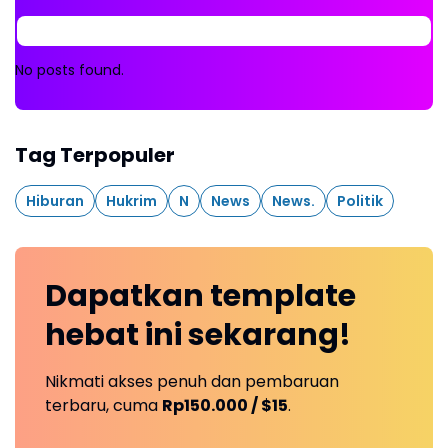
No posts found.
Tag Terpopuler
Hiburan
Hukrim
N
News
News.
Politik
Dapatkan
template
hebat ini
sekarang!
Nikmati akses penuh dan pembaruan
terbaru, cuma
Rp150.000 / $15
.