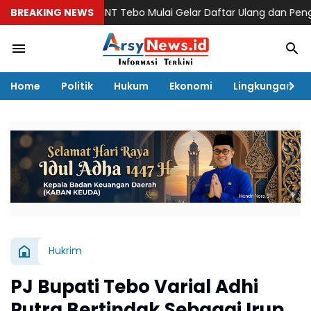
BREAKING NEWS
SNT Tebo Mulai Gelar Daftar Ulang dan Pengenalan 
Home
Politik
Hukum
Ekonomi
Lingkungan
Hukrim
PJ Bupati Tebo Varial Adhi
Putra Bertindak Sebagai Irup