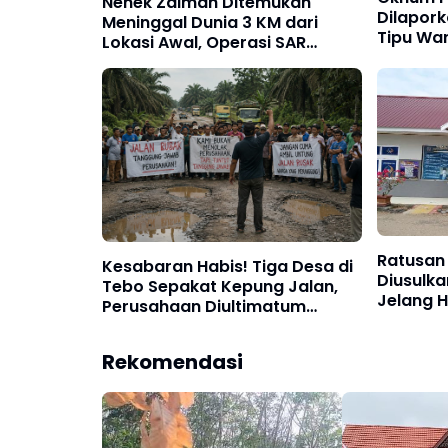
Nenek Zaimah Ditemukan
Dilapork
Meninggal Dunia 3 KM dari
Tipu Wa
Lokasi Awal, Operasi SAR
Janji Ma
Sungai Nalo Tantan Resmi
Ditutup
Ratusan
Kesabaran Habis! Tiga Desa di
Diusulk
Tebo Sepakat Kepung Jalan,
Jelang H
Perusahaan Diultimatum
81
Bertanggung Jawab
Rekomendasi