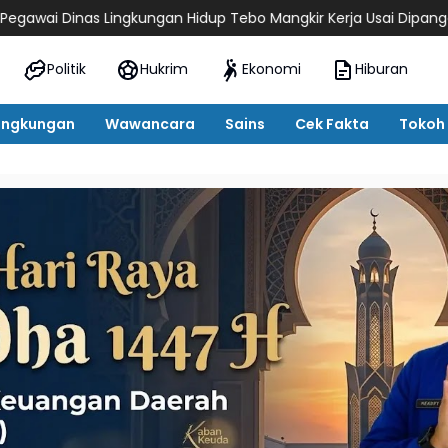
kungan Hidup Tebo Mangkir Kerja Usai Dipanggil Polisi, Atasan P
Politik
Hukrim
Ekonomi
Hiburan
ingkungan
Wawancara
Sains
Cek Fakta
Tokoh