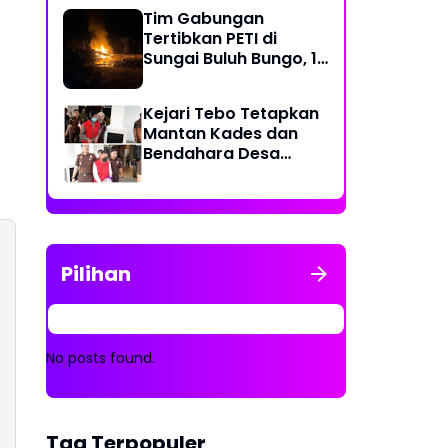
Al Hidayah
Tim Gabungan
Tertibkan PETI di
Sungai Buluh Bungo, 15
Rakit Penambangan
Dibakar
Kejari Tebo Tetapkan
Mantan Kades dan
Bendahara Desa
Sungai Pandan
Tersangka
Pengelolaan APBDes
2023 - 2024
Pilihan
No posts found.
Tag Terpopuler