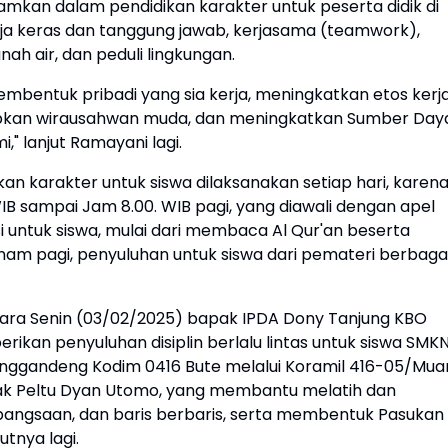
namkan dalam pendidikan karakter untuk peserta didik di
 kerja keras dan tanggung jawab, kerjasama (teamwork),
anah air, dan peduli lingkungan.
membentuk pribadi yang sia kerja, meningkatkan etos kerja
apkan wirausahwan muda, dan meningkatkan Sumber Day
" lanjut Ramayani lagi.
 karakter untuk siswa dilaksanakan setiap hari, karen
 WIB sampai Jam 8.00. WIB pagi, yang diawali dengan apel
si untuk siswa, mulai dari membaca Al Qur'an beserta
nam pagi, penyuluhan untuk siswa dari pemateri berbaga
acara Senin (03/02/2025) bapak IPDA Dony Tanjung KBO
ikan penyuluhan disiplin berlalu lintas untuk siswa SMKN
menggandeng Kodim 0416 Bute melalui Koramil 416-05/Mua
k Peltu Dyan Utomo, yang membantu melatih dan
bangsaan, dan baris berbaris, serta membentuk Pasukan
utnya lagi.