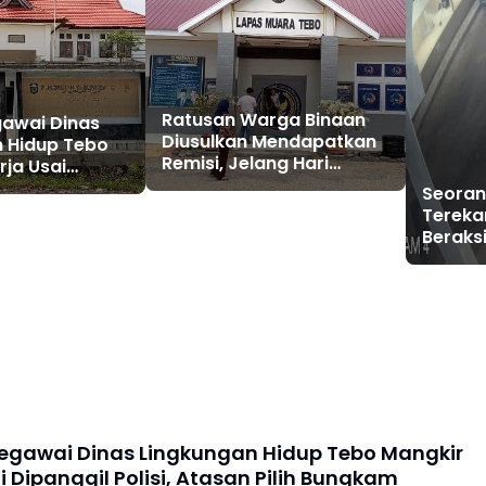
Ratusan Warga Binaan
awai Dinas
Diusulkan Mendapatkan
 Hidup Tebo
Remisi, Jelang Hari
rja Usai
Kemerdekaan RI ke 81
olisi, Atasan
Seora
kam
Tereka
Beraks
Amal di
gawai Dinas Lingkungan Hidup Tebo Mangkir
i Dipanggil Polisi, Atasan Pilih Bungkam