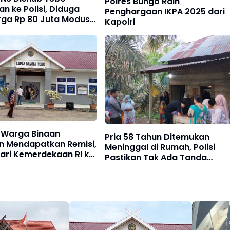
Polres Bungo Raih
an ke Polisi, Diduga
Penghargaan IKPA 2025 dari
rga Rp 80 Juta Modus
Kapolri
suk Kerja
 Warga Binaan
Pria 58 Tahun Ditemukan
an Mendapatkan Remisi,
Meninggal di Rumah, Polisi
ari Kemerdekaan RI ke
Pastikan Tak Ada Tanda
Kekerasan