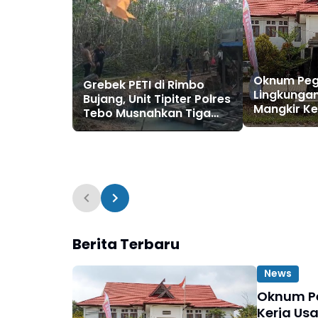
Oknum Peg
Grebek PETI di Rimbo
Lingkungan
Bujang, Unit Tipiter Polres
Mangkir Ke
Tebo Musnahkan Tiga
Dipanggil P
Rakit Dompeng dengan
Pilih Bung
Cara Dibakar
Berita Terbaru
News
Oknum Pe
Kerja Usa