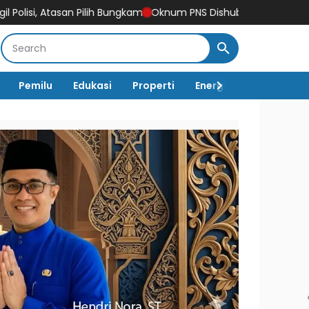
ilih Bungkam
Oknum PNS Dishub Tebo Dilaporkan ke Polisi, Didu
Pemilu
Edukasi
Properti
Energi
Pemerintah