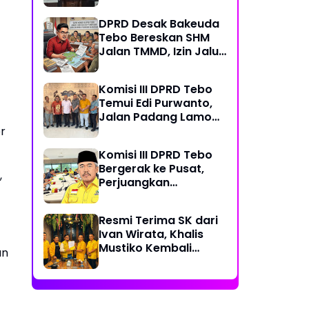
PDAM dan Jalan
DPRD Desak Bakeuda
Perintis
Tebo Bereskan SHM
Jalan TMMD, Izin Jalur
Pipa PT Montd'Or
Diminta Ditunda
Komisi III DPRD Tebo
Temui Edi Purwanto,
Jalan Padang Lamo
Rp 70 Miliar Dikawal
r
Komisi III DPRD Tebo
Bergerak ke Pusat,
,
Perjuangkan
Dukungan Perbaikan
Jalan Rusak di Tebo
Resmi Terima SK dari
Ivan Wirata, Khalis
Mustiko Kembali
an
Pimpin Golkar Tebo,
Liga Marisa Jadi
Sekretaris