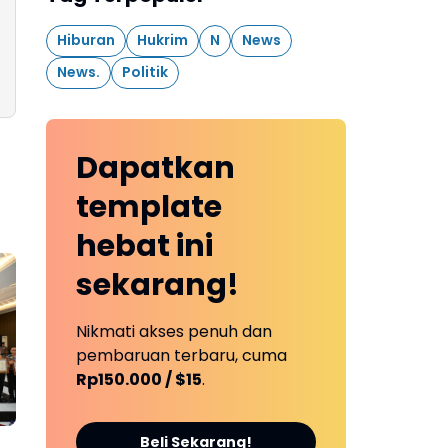
Hiburan
Hukrim
N
News
News.
Politik
Dapatkan
template
hebat ini
sekarang!
Nikmati akses penuh dan
pembaruan terbaru, cuma
Rp150.000 / $15
.
Beli Sekarang!