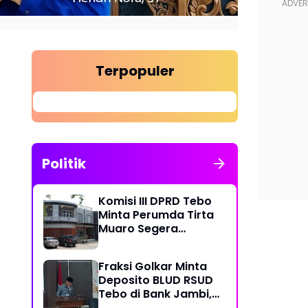
Terpopuler
Politik
Komisi III DPRD Tebo
Minta Perumda Tirta
Muaro Segera
Kembalikan Temuan
BPK RI Perwakilan
Fraksi Golkar Minta
Jambi
Deposito BLUD RSUD
Tebo di Bank Jambi,
Soroti Pelayanan, CSR,