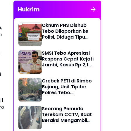
Hukrim
Oknum PNS Dishub
,
Tebo Dilaporkan ke
a
Polisi, Diduga Tipu
Warga Rp 80 Juta
Modus Janji Masuk
SMSI Tebo Apresiasi
a
Kerja
Respons Cepat Kejati
Jambi, Kasus Rp 2,1
Miliar PUPR Tebo
i
Kembali Disorot
Grebek PETI di Rimbo
Bujang, Unit Tipiter
Polres Tebo
Musnahkan Tiga Rakit
 1
Dompeng dengan
ro
Seorang Pemuda
Cara Dibakar
Terekam CCTV, Saat
Beraksi Mengambil
Kotak Amal di Masjid