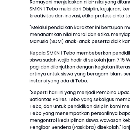
Ramayani menjelaskan nilai-nilai yang dita
SMKN 1 Tebo mulai dari Disiplin, kejujuran,
kreativitas dan inovasi, etika profesi, cinta t
"Melalui pendidikan karakter ini bertujuan 
menanamkan nilai moral dan etika, menyi
Manusia (SDM) anak-anak peserta didik kami,
Kepala SMKN 1 Tebo membeberkan pendidikan
siswa sudah wajib hadir di sekolah jam 7.15
pagi dan dilanjutkan dengan kegiatan litera
artinya untuk siswa yang beragam Islam, se
instansi yang ada di Tebo.
"Seperti hari ini yang menjadi Pembina Up
Satlantas Polres Tebo yang sekaligus member
Tebo, dan untuk pendidikan disiplin kami 
Tebo yang menempatkan personilnya bapa
mengontrol kedisiplinan siswa, wawasan ke
Pengibar Bendera (Paskibra) disekolah," lanj